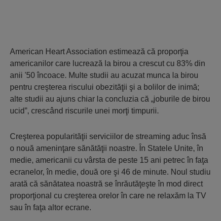
American Heart Association estimează că proporţia
americanilor care lucrează la birou a crescut cu 83% din
anii '50 încoace. Multe studii au acuzat munca la birou
pentru creşterea riscului obezităţii şi a bolilor de inimă;
alte studii au ajuns chiar la concluzia că „joburile de birou
ucid”, crescând riscurile unei morţi timpurii.
Creşterea popularităţii serviciilor de streaming aduc însă
o nouă ameninţare sănătăţii noastre. În Statele Unite, în
medie, americanii cu vârsta de peste 15 ani petrec în faţa
ecranelor, în medie, două ore şi 46 de minute. Noul studiu
arată că sănătatea noastră se înrăutăţeşte în mod direct
proporţional cu creşterea orelor în care ne relaxăm la TV
sau în faţa altor ecrane.