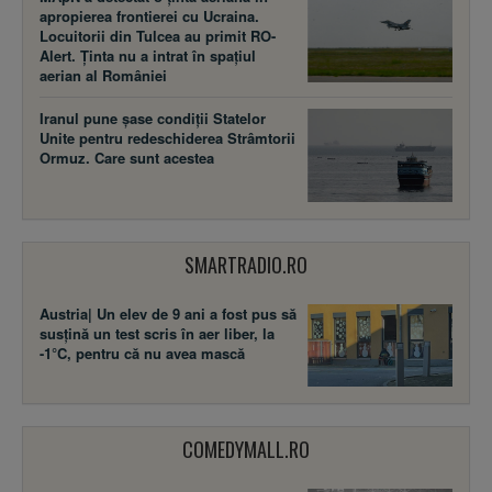
apropierea frontierei cu Ucraina.
Locuitorii din Tulcea au primit RO-
Alert. Ținta nu a intrat în spațiul
aerian al României
Iranul pune șase condiții Statelor
Unite pentru redeschiderea Strâmtorii
Ormuz. Care sunt acestea
SMARTRADIO.RO
Austria| Un elev de 9 ani a fost pus să
susţină un test scris în aer liber, la
-1°C, pentru că nu avea mască
COMEDYMALL.RO