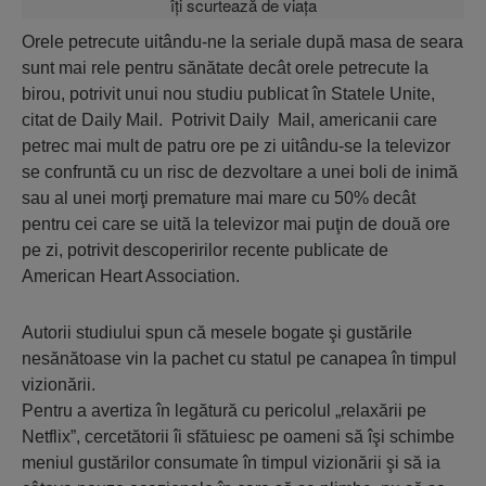
Orele petrecute uitându-ne la seriale după masa de seara
sunt mai rele pentru sănătate decât orele petrecute la
birou, potrivit unui nou studiu publicat în Statele Unite,
citat de Daily Mail. Potrivit Daily Mail, americanii care
petrec mai mult de patru ore pe zi uitându-se la televizor
se confruntă cu un risc de dezvoltare a unei boli de inimă
sau al unei morţi premature mai mare cu 50% decât
pentru cei care se uită la televizor mai puţin de două ore
pe zi, potrivit descoperirilor recente publicate de
American Heart Association.
Autorii studiului spun că mesele bogate şi gustările
nesănătoase vin la pachet cu statul pe canapea în timpul
vizionării.
Pentru a avertiza în legătură cu pericolul „relaxării pe
Netflix”, cercetătorii îi sfătuiesc pe oameni să îşi schimbe
meniul gustărilor consumate în timpul vizionării şi să ia