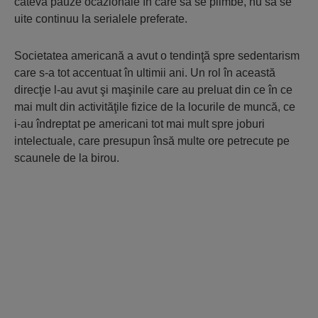
câteva pauze ocazionale în care să se plimbe, nu să se
uite continuu la serialele preferate.
Societatea americană a avut o tendinţă spre sedentarism
care s-a tot accentuat în ultimii ani. Un rol în această
direcţie l-au avut şi maşinile care au preluat din ce în ce
mai mult din activităţile fizice de la locurile de muncă, ce
i-au îndreptat pe americani tot mai mult spre joburi
intelectuale, care presupun însă multe ore petrecute pe
scaunele de la birou.