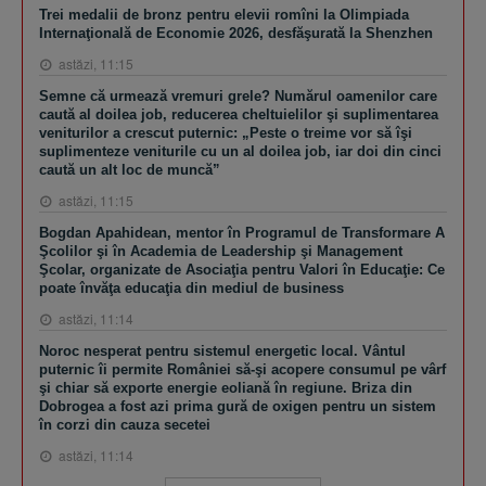
Trei medalii de bronz pentru elevii romîni la Olimpiada
Internaţională de Economie 2026, desfăşurată la Shenzhen
astăzi, 11:15
Semne că urmează vremuri grele? Numărul oamenilor care
caută al doilea job, reducerea cheltuielilor şi suplimentarea
veniturilor a crescut puternic: „Peste o treime vor să îşi
suplimenteze veniturile cu un al doilea job, iar doi din cinci
caută un alt loc de muncă”
astăzi, 11:15
Bogdan Apahidean, mentor în Programul de Transformare A
Şcolilor şi în Academia de Leadership şi Management
Şcolar, organizate de Asociaţia pentru Valori în Educaţie: Ce
poate învăţa educaţia din mediul de business
astăzi, 11:14
Noroc nesperat pentru sistemul energetic local. Vântul
puternic îi permite României să-şi acopere consumul pe vârf
şi chiar să exporte energie eoliană în regiune. Briza din
Dobrogea a fost azi prima gură de oxigen pentru un sistem
în corzi din cauza secetei
astăzi, 11:14