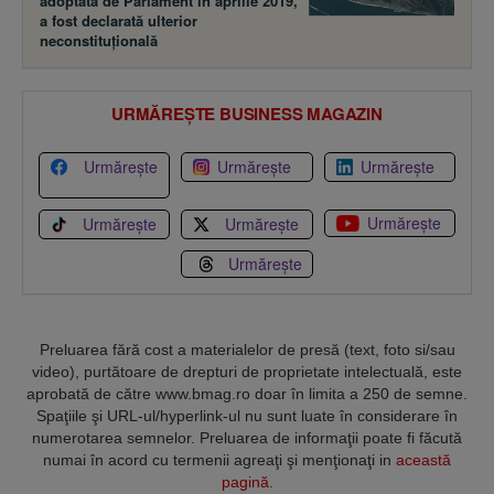
adoptată de Parlament în aprilie 2019,
a fost declarată ulterior
neconstituţională
URMĂREȘTE BUSINESS MAGAZIN
Urmărește
Urmărește
Urmărește
Urmărește
Urmărește
Urmărește
Urmărește
Preluarea fără cost a materialelor de presă (text, foto si/sau
video), purtătoare de drepturi de proprietate intelectuală, este
aprobată de către www.bmag.ro doar în limita a 250 de semne.
Spaţiile şi URL-ul/hyperlink-ul nu sunt luate în considerare în
numerotarea semnelor. Preluarea de informaţii poate fi făcută
numai în acord cu termenii agreaţi şi menţionaţi in
această
pagină
.