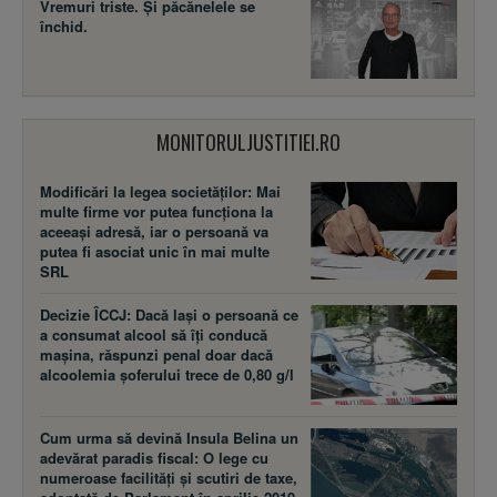
Vremuri triste. Şi păcănelele se
închid.
MONITORULJUSTITIEI.RO
Modificări la legea societăţilor: Mai
multe firme vor putea funcţiona la
aceeaşi adresă, iar o persoană va
putea fi asociat unic în mai multe
SRL
Decizie ÎCCJ: Dacă laşi o persoană ce
a consumat alcool să îţi conducă
maşina, răspunzi penal doar dacă
alcoolemia şoferului trece de 0,80 g/l
Cum urma să devină Insula Belina un
adevărat paradis fiscal: O lege cu
numeroase facilităţi şi scutiri de taxe,