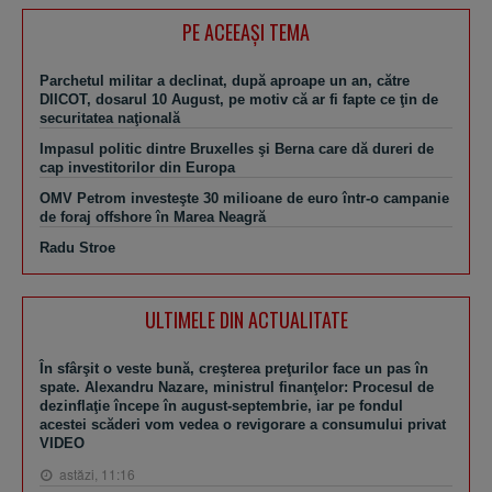
PE ACEEAŞI TEMA
Parchetul militar a declinat, după aproape un an, către
DIICOT, dosarul 10 August, pe motiv că ar fi fapte ce ţin de
securitatea naţională
Impasul politic dintre Bruxelles şi Berna care dă dureri de
cap investitorilor din Europa
OMV Petrom investeşte 30 milioane de euro într-o campanie
de foraj offshore în Marea Neagră
Radu Stroe
ULTIMELE DIN ACTUALITATE
În sfârşit o veste bună, creşterea preţurilor face un pas în
spate. Alexandru Nazare, ministrul finanţelor: Procesul de
dezinflaţie începe în august-septembrie, iar pe fondul
acestei scăderi vom vedea o revigorare a consumului privat
VIDEO
astăzi, 11:16