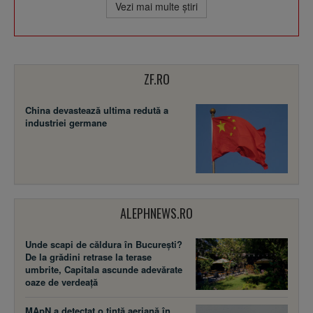
Vezi mai multe ştiri
ZF.RO
China devastează ultima redută a
industriei germane
ALEPHNEWS.RO
Unde scapi de căldura în București?
De la grădini retrase la terase
umbrite, Capitala ascunde adevărate
oaze de verdeață
MApN a detectat o țintă aeriană în