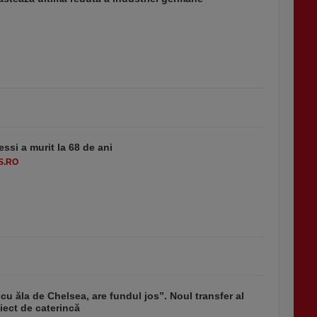
essi a murit la 68 de ani
S.RO
u ăla de Chelsea, are fundul jos”. Noul transfer al
ect de caterincă