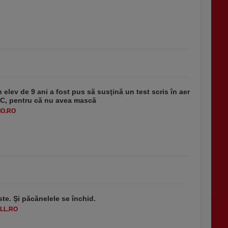
 elev de 9 ani a fost pus să susţină un test scris în aer
-1°C, pentru că nu avea mască
O.RO
ste. Şi păcănelele se închid.
LL.RO