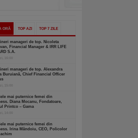
A ORĂ
TOP AZI
TOP 7 ZILE
ineri manageri de top. Nicoleta
van, Financial Manager & IRR LIFE
ARD S.A.
zi, 16:00
ineri manageri de top. Alexandra
a Buruiană, Chief Financial Officer
us
zi, 15:00
ele mai puternice femei din
ness. Diana Mocanu, Fondatoare,
ul Printco – Gama
zi, 14:00
ele mai puternice femei din
ess. Irina Măndoiu, CEO, Policolor
gachim