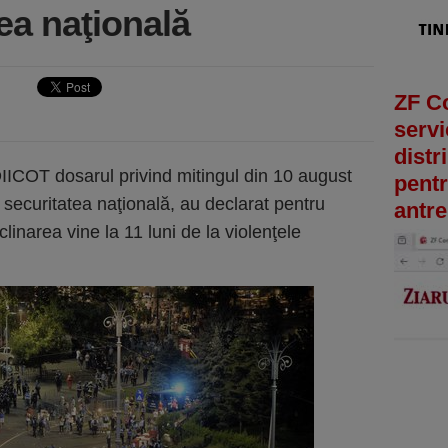
tea naţională
ZF C
servi
distr
 DIICOT dosarul privind mitingul din 10 august
pentr
e securitatea naţională, au declarat pentru
antre
narea vine la 11 luni de la violenţele