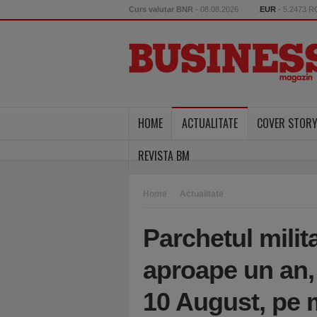
Curs valutar BNR
- 08.08.2026
EUR
- 5.2473 
HOME
ACTUALITATE
COVER STOR
REVISTA BM
Home
Actualitate
Parchetul milit
aproape un an,
10 August, pe m