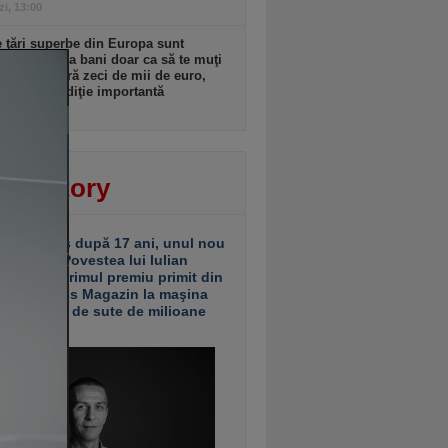
zi, 13:00
 ţări superbe din Europa sunt
se să îţi dea bani doar ca să te muţi
. Unele oferă zeci de mii de euro,
xistă o condiţie importantă
zi, 12:00
ver story
ariu închis după 17 ani, unul nou
 deschis. Povestea lui Iulian
ciu de la primul premiu primit din
ea Business Magazin la maşina
e investiţii de sute de milioane
uro