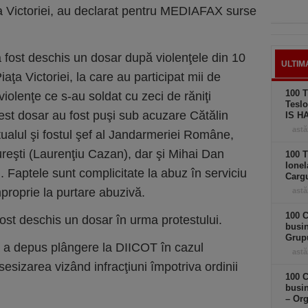
ţa Victoriei, au declarat pentru MEDIAFAX surse
a fost deschis un dosar după violenţele din 10
ULTIM
aţa Victoriei, la care au participat mii de
100 T
iolenţe ce s-au soldat cu zeci de răniţi
Teslo
acest dosar au fost puşi sub acuzare Cătălin
IS H
astă
ualul şi fostul şef al Jandarmeriei Române,
eşti (Laurenţiu Cazan), dar şi Mihai Dan
100 T
Ionel
. Faptele sunt complicitate la abuz în serviciu
Carg
improprie la purtare abuzivă.
astă
100 C
st deschis un dosar în urma protestului.
busi
Grup
a depus plângere la DIICOT în cazul
astă
sesizarea vizând infracţiuni împotriva ordinii
100 C
busin
– Or