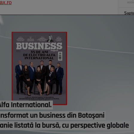
ax.ro
astă
Şapte
dispu
acolo
dar e
astă
Co
Un p
abia
Stan
part
lui d
de e