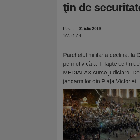
ţin de securita
Postat la
01 iulie 2019
108 afişări
Parchetul militar a declinat la
pe motiv că ar fi fapte ce ţin d
MEDIAFAX surse judiciare. Decli
jandarmilor din Piaţa Victoriei.