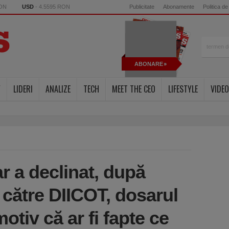
RON
USD
- 4.5595 RON
Publicitate
Abonamente
Politica de
ABONARE
Y
LIDERI
ANALIZE
TECH
MEET THE CEO
LIFESTYLE
VIDEO
ar a declinat, după
 către DIICOT, dosarul
otiv că ar fi fapte ce