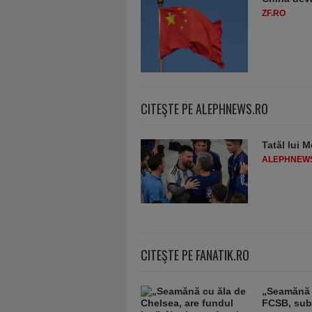
ZF.RO
CITEŞTE PE ALEPHNEWS.RO
Tatăl lui M
ALEPHNEW
CITEŞTE PE FANATIK.RO
„Seamănă c
FCSB, subi