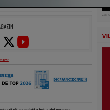
vezi c
AGAZIN
VI
militar
stează ultima redută a industriei germane