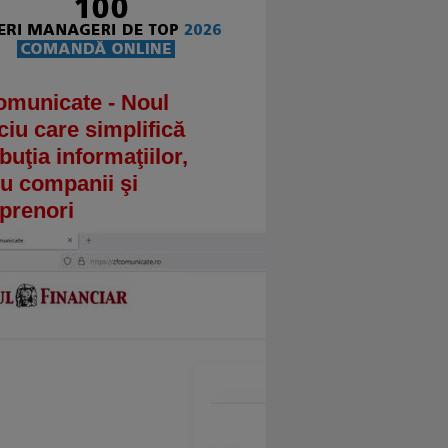
omunicate - Noul
ciu care simplifică
ibuţia informaţiilor,
u companii şi
prenori