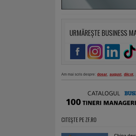
URMĂREȘTE BUSINESS M
Am mai scris despre:
dosar
,
august
,
diicot
,
CITEŞTE PE ZF.RO
China deva