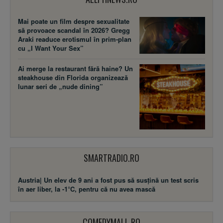
Mai poate un film despre sexualitate
să provoace scandal în 2026? Gregg
Araki readuce erotismul în prim-plan
cu „I Want Your Sex”
Ai merge la restaurant fără haine? Un
steakhouse din Florida organizează
lunar seri de „nude dining”
SMARTRADIO.RO
Austria| Un elev de 9 ani a fost pus să susţină un test scris
în aer liber, la -1°C, pentru că nu avea mască
COMEDYMALL.RO