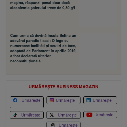
maşina, răspunzi penal doar dacă
alcoolemia şoferului trece de 0,80 g/l
Cum urma să devină Insula Belina un
adevărat paradis fiscal: O lege cu
numeroase facilităţi şi scutiri de taxe,
adoptată de Parlament în aprilie 2019,
a fost declarată ulterior
neconstituţională
URMĂREȘTE BUSINESS MAGAZIN
Urmărește
Urmărește
Urmărește
Urmărește
Urmărește
Urmărește
Urmărește