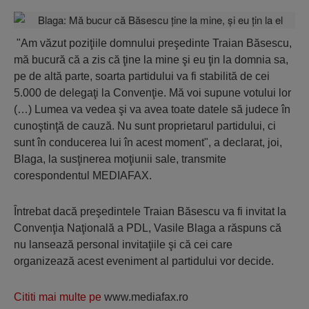
"Am văzut poziţiile domnului preşedinte Traian Băsescu,
mă bucură că a zis că ţine la mine şi eu ţin la domnia sa,
pe de altă parte, soarta partidului va fi stabilită de cei
5.000 de delegaţi la Convenţie. Mă voi supune votului lor
(…) Lumea va vedea şi va avea toate datele să judece în
cunoştinţă de cauză. Nu sunt proprietarul partidului, ci
sunt în conducerea lui în acest moment", a declarat, joi,
Blaga, la susţinerea moţiunii sale, transmite
corespondentul MEDIAFAX.
Întrebat dacă preşedintele Traian Băsescu va fi invitat la
Convenţia Naţională a PDL, Vasile Blaga a răspuns că
nu lansează personal invitaţiile şi că cei care
organizează acest eveniment al partidului vor decide.
Cititi mai multe pe
www.mediafax.ro