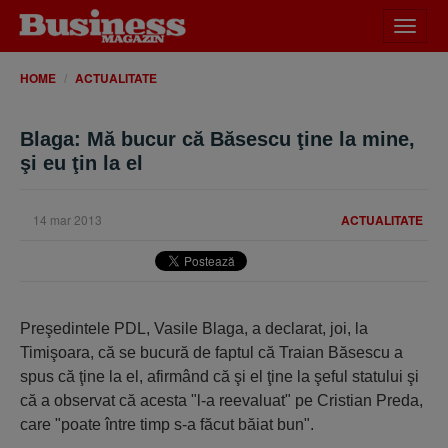
Desch
meniu
HOME
ACTUALITATE
Blaga: Mă bucur că Băsescu ţine la mine,
şi eu ţin la el
14 mar 2013
ACTUALITATE
Preşedintele PDL, Vasile Blaga, a declarat, joi, la
Timişoara, că se bucură de faptul că Traian Băsescu a
spus că ţine la el, afirmând că şi el ţine la şeful statului şi
că a observat că acesta "l-a reevaluat" pe Cristian Preda,
care "poate între timp s-a făcut băiat bun".