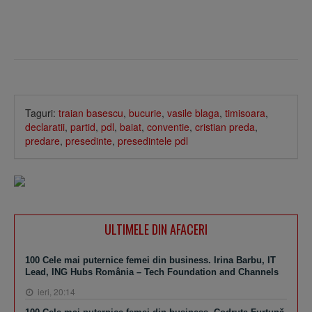
Taguri:
traian basescu
,
bucurie
,
vasile blaga
,
timisoara
,
declaratii
,
partid
,
pdl
,
baiat
,
conventie
,
cristian preda
,
predare
,
presedinte
,
presedintele pdl
ULTIMELE DIN AFACERI
100 Cele mai puternice femei din business. Irina Barbu, IT
Lead, ING Hubs România – Tech Foundation and Channels
ieri, 20:14