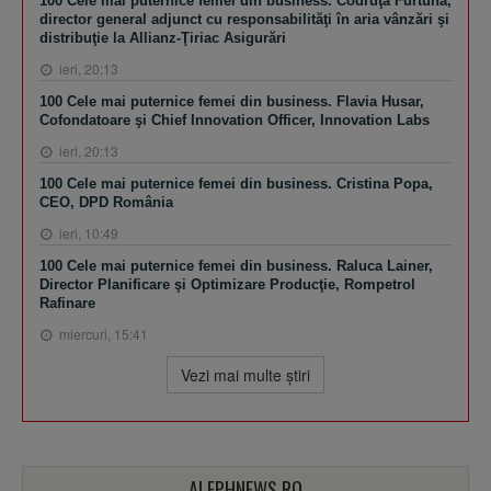
100 Cele mai puternice femei din business. Codruţa Furtună,
director general adjunct cu responsabilităţi în aria vânzări şi
distribuţie la Allianz-Ţiriac Asigurări
ieri, 20:13
100 Cele mai puternice femei din business. Flavia Husar,
Cofondatoare şi Chief Innovation Officer, Innovation Labs
ieri, 20:13
100 Cele mai puternice femei din business. Cristina Popa,
CEO, DPD România
ieri, 10:49
100 Cele mai puternice femei din business. Raluca Lainer,
Director Planificare şi Optimizare Producţie, Rompetrol
Rafinare
miercuri, 15:41
Vezi mai multe ştiri
ALEPHNEWS.RO