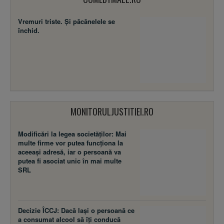
Vremuri triste. Şi păcănelele se
închid.
MONITORULJUSTITIEI.RO
Modificări la legea societăţilor: Mai
multe firme vor putea funcţiona la
aceeaşi adresă, iar o persoană va
putea fi asociat unic în mai multe
SRL
Decizie ÎCCJ: Dacă laşi o persoană ce
a consumat alcool să îţi conducă