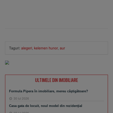
Taguri:
alegeri
,
kelemen hunor
,
aur
ULTIMELE DIN IMOBILIARE
Formula Pipera în imobiliare, mereu câştigătoare?
30 iul 2026
Casa gata de locuit, noul model din rezidenţial
23 iul 2026