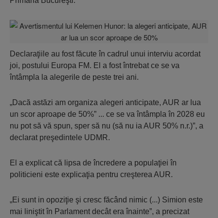
Primăria Bucureşti.
Declaraţiile au fost făcute în cadrul unui interviu acordat
joi, postului Europa FM. El a fost întrebat ce se va
întâmpla la alegerile de peste trei ani.
„Dacă astăzi am organiza alegeri anticipate, AUR ar lua
un scor aproape de 50%” ... ce se va întâmpla în 2028 eu
nu pot să vă spun, sper să nu (să nu ia AUR 50% n.r.)”, a
declarat preşedintele UDMR.
El a explicat că lipsa de încredere a populaţiei în
politicieni este explicaţia pentru creşterea AUR.
„Ei sunt in opoziţie şi cresc făcând nimic (...) Simion este
mai liniştit în Parlament decât era înainte”, a precizat