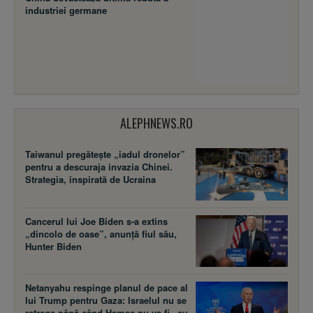
industriei germane
ALEPHNEWS.RO
Taiwanul pregătește „iadul dronelor”
pentru a descuraja invazia Chinei.
Strategia, inspirată de Ucraina
Cancerul lui Joe Biden s-a extins
„dincolo de oase”, anunță fiul său,
Hunter Biden
Netanyahu respinge planul de pace al
lui Trump pentru Gaza: Israelul nu se
retrage până când Hamas nu va fi „cu