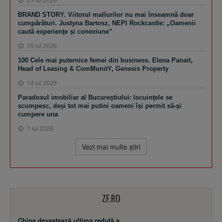
BRAND STORY. Viitorul mallurilor nu mai înseamnă doar
cumpărături. Justyna Bartosz, NEPI Rockcastle: „Oamenii
caută experienţe şi conexiune”
15 iul 2026
100 Cele mai puternice femei din business. Elena Panait,
Head of Leasing & ComMunitY, Genesis Property
14 iul 2026
Paradoxul imobiliar al Bucureştiului: locuinţele se
scumpesc, deşi tot mai putini oameni îşi permit să-şi
cumpere una
7 iul 2026
Vezi mai multe ştiri
ZF.RO
China devastează ultima redută a