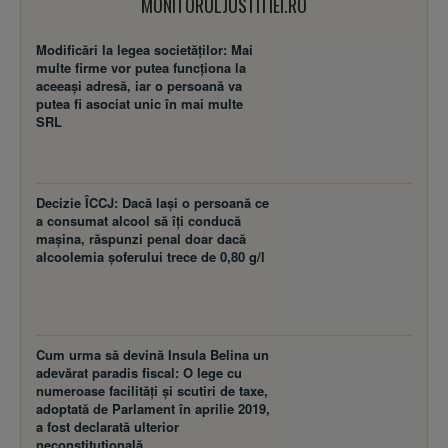
MONITORULJUSTITIEI.RO
Modificări la legea societăţilor: Mai
multe firme vor putea funcţiona la
aceeaşi adresă, iar o persoană va
putea fi asociat unic în mai multe
SRL
Decizie ÎCCJ: Dacă laşi o persoană ce
a consumat alcool să îţi conducă
maşina, răspunzi penal doar dacă
alcoolemia şoferului trece de 0,80 g/l
Cum urma să devină Insula Belina un
adevărat paradis fiscal: O lege cu
numeroase facilităţi şi scutiri de taxe,
adoptată de Parlament în aprilie 2019,
a fost declarată ulterior
neconstituţională