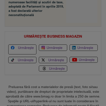
numeroase facilităţi şi scutiri de taxe,
adoptată de Parlament în aprilie 2019,
a fost declarată ulterior
neconstituţională
URMĂREȘTE BUSINESS MAGAZIN
Urmărește
Urmărește
Urmărește
Urmărește
Urmărește
Urmărește
Urmărește
Preluarea fără cost a materialelor de presă (text, foto si/sau
video), purtătoare de drepturi de proprietate intelectuală, este
aprobată de către www.bmag.ro doar în limita a 250 de semne.
Spaţiile şi URL-ul/hyperlink-ul nu sunt luate în considerare în
numerotarea semnelor. Preluarea de informaţii poate fi făcută