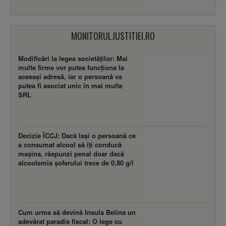
MONITORULJUSTITIEI.RO
Modificări la legea societăţilor: Mai
multe firme vor putea funcţiona la
aceeaşi adresă, iar o persoană va
putea fi asociat unic în mai multe
SRL
Decizie ÎCCJ: Dacă laşi o persoană ce
a consumat alcool să îţi conducă
maşina, răspunzi penal doar dacă
alcoolemia şoferului trece de 0,80 g/l
Cum urma să devină Insula Belina un
adevărat paradis fiscal: O lege cu