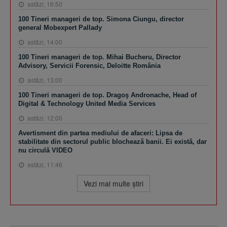
astăzi, 16:50
100 Tineri manageri de top. Simona Ciungu, director
general Mobexpert Pallady
astăzi, 14:00
100 Tineri manageri de top. Mihai Bucheru, Director
Advisory, Servicii Forensic, Deloitte România
astăzi, 13:00
100 Tineri manageri de top. Dragoş Andronache, Head of
Digital & Technology United Media Services
astăzi, 12:00
Avertisment din partea mediului de afaceri: Lipsa de
stabilitate din sectorul public blochează banii. Ei există, dar
nu circulă VIDEO
astăzi, 11:46
Vezi mai multe ştiri