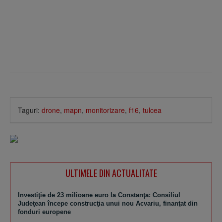
Taguri:
drone
,
mapn
,
monitorizare
,
f16
,
tulcea
ULTIMELE DIN ACTUALITATE
Investiţie de 23 milioane euro la Constanţa: Consiliul
Judeţean începe construcţia unui nou Acvariu, finanţat din
fonduri europene