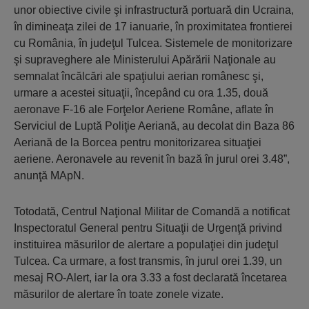
unor obiective civile şi infrastructură portuară din Ucraina,
în dimineaţa zilei de 17 ianuarie, în proximitatea frontierei
cu România, în judeţul Tulcea. Sistemele de monitorizare
şi supraveghere ale Ministerului Apărării Naţionale au
semnalat încălcări ale spaţiului aerian românesc şi,
urmare a acestei situaţii, începând cu ora 1.35, două
aeronave F-16 ale Forţelor Aeriene Române, aflate în
Serviciul de Luptă Poliţie Aeriană, au decolat din Baza 86
Aeriană de la Borcea pentru monitorizarea situaţiei
aeriene. Aeronavele au revenit în bază în jurul orei 3.48”,
anunţă MApN.
Totodată, Centrul Naţional Militar de Comandă a notificat
Inspectoratul General pentru Situaţii de Urgenţă privind
instituirea măsurilor de alertare a populaţiei din judeţul
Tulcea. Ca urmare, a fost transmis, în jurul orei 1.39, un
mesaj RO-Alert, iar la ora 3.33 a fost declarată încetarea
măsurilor de alertare în toate zonele vizate.