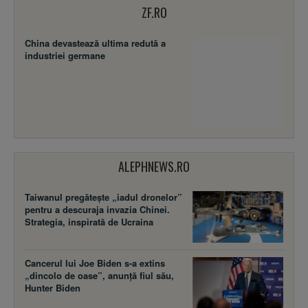
ZF.RO
China devastează ultima redută a
industriei germane
ALEPHNEWS.RO
Taiwanul pregătește „iadul dronelor”
pentru a descuraja invazia Chinei.
Strategia, inspirată de Ucraina
Cancerul lui Joe Biden s-a extins
„dincolo de oase”, anunță fiul său,
Hunter Biden