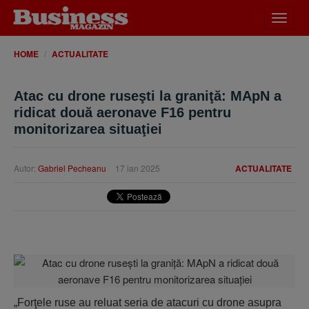
Desch
meniu
HOME
ACTUALITATE
Atac cu drone ruseşti la graniţă: MApN a
ridicat două aeronave F16 pentru
monitorizarea situaţiei
Autor:
Gabriel Pecheanu
17 ian 2025
ACTUALITATE
„Forţele ruse au reluat seria de atacuri cu drone asupra