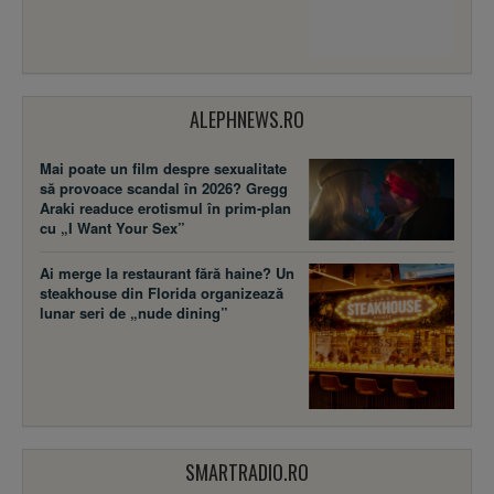
ALEPHNEWS.RO
Mai poate un film despre sexualitate
să provoace scandal în 2026? Gregg
Araki readuce erotismul în prim-plan
cu „I Want Your Sex”
Ai merge la restaurant fără haine? Un
steakhouse din Florida organizează
lunar seri de „nude dining”
SMARTRADIO.RO