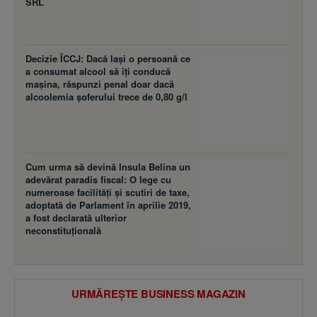
SRL
Decizie ÎCCJ: Dacă laşi o persoană ce
a consumat alcool să îţi conducă
maşina, răspunzi penal doar dacă
alcoolemia şoferului trece de 0,80 g/l
Cum urma să devină Insula Belina un
adevărat paradis fiscal: O lege cu
numeroase facilităţi şi scutiri de taxe,
adoptată de Parlament în aprilie 2019,
a fost declarată ulterior
neconstituţională
URMĂREȘTE BUSINESS MAGAZIN