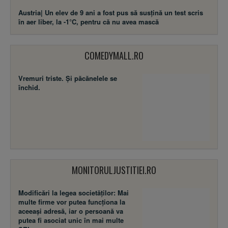
Austria| Un elev de 9 ani a fost pus să susţină un test scris
în aer liber, la -1°C, pentru că nu avea mască
COMEDYMALL.RO
Vremuri triste. Şi păcănelele se
închid.
MONITORULJUSTITIEI.RO
Modificări la legea societăţilor: Mai
multe firme vor putea funcţiona la
aceeaşi adresă, iar o persoană va
putea fi asociat unic în mai multe