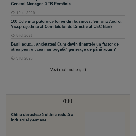
General Manager, XTB România
10 iul 2026
100 Cele mai puternice femei din business. Simona Andrei,
Vicepreşedinte al Comitetului de Direcţie al CEC Bank
9 iul 2026
Banii aduc… anxietatea! Cum devin finanţele un factor de
stres pentru „cea mai bogată” generaţie de până acum?
3 iul 2026
Vezi mai multe ştiri
ZF.RO
China devastează ultima redută a
industriei germane