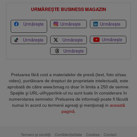
URMĂREȘTE BUSINESS MAGAZIN
Urmărește
Urmărește
Urmărește
Urmărește
Urmărește
Urmărește
Urmărește
Preluarea fără cost a materialelor de presă (text, foto si/sau
video), purtătoare de drepturi de proprietate intelectuală, este
aprobată de către www.bmag.ro doar în limita a 250 de semne.
Spaţiile şi URL-ul/hyperlink-ul nu sunt luate în considerare în
numerotarea semnelor. Preluarea de informaţii poate fi făcută
numai în acord cu termenii agreaţi şi menţionaţi in
această
pagină
.
Termeni și condiții
Confidențialitate
Cookies
Contact