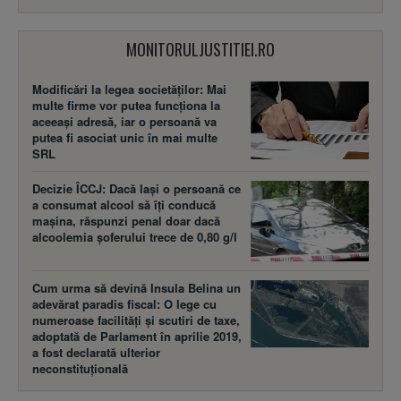
MONITORULJUSTITIEI.RO
Modificări la legea societăţilor: Mai
multe firme vor putea funcţiona la
aceeaşi adresă, iar o persoană va
putea fi asociat unic în mai multe
SRL
Decizie ÎCCJ: Dacă laşi o persoană ce
a consumat alcool să îţi conducă
maşina, răspunzi penal doar dacă
alcoolemia şoferului trece de 0,80 g/l
Cum urma să devină Insula Belina un
adevărat paradis fiscal: O lege cu
numeroase facilităţi şi scutiri de taxe,
adoptată de Parlament în aprilie 2019,
a fost declarată ulterior
neconstituţională