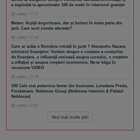
a explodat la aproximativ 100 de metri în interiorul graniţei
astăzi, 17:17
Meteo: Arşiţă dogoritoare, dar şi furtuni în mare parte din
ţară. Care sunt zonele afectate?
astăzi, 17:16
Cum ar arăta o Românie intrată în junk ? Alexandru Nazare,
ministrul finanţelor: Vorbim despre o creştere a costurilor
de finanţare, o influenţă serioasă asupra cursului, o creştere
a inflaţiei şi asupra creşterii economice. Ne-ar băga în
recesiune VIDEO
astăzi, 17:13
100 Cele mai puternice femei din business. Loredana Preda,
Fondatoare, Noblesse Group (Noblesse Interiors & Palatul
Noblesse)
astăzi, 17:00
Vezi mai multe ştiri