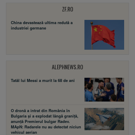
ZF.RO
China devastează ultima redută a
industriei germane
ALEPHNEWS.RO
Tatăl lui Messi a murit la 68 de ani
O dronă a intrat din România în
Bulgaria și a explodat lângă graniță,
anunță Premierul bulgar Radev.
MApN: Radarele nu au detectat niciun
vehicul aerian