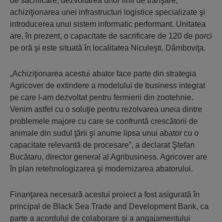
de sacrificare, dezvoltarea unor linii de tranşare,
achiziţionarea unei infrastructuri logistice specializate şi
introducerea unui sistem informatic performant. Unitatea
are, în prezent, o capacitate de sacrificare de 120 de porci
pe oră şi este situată în localitatea Niculeşti, Dâmboviţa.
„Achiziţionarea acestui abator face parte din strategia
Agricover de extindere a modelului de business integrat
pe care l-am dezvoltat pentru fermierii din zootehnie.
Venim astfel cu o soluţie pentru rezolvarea uneia dintre
problemele majore cu care se confruntă crescătorii de
animale din sudul ţării şi anume lipsa unui abator cu o
capacitate relevantă de procesare”, a declarat Ştefan
Bucătaru, director general al Agribusiness. Agricover are
în plan retehnologizarea şi modernizarea abatorului.
Finanţarea necesară acestui proiect a fost asigurată în
principal de Black Sea Trade and Development Bank, ca
parte a acordului de colaborare şi a angajamentului