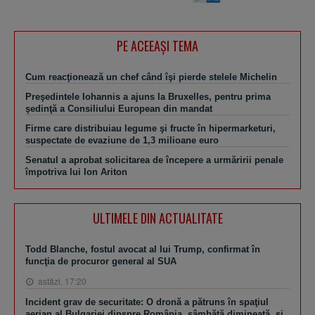
PE ACEEAŞI TEMA
Cum reacţionează un chef când îşi pierde stelele Michelin
Preşedintele Iohannis a ajuns la Bruxelles, pentru prima
şedinţă a Consiliului European din mandat
Firme care distribuiau legume şi fructe în hipermarketuri,
suspectate de evaziune de 1,3 milioane euro
Senatul a aprobat solicitarea de începere a urmăririi penale
împotriva lui Ion Ariton
ULTIMELE DIN ACTUALITATE
Todd Blanche, fostul avocat al lui Trump, confirmat în
funcţia de procuror general al SUA
astăzi, 17:20
Incident grav de securitate: O dronă a pătruns în spaţiul
aerian al Bulgariei dinspre România, sâmbătă dimineaţă, şi