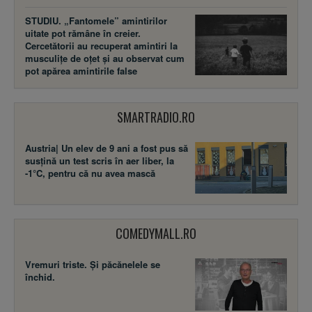
STUDIU. „Fantomele” amintirilor
uitate pot rămâne în creier.
Cercetătorii au recuperat amintiri la
musculițe de oțet și au observat cum
pot apărea amintirile false
SMARTRADIO.RO
Austria| Un elev de 9 ani a fost pus să
susţină un test scris în aer liber, la
-1°C, pentru că nu avea mască
COMEDYMALL.RO
Vremuri triste. Şi păcănelele se
închid.