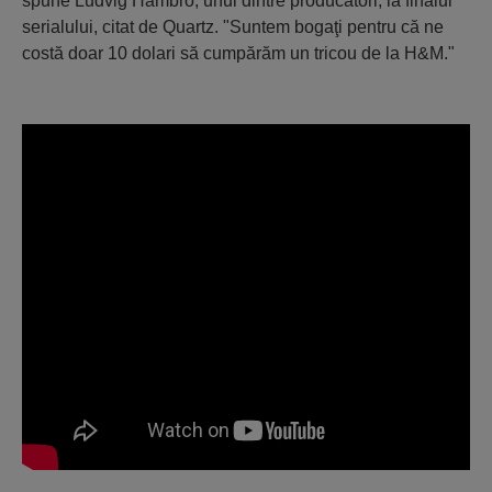
spune Ludvig Hambro, unul dintre producători, la finalul
serialului, citat de Quartz. "Suntem bogaţi pentru că ne
costă doar 10 dolari să cumpărăm un tricou de la H&M."