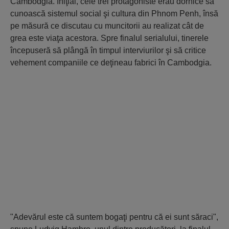
Cambodgia. Iniţial, cele trei protagoniste erau dornice să
cunoască sistemul social şi cultura din Phnom Penh, însă
pe măsură ce discutau cu muncitorii au realizat cât de
grea este viaţa acestora. Spre finalul serialului, tinerele
începuseră să plângă în timpul interviurilor şi să critice
vehement companiile ce deţineau fabrici în Cambodgia.
"Adevărul este că suntem bogaţi pentru că ei sunt săraci",