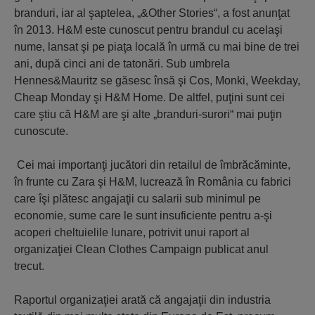
branduri, iar al şaptelea, „&Other Stories“, a fost anunţat
în 2013. H&M este cunoscut pentru brandul cu acelaşi
nume, lansat şi pe piaţa locală în urmă cu mai bine de trei
ani, după cinci ani de tatonări. Sub umbrela
Hennes&Mauritz se găsesc însă şi Cos, Monki, Weekday,
Cheap Monday şi H&M Home. De altfel, puţini sunt cei
care ştiu că H&M are şi alte „branduri-surori“ mai puţin
cunoscute.
Cei mai importanţi jucători din retailul de îmbrăcăminte,
în frunte cu Zara şi H&M, lucrează în România cu fabrici
care îşi plătesc angajaţii cu salarii sub minimul pe
economie, sume care le sunt insuficiente pentru a-şi
acoperi cheltuielile lunare, potrivit unui raport al
organizaţiei Clean Clothes Campaign publicat anul
trecut.
Raportul organizaţiei arată că angajaţii din industria