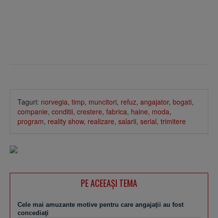
Taguri:
norvegia
,
timp
,
muncitori
,
refuz
,
angajator
,
bogati
,
companie
,
conditii
,
crestere
,
fabrica
,
haine
,
moda
,
program
,
reality show
,
realizare
,
salarii
,
serial
,
trimitere
PE ACEEAŞI TEMA
Cele mai amuzante motive pentru care angajaţii au fost
concediaţi