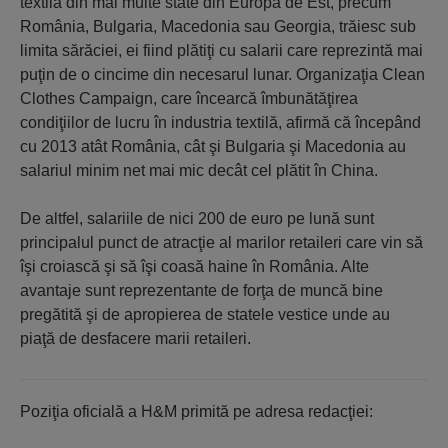
textilă din mai multe state din Europa de Est, precum
România, Bulgaria, Macedonia sau Georgia, trăiesc sub
limita sărăciei, ei fiind plătiţi cu salarii care reprezintă mai
puţin de o cincime din necesarul lunar. Organizaţia Clean
Clothes Campaign, care încearcă îmbunătăţirea
condiţiilor de lucru în industria textilă, afirmă că începând
cu 2013 atât România, cât şi Bulgaria şi Macedonia au
salariul minim net mai mic decât cel plătit în China.
De altfel, salariile de nici 200 de euro pe lună sunt
principalul punct de atracţie al ma­rilor retaileri care vin să
îşi croiască şi să îşi coasă haine în România. Alte
avantaje sunt re­pre­zentante de forţa de muncă bine
pregătită şi de apropierea de statele vestice unde au
piaţă de desfacere marii retaileri.
Poziţia oficială a H&M primită pe adresa redacţiei: