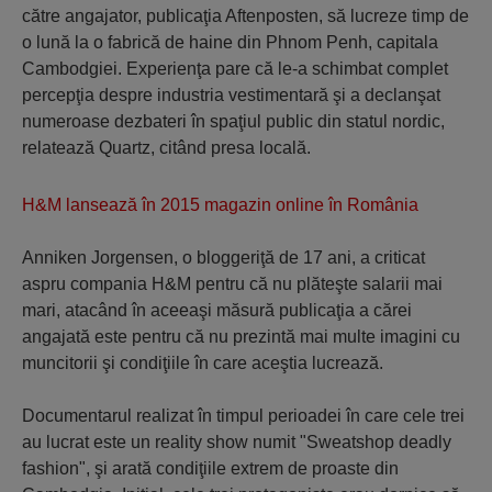
către angajator, publicaţia Aftenposten, să lucreze timp de
o lună la o fabrică de haine din Phnom Penh, capitala
Cambodgiei. Experienţa pare că le-a schimbat complet
percepţia despre industria vestimentară şi a declanşat
numeroase dezbateri în spaţiul public din statul nordic,
relatează Quartz, citând presa locală.
H&M lansează în 2015 magazin online în România
Anniken Jorgensen, o bloggeriţă de 17 ani, a criticat
aspru compania H&M pentru că nu plăteşte salarii mai
mari, atacând în aceeaşi măsură publicaţia a cărei
angajată este pentru că nu prezintă mai multe imagini cu
muncitorii şi condiţiile în care aceştia lucrează.
Documentarul realizat în timpul perioadei în care cele trei
au lucrat este un reality show numit "Sweatshop deadly
fashion", şi arată condiţiile extrem de proaste din