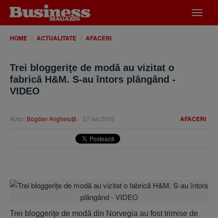
Desch
meniu
HOME
ACTUALITATE
AFACERI
Trei bloggeriţe de modă au vizitat o
fabrică H&M. S-au întors plângând -
VIDEO
Autor:
Bogdan Angheluţă
27 ian 2015
AFACERI
Trei bloggeriţe de modă din Norvegia au fost trimise de