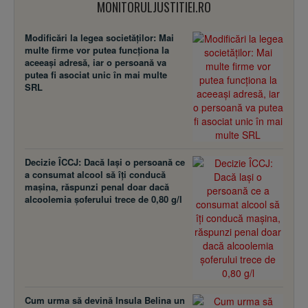
MONITORULJUSTITIEI.RO
Modificări la legea societăţilor: Mai
multe firme vor putea funcţiona la
aceeaşi adresă, iar o persoană va
putea fi asociat unic în mai multe
SRL
Decizie ÎCCJ: Dacă laşi o persoană ce
a consumat alcool să îţi conducă
maşina, răspunzi penal doar dacă
alcoolemia şoferului trece de 0,80 g/l
Cum urma să devină Insula Belina un