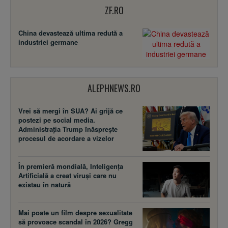
ZF.RO
China devastează ultima redută a
industriei germane
ALEPHNEWS.RO
Vrei să mergi în SUA? Ai grijă ce
postezi pe social media.
Administrația Trump înăsprește
procesul de acordare a vizelor
În premieră mondială, Inteligența
Artificială a creat viruși care nu
existau în natură
Mai poate un film despre sexualitate
să provoace scandal în 2026? Gregg