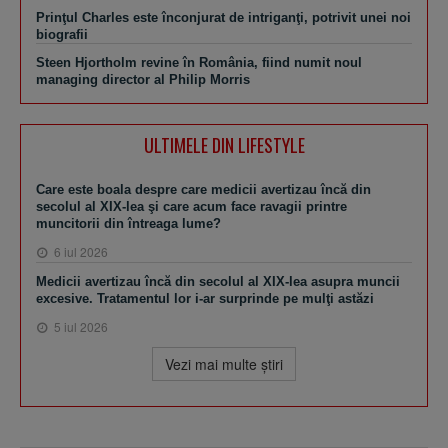
Prinţul Charles este înconjurat de intriganţi, potrivit unei noi
biografii
Steen Hjortholm revine în România, fiind numit noul
managing director al Philip Morris
ULTIMELE DIN LIFESTYLE
Care este boala despre care medicii avertizau încă din
secolul al XIX-lea şi care acum face ravagii printre
muncitorii din întreaga lume?
6 iul 2026
Medicii avertizau încă din secolul al XIX-lea asupra muncii
excesive. Tratamentul lor i-ar surprinde pe mulţi astăzi
5 iul 2026
Vezi mai multe ştiri