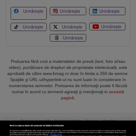
Urmărește
Urmărește
Urmărește
Urmărește
Urmărește
Urmărește
Urmărește
Preluarea fără cost a materialelor de presă (text, foto si/sau
video), purtătoare de drepturi de proprietate intelectuală, este
aprobată de către www.bmag.ro doar în limita a 250 de semne.
Spaţiile şi URL-ul/hyperlink-ul nu sunt luate în considerare în
numerotarea semnelor. Preluarea de informaţii poate fi făcută
numai în acord cu termenii agreaţi şi menţionaţi in
această
pagină
.
Termeni și condiții
Confidențialitate
Cookies
Contact
Nouă ne pasă ca datele tale personale să rămână confidențiale
Noi și partenerii noștri
589
stocăm și/sau accesăm informații pe dispozitivul dvs., precum identificatorii cookie unici pentru prelucrarea datelor cu caracter personal. Puteți accepta
Copyright © 2025 BUSINESSMEX S.A.
sau gestiona preferințele dvs. făcând clic mai jos, respectiv vă puteți opune utilizării unui interes legitim în orice moment pe pagina cu politica de confidențialitate. Aceste alegeri vor
fi raportate partenerilor noștri și nu vă vor afecta navigarea.
Mai multe detalii
Noi si partenerii nostri (retelele de socializare si agentiile de publicitate partenere, precum si furnizorii nostri de servicii de date analitice) prelucram date pentru a permite