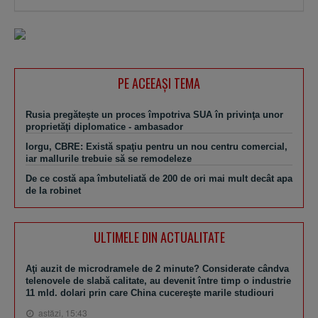
PE ACEEAŞI TEMA
Rusia pregăteşte un proces împotriva SUA în privinţa unor
proprietăţi diplomatice - ambasador
Iorgu, CBRE: Există spaţiu pentru un nou centru comercial,
iar mallurile trebuie să se remodeleze
De ce costă apa îmbuteliată de 200 de ori mai mult decât apa
de la robinet
ULTIMELE DIN ACTUALITATE
Aţi auzit de microdramele de 2 minute? Considerate cândva
telenovele de slabă calitate, au devenit între timp o industrie
11 mld. dolari prin care China cucereşte marile studiouri
astăzi, 15:43