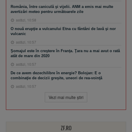
România, între caniculă şi vijelii. ANM a emis mai multe
avertizări meteo pentru următoarele zile
astăzi, 10:58
O nouă erupţie a vulcanului Etna cu fântâni de lavă şi nor
vulcanic
astăzi, 10:57
Şomajul este în creştere în Franţa. Ţara nu a mai avut o rată
atât de mare din 2020
astăzi, 10:57
De ce avem dezechilibre în energie? Bolojan: E o
combinaţie de decizii greşite, uneori de rea-voinţă
astăzi, 10:57
Vezi mai multe ştiri
ZF.RO