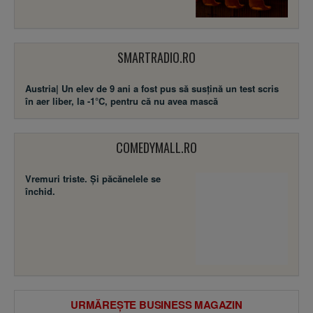
SMARTRADIO.RO
Austria| Un elev de 9 ani a fost pus să susţină un test scris
în aer liber, la -1°C, pentru că nu avea mască
COMEDYMALL.RO
Vremuri triste. Şi păcănelele se
închid.
URMĂREȘTE BUSINESS MAGAZIN