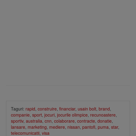
Taguri:
rapid
,
construire
,
financiar
,
usain bolt
,
brand
,
companie
,
sport
,
jocuri
,
jocurile olimpice
,
recunoastere
,
sportiv
,
australia
,
cnn
,
colaborare
,
contracte
,
donatie
,
lansare
,
marketing
,
mediere
,
nissan
,
pantofi
,
puma
,
star
,
telecomunicatii
,
visa