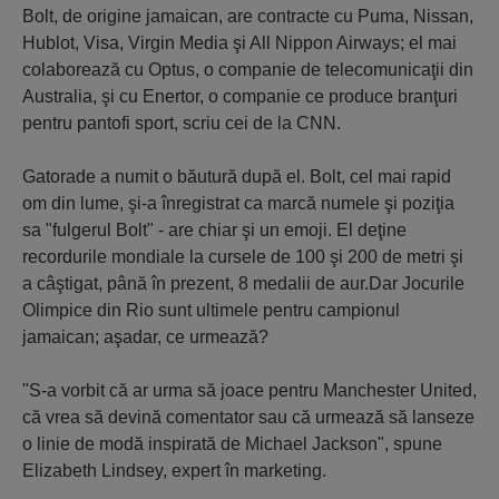
Bolt, de origine jamaican, are contracte cu Puma, Nissan,
Hublot, Visa, Virgin Media şi All Nippon Airways; el mai
colaborează cu Optus, o companie de telecomunicaţii din
Australia, şi cu Enertor, o companie ce produce branţuri
pentru pantofi sport, scriu cei de la CNN.
Gatorade a numit o băutură după el. Bolt, cel mai rapid
om din lume, şi-a înregistrat ca marcă numele şi poziţia
sa "fulgerul Bolt" - are chiar şi un emoji. El deţine
recordurile mondiale la cursele de 100 şi 200 de metri şi
a câştigat, până în prezent, 8 medalii de aur.Dar Jocurile
Olimpice din Rio sunt ultimele pentru campionul
jamaican; aşadar, ce urmează?
"S-a vorbit că ar urma să joace pentru Manchester United,
că vrea să devină comentator sau că urmează să lanseze
o linie de modă inspirată de Michael Jackson", spune
Elizabeth Lindsey, expert în marketing.