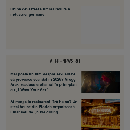
China devastează ultima redută a
industriei germane
ALEPHNEWS.RO
Mai poate un film despre sexualitate
să provoace scandal în 2026? Gregg
Araki readuce erotismul în prim-plan
cu „I Want Your Sex”
Ai merge la restaurant fără haine? Un
steakhouse din Florida organizează
lunar seri de „nude dining”