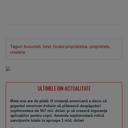
Taguri:
bucuresti
,
fond
,
fondul proprietatea
,
proprietate
,
crestere
ULTIMELE DIN ACTUALITATE
Meta mai are de plată: O instanţă americană a decis că
gigantul american trebuie să plătească despăgubiri
suplimentare de 567 mil. dolari şi să crească siguranţa
aplicaţiilor pentru copii. Amenda suplimnetară ridică
sancţiunile totale la aproape 1 mld. dolari