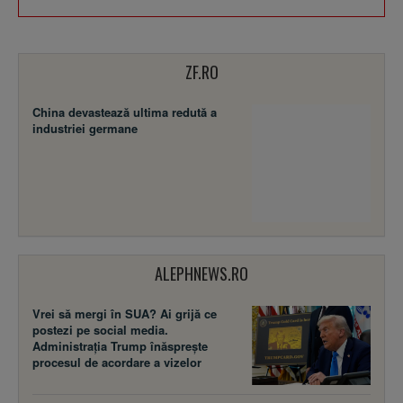
ZF.RO
China devastează ultima redută a
industriei germane
ALEPHNEWS.RO
Vrei să mergi în SUA? Ai grijă ce
postezi pe social media.
Administrația Trump înăsprește
procesul de acordare a vizelor