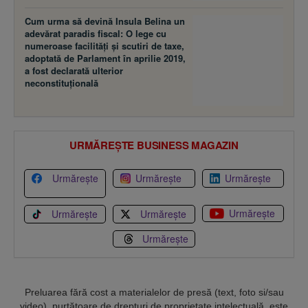
Cum urma să devină Insula Belina un
adevărat paradis fiscal: O lege cu
numeroase facilităţi şi scutiri de taxe,
adoptată de Parlament în aprilie 2019,
a fost declarată ulterior
neconstituţională
URMĂREȘTE BUSINESS MAGAZIN
Urmărește
Urmărește
Urmărește
Urmărește
Urmărește
Urmărește
Urmărește
Preluarea fără cost a materialelor de presă (text, foto si/sau
video), purtătoare de drepturi de proprietate intelectuală, este