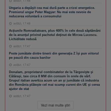
astăzi, 17:48
Ungaria a depăşit cea mai dură parte a crizei energetice.
Premierul ungar Peter Magyar: Nu mai este nevoie de
reducerea voluntară a consumului
astăzi, 17:48
Acţiunile Romradiatoare, plus 400% în cele două săptămâni
de la anunţul privind pachetul deţinut de Mircea Lucescu.
Lichiditate redusă
astăzi, 17:47
Peste jumătate dintre tinerii din generaţia Z îşi pun viitorul
pe pauză din cauza banilor
astăzi, 17:47
Donalam, proprietarul combinatelor de la Târgovişte şi
Călăraşi, taie circa 8 MW din consum în orele de vârf.
Grupul italian avertiza acum un an şi jumătate că industria
din România plăteşte cel mai scump curent din UE şi cerea
ajutor de stat
astăzi, 17:47
Vezi mai multe ştiri