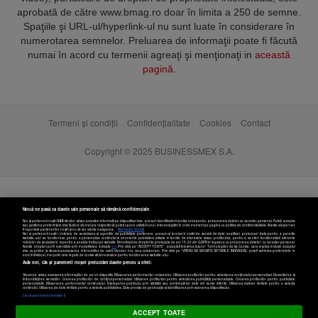
aprobată de către www.bmag.ro doar în limita a 250 de semne.
Spaţiile şi URL-ul/hyperlink-ul nu sunt luate în considerare în
numerotarea semnelor. Preluarea de informaţii poate fi făcută
numai în acord cu termenii agreaţi şi menţionaţi in
această
pagină
.
Termeni și condiții
Confidențialitate
Cookies
Contact
Copyright © 2025 BUSINESSMEX S.A.
Nouă ne pasă ca datele tale personale să rămână confidențiale
Noi și partenerii noștri
589
stocăm și/sau accesăm informații pe dispozitivul dvs., precum identificatorii cookie unici pentru prelucrarea datelor cu caracter personal. Puteți accepta
sau gestiona preferințele dvs. făcând clic mai jos, respectiv vă puteți opune utilizării unui interes legitim în orice moment pe pagina cu politica de confidențialitate. Aceste alegeri vor
fi raportate partenerilor noștri și nu vă vor afecta navigarea.
Mai multe detalii
Noi si partenerii nostri (retelele de socializare si agentiile de publicitate partenere, precum si furnizorii nostri de servicii de date analitice) prelucram date pentru a permite
website-ului sa functioneze, pentru a personaliza continutul si anunturile publicitare afisate in functie de interesele si/sau profilul dvs., pentru a va oferi functionalitati aferente
retelelor de socializare si pentru a analiza traficul pe website. Beneficiati de drepturile prevazute de art. 15-22 din GDPR in legatura cu prelucrarea datelor cu caracter personal.
Aceste drepturi pot fi exercitate prin modalitatea indicata
aici
. Prin click pe “ACCEPT TOATE”, acceptati folosirea tuturor Tehnologiilor de tip Cookie, care implica inclusiv acceptul
dvs. cu privire la stocarea/accesarea informatiilor de catre Vendor-ii cu care colaboram. Prin click pe “VREAU SA MODIFIC SETARILE INDIVIDUAL” puteti schimba preferintele in
mod individual, mai putin cele legate de cookie strict necesare pentru functionarea website-ului.
Atât noi, cât și partenerii noștri prelucrăm datele pentru a oferi:
Stocarea și/sau accesarea informațiilor de pe un dispozitiv. Măsurarea performanței reclamelor. Utilizarea profilurilor pentru selectarea conținutului personalizat. Dezvoltarea și
îmbunătățirea serviciilor. Crearea profilurilor de conținut personalizat. Utilizarea profilurilor pentru selectarea publicității personalizate. Crearea profilurilor pentru publicitate
personalizată. Măsurarea performanței conținutului. Înțelegerea publicului prin statistici sau combinații de date din surse diferite. Utilizarea datelor limitate pentru a selecta
Setări cookies
conținutul. Utilizarea de date limitate pentru a selecta publicitatea. Date precise de geolocație și identificarea prin scanarea dispozitivului.
Listă parteneri (furnizori)
ACCEPT TOATE