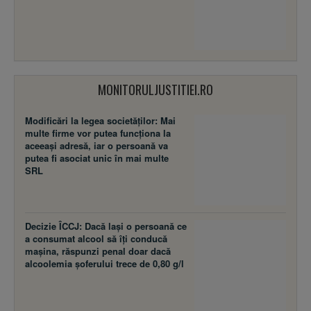
MONITORULJUSTITIEI.RO
Modificări la legea societăţilor: Mai
multe firme vor putea funcţiona la
aceeaşi adresă, iar o persoană va
putea fi asociat unic în mai multe
SRL
Decizie ÎCCJ: Dacă laşi o persoană ce
a consumat alcool să îţi conducă
maşina, răspunzi penal doar dacă
alcoolemia şoferului trece de 0,80 g/l