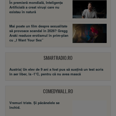
În premieră mondială, Inteligența
Artificială a creat viruși care nu
existau în natură
Mai poate un film despre sexualitate
să provoace scandal în 2026? Gregg
Araki readuce erotismul în prim-plan
cu „I Want Your Sex”
SMARTRADIO.RO
Austria| Un elev de 9 ani a fost pus să susţină un test scris
în aer liber, la -1°C, pentru că nu avea mască
COMEDYMALL.RO
Vremuri triste. Şi păcănelele se
închid.