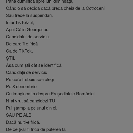
Până duminică spre luni dimineaţa,
Când o să decidă dacă predă cheia de la Cotroceni
Sau trece la suspendări.
Întâi TikTok-ul,
Apoi Călin Georgescu,
Candidatul de serviciu.
De care îi e frică
Ca de TikTok.
ŞTII.
Aşa cum ştii cât se identifică
Candidaţii de serviciu
Pe care trebuie să-i alegi
Pe 8 decembrie
Cu imaginea ta despre Preşedintele României.
N-ai vrut să candidezi TU,
Pui ştampila pe unul din ei.
SAU PE ALB.
Dacă nu ţi-e frică.
De ce ţi-ar fi frică de puterea ta