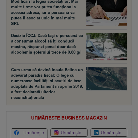
Modificări la legea societăţilor: Mai
multe firme vor putea funcţiona la
aceeaşi adresă, iar o persoană va
putea fi asociat unic în mai multe
SRL
Decizie ÎCCJ: Dacă laşi o persoană ce
a consumat alcool să îţi conducă
maşina, răspunzi penal doar dacă
alcoolemia şoferului trece de 0,80 g/l
Cum urma să devină Insula Belina un
adevărat paradis fiscal: O lege cu
numeroase facilităţi şi scutiri de taxe,
adoptată de Parlament în aprilie 2019,
a fost declarată ulterior
neconstituţională
URMĂREȘTE BUSINESS MAGAZIN
Urmărește
Urmărește
Urmărește