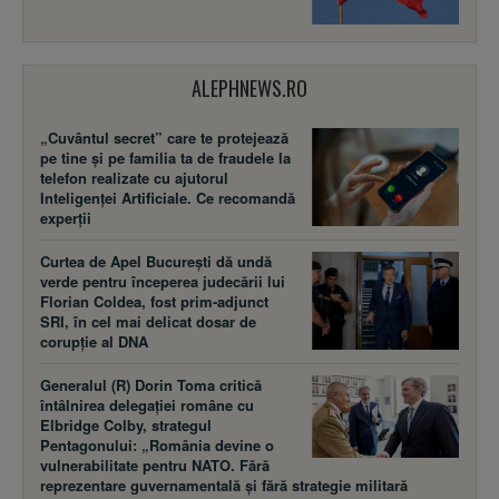
ALEPHNEWS.RO
„Cuvântul secret” care te protejează
pe tine și pe familia ta de fraudele la
telefon realizate cu ajutorul
Inteligenței Artificiale. Ce recomandă
experții
Curtea de Apel București dă undă
verde pentru începerea judecării lui
Florian Coldea, fost prim-adjunct
SRI, în cel mai delicat dosar de
corupție al DNA
Generalul (R) Dorin Toma critică
întâlnirea delegației române cu
Elbridge Colby, strategul
Pentagonului: „România devine o
vulnerabilitate pentru NATO. Fără
reprezentare guvernamentală și fără strategie militară