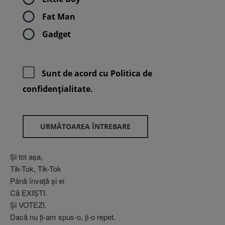
Fat Man
Gadget
Sunt de acord cu
Politica de
confidenţialitate.
URMĂTOAREA ÎNTREBARE
Şi tot aşa,
Tik-Tok, Tik-Tok
Până învaţă şi ei
Că EXIŞTI.
Şi VOTEZI.
Dacă nu ţi-am spus-o, ţi-o repet.