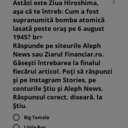
Astăzi este Ziua Hiroshima,
X
așa că te întreb: Cum a fost
supranumită bomba atomică
lasată peste oraș pe 6 august
1945? br>
Răspunde pe siteurile Aleph
News sau Ziarul Financiar.ro.
Găsești întrebarea la finalul
fiecărui articol. Poți să răspunzi
și pe Instagram Stories, pe
conturile Știu și Aleph News.
Răspunsul corect, diseară, la
Știu.
Big Tamale
Little Boy