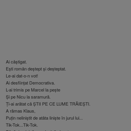
Ai câştigat.
Eşti român deştept şi deşteptat.
Le-ai dat-o-n vot!
Ai desfiinţat Democrativa.
L-ai trimis pe Marcel la peşte
Şi pe Nicu la saramură.
Ţi-ai arătat că ŞTII PE CE LUME TRĂIEŞTI.
A rămas Klaus,
Puţin neliniştit de atâta linişte în jurul lui...
Tik-Tok...Tik-Tok.