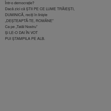
Într-o democraţie?
Dacă zici că ŞTII PE CE LUME TRĂIEŞTI,
DUMINICĂ, reciţi în linişte
„DEŞTEAPTĂ-TE, ROMÂNE”
Ca pe „Tatăl Nostru”
Şi LE-O DAI ÎN VOT
PUI ŞTAMPILA PE ALB.