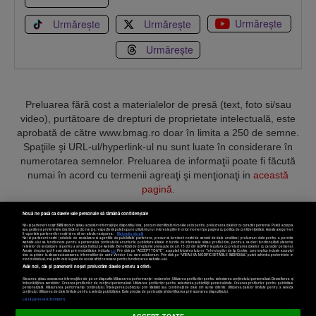
Urmărește
Urmărește
Urmărește
Urmărește
Preluarea fără cost a materialelor de presă (text, foto si/sau
video), purtătoare de drepturi de proprietate intelectuală, este
aprobată de către www.bmag.ro doar în limita a 250 de semne.
Spaţiile şi URL-ul/hyperlink-ul nu sunt luate în considerare în
numerotarea semnelor. Preluarea de informaţii poate fi făcută
numai în acord cu termenii agreaţi şi menţionaţi in
această
pagină
.
Nouă ne pasă ca datele tale personale să rămână confidențiale
Noi și partenerii noștri
589
stocăm și/sau accesăm informații pe dispozitivul dvs., precum identificatorii cookie unici pentru prelucrarea datelor cu caracter personal. Puteți accepta
sau gestiona preferințele dvs. făcând clic mai jos, respectiv vă puteți opune utilizării unui interes legitim în orice moment pe pagina cu politica de confidențialitate. Aceste alegeri vor
fi raportate partenerilor noștri și nu vă vor afecta navigarea.
Mai multe detalii
Noi si partenerii nostri (retelele de socializare si agentiile de publicitate partenere, precum si furnizorii nostri de servicii de date analitice) prelucram date pentru a permite
Termeni și condiții
Confidențialitate
Cookies
Contact
website-ului sa functioneze, pentru a personaliza continutul si anunturile publicitare afisate in functie de interesele si/sau profilul dvs., pentru a va oferi functionalitati aferente
retelelor de socializare si pentru a analiza traficul pe website. Beneficiati de drepturile prevazute de art. 15-22 din GDPR in legatura cu prelucrarea datelor cu caracter personal.
Aceste drepturi pot fi exercitate prin modalitatea indicata
aici
. Prin click pe “ACCEPT TOATE”, acceptati folosirea tuturor Tehnologiilor de tip Cookie, care implica inclusiv acceptul
dvs. cu privire la stocarea/accesarea informatiilor de catre Vendor-ii cu care colaboram. Prin click pe “VREAU SA MODIFIC SETARILE INDIVIDUAL” puteti schimba preferintele in
mod individual, mai putin cele legate de cookie strict necesare pentru functionarea website-ului.
Atât noi, cât și partenerii noștri prelucrăm datele pentru a oferi:
Copyright © 2025 BUSINESSMEX S.A.
Stocarea și/sau accesarea informațiilor de pe un dispozitiv. Măsurarea performanței reclamelor. Utilizarea profilurilor pentru selectarea conținutului personalizat. Dezvoltarea și
îmbunătățirea serviciilor. Crearea profilurilor de conținut personalizat. Utilizarea profilurilor pentru selectarea publicității personalizate. Crearea profilurilor pentru publicitate
personalizată. Măsurarea performanței conținutului. Înțelegerea publicului prin statistici sau combinații de date din surse diferite. Utilizarea datelor limitate pentru a selecta
Setări cookies
conținutul. Utilizarea de date limitate pentru a selecta publicitatea. Date precise de geolocație și identificarea prin scanarea dispozitivului.
Listă parteneri (furnizori)