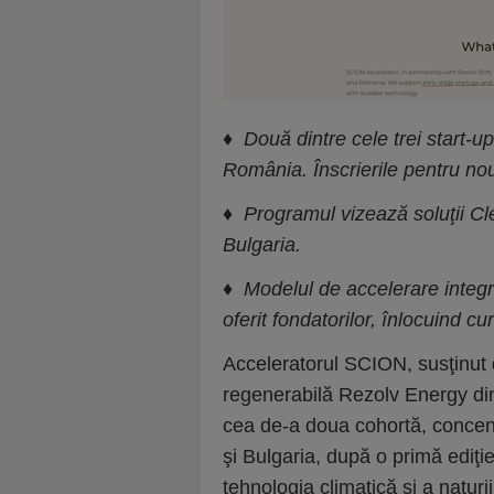
♦
Două dintre cele trei start-up
România. Înscrierile pentru no
♦
Programul vizează soluţii C
Bulgaria.
♦
Modelul de accelerare integr
oferit fondatorilor, înlocuind cu
Acceleratorul SCION, susţinut
regenerabilă Rezolv Energy di
cea de-a doua cohortă, concen
şi Bulgaria, după o primă ediţie
tehnologia climatică şi a naturi