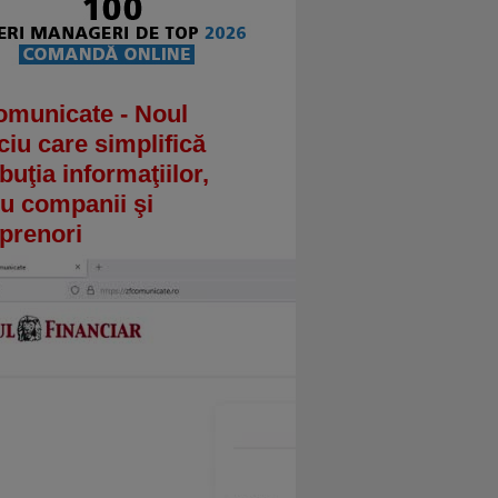
omunicate - Noul
ciu care simplifică
ibuţia informaţiilor,
u companii şi
prenori