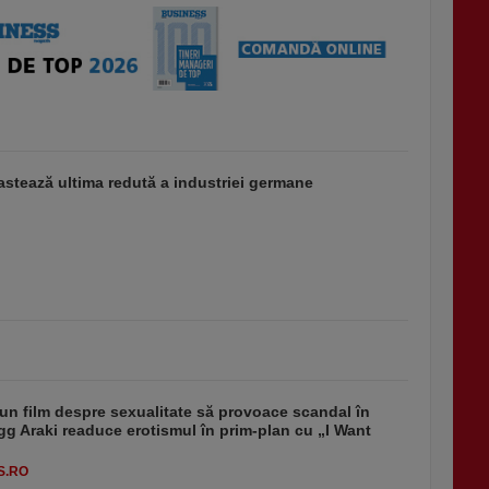
stează ultima redută a industriei germane
un film despre sexualitate să provoace scandal în
g Araki readuce erotismul în prim-plan cu „I Want
S.RO