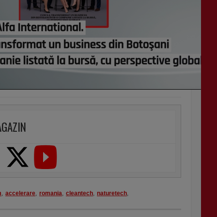
AGAZIN
m
,
accelerare
,
romania
,
cleantech
,
naturetech
,