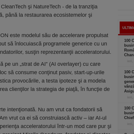
e CleanTech şi NatureTech - de la tranziţia
ică, până la restaurarea ecosistemelor şi
ULTIM
CION este modelul său de accelerare propulsat
100 C
ceput să înlocuiască programele generice cu un
busin
Româ
ndatorilor, susţin reprezentanţii acceleratorului.
Chan
ieri,
 pe un „strat de AI” (AI overlayer) cu care
 loc să consume conţinut pasiv, start-up-urile
100 C
busin
stica provocările, a testa ipoteze şi a modela
gener
vânză
ea clienţilor la strategia de piaţă, în funcţie de
Asigu
ieri,
100 C
rte intenţionată. Nu am vrut ca fondatorii să
busin
Am vrut ca ei să construiască activ – iar AI-ul
Chief
ieri,
erienţa acceleratorului într-un mod care pur şi