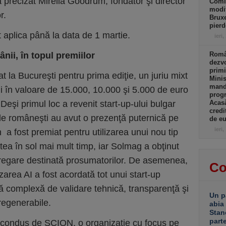
a precizat Mirella Goodrum, fondator şi director
Comi
modif
r.
Bruxe
pierd
t aplica până la data de 1 martie.
ieri,
ânii, în topul premiilor
Român
dezvo
primi
 la Bucureşti pentru prima ediţie, un juriu mixt
Minis
manda
 în valoare de 15.000, 10.000 şi 5.000 de euro
progr
Deşi primul loc a revenit start-up-ului bulgar
Acasă
credi
 româneşti au avut o prezenţă puternică pe
de eu
ieri,
a fost premiat pentru utilizarea unui nou tip
ea în sol mai mult timp, iar Solmag a obţinut
gregare destinată prosumatorilor. De asemenea,
Co
izarea AI a fost acordată tot unui start-up
mă complexă de validare tehnică, transparenţă şi
Un p
regenerabile.
abia
Stan
part
i condus de SCION, o organizaţie cu focus pe