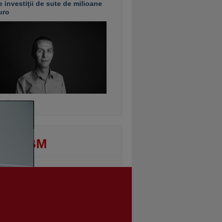
e investiţii de sute de milioane
uro
ontinuarea
DEO BM