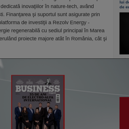
lui d
dedicată inovaţiilor în nature-tech, având
de e
i. Finanţarea şi suportul sunt asigurate prin
platforma de investiţii a Rezolv Energy -
gie regenerabilă cu sediul principal în Marea
 derulând proiecte majore atât în România, cât şi
vezi c
VI