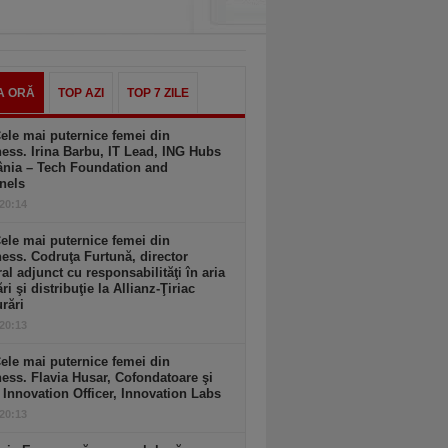
A ORĂ
TOP AZI
TOP 7 ZILE
ele mai puternice femei din
ess. Irina Barbu, IT Lead, ING Hubs
nia – Tech Foundation and
nels
 20:14
ele mai puternice femei din
ess. Codruţa Furtună, director
al adjunct cu responsabilităţi în aria
ri şi distribuţie la Allianz-Ţiriac
rări
 20:13
ele mai puternice femei din
ess. Flavia Husar, Cofondatoare şi
 Innovation Officer, Innovation Labs
 20:13