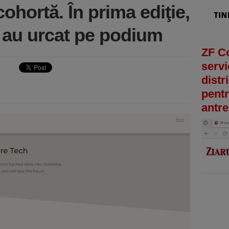
ohortă. În prima ediţie,
e au urcat pe podium
ZF C
servi
distr
pentr
antre