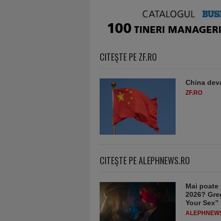
CITEŞTE PE ZF.RO
China deva
ZF.RO
CITEŞTE PE ALEPHNEWS.RO
Mai poate 
2026? Greg
Your Sex”
ALEPHNEW