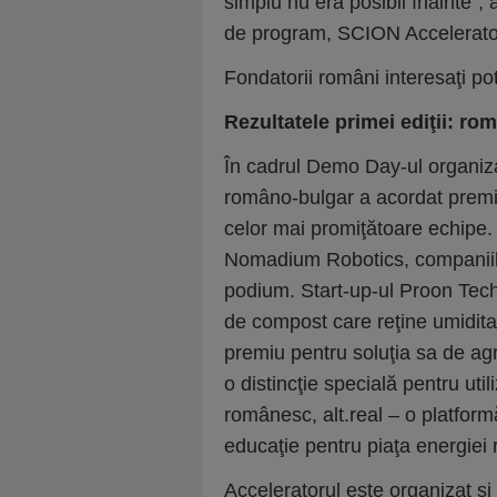
simplu nu era posibil înainte”, 
de program, SCION Accelerato
Fondatorii români interesaţi po
Rezultatele primei ediţii: rom
În cadrul Demo Day-ul organizat
româno-bulgar a acordat premii
celor mai promiţătoare echipe. 
Nomadium Robotics, companiile
podium. Start-up-ul Proon Tech 
de compost care reţine umiditat
premiu pentru soluţia sa de a
o distincţie specială pentru util
românesc, alt.real – o platfor
educaţie pentru piaţa energiei 
Acceleratorul este organizat ş