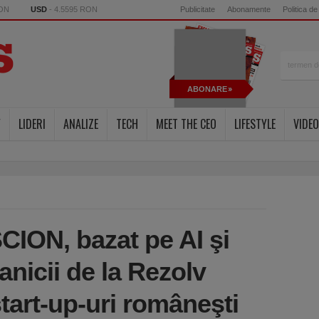
RON
USD
- 4.5595 RON
Publicitate
Abonamente
Politica de
ABONARE
Y
LIDERI
ANALIZE
TECH
MEET THE CEO
LIFESTYLE
VIDEO
CION, bazat pe AI şi
anicii de la Rezolv
tart-up-uri româneşti