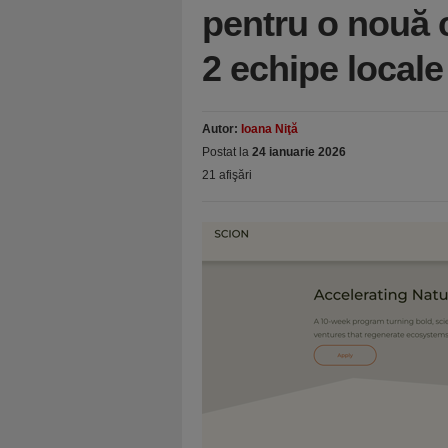
pentru o nouă c
2 echipe local
Autor:
Ioana Niţă
Postat la
24 ianuarie 2026
21 afişări