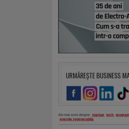
URMĂREȘTE BUSINESS M
Am mai scris despre:
startup
,
tech
,
progra
energie regenerabila