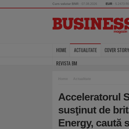
Curs valutar BNR
- 07.08.2026
EUR
- 5.2473 
HOME
ACTUALITATE
COVER STOR
REVISTA BM
Home
Actualitate
Acceleratorul S
susţinut de brit
Energy, caută s