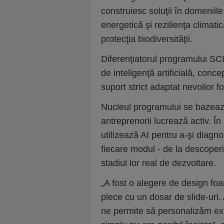
construiesc soluţii în domeniil
energetică şi rezilienţa climat
protecţia biodiversităţii.
Diferenţiatorul programului S
de inteligenţă artificială, con
suport strict adaptat nevoilor fo
Nucleul programului se bazează
antreprenorii lucrează activ. În
utilizează AI pentru a-şi diagno
fiecare modul - de la descoperir
stadiul lor real de dezvoltare.
„A fost o alegere de design foa
plece cu un dosar de slide-uri. 
ne permite să personalizăm exp