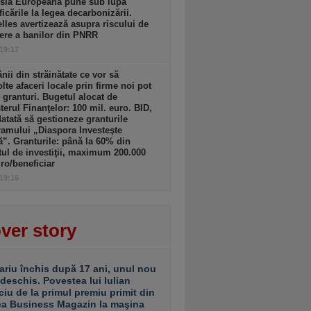
sia Europeană pune sub lupă
icările la legea decarbonizării.
lles avertizează asupra riscului de
ere a banilor din PNRR
 19:17
ii din străinătate ce vor să
lte afaceri locale prin firme noi pot
 granturi. Bugetul alocat de
terul Finanţelor: 100 mil. euro. BID,
tată să gestioneze granturile
amului „Diaspora Investeşte
”. Granturile: până la 60% din
tul de investiţii, maximum 200.000
ro/beneficiar
 19:16
ver story
ariu închis după 17 ani, unul nou
 deschis. Povestea lui Iulian
ciu de la primul premiu primit din
ea Business Magazin la maşina