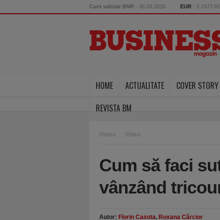
Curs valutar BNR
- 06.08.2026
EUR
- 5.2473 
HOME
ACTUALITATE
COVER STORY
REVISTA BM
Home
Video
Cum să faci su
vânzând tricou
Autor:
Florin Casota
,
Roxana Cârcior