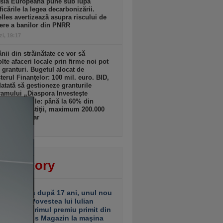
sia Europeană pune sub lupă
icările la legea decarbonizării.
lles avertizează asupra riscului de
ere a banilor din PNRR
zi, 19:17
ii din străinătate ce vor să
lte afaceri locale prin firme noi pot
 granturi. Bugetul alocat de
terul Finanţelor: 100 mil. euro. BID,
tată să gestioneze granturile
amului „Diaspora Investeşte
”. Granturile: până la 60% din
tul de investiţii, maximum 200.000
ro/beneficiar
zi, 19:16
ver story
ariu închis după 17 ani, unul nou
 deschis. Povestea lui Iulian
ciu de la primul premiu primit din
ea Business Magazin la maşina