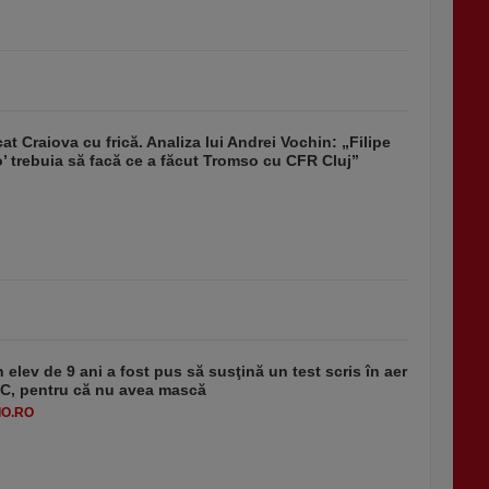
at Craiova cu frică. Analiza lui Andrei Vochin: „Filipe
’ trebuia să facă ce a făcut Tromso cu CFR Cluj”
 elev de 9 ani a fost pus să susţină un test scris în aer
-1°C, pentru că nu avea mască
O.RO