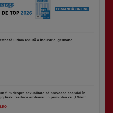
stează ultima redută a industriei germane
un film despre sexualitate să provoace scandal în
g Araki readuce erotismul în prim-plan cu „I Want
S.RO