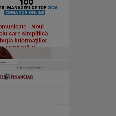
omunicate - Noul
ciu care simplifică
ibuţia informaţiilor,
u companii şi
prenori