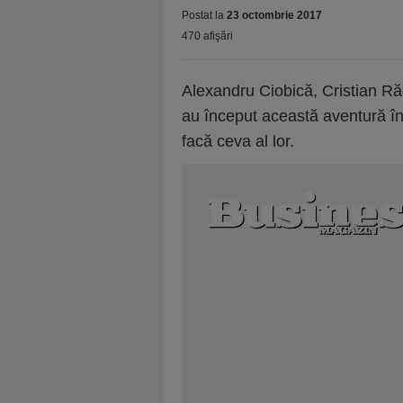
Postat la
23 octombrie 2017
470 afişări
Alexandru Ciobică, Cristian Răd
au început această aventură în
facă ceva al lor.