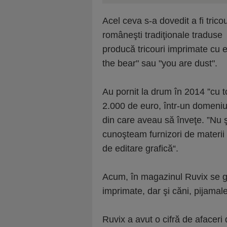
Acel ceva s-a dovedit a fi tric
româneşti tradiţionale traduse
producă tricouri imprimate cu 
the bear" sau "you are dust".
Au pornit la drum în 2014 ”cu t
2.000 de euro, într-un domeniu 
din care aveau să înveţe. ”Nu 
cunoşteam furnizori de materii
de editare grafică“.
Acum, în magazinul Ruvix se găs
imprimate, dar şi căni, pijamale
Ruvix a avut o cifră de afaceri