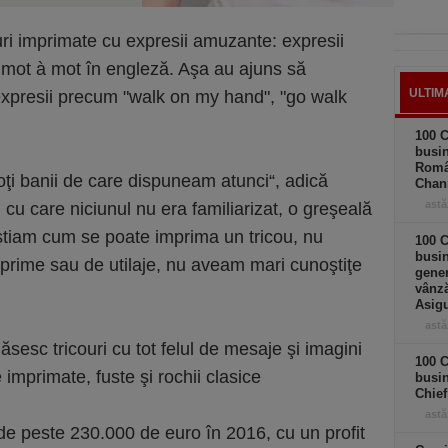
ouri imprimate cu expresii amuzante: expresii
 mot à mot în engleză. Aşa au ajuns să
ULTIM
expresii precum "walk on my hand", "go walk
100 C
busin
Româ
oţi banii de care dispuneam atunci“, adică
Chan
astă
cu care niciunul nu era familiarizat, o greşeală
ştiam cum se poate imprima un tricou, nu
100 C
busin
 prime sau de utilaje, nu aveam mari cunoştiţe
gener
vânză
Asigu
astă
esc tricouri cu tot felul de mesaje şi imagini
100 C
 imprimate, fuste şi rochii clasice
busin
Chief
astă
 de peste 230.000 de euro în 2016, cu un profit