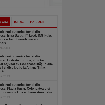
A ORĂ
TOP AZI
TOP 7 ZILE
ele mai puternice femei din
ess. Irina Barbu, IT Lead, ING Hubs
nia – Tech Foundation and
nels
zi, 20:14
ele mai puternice femei din
ess. Codruţa Furtună, director
al adjunct cu responsabilităţi în aria
ri şi distribuţie la Allianz-Ţiriac
rări
zi, 20:13
ele mai puternice femei din
ess. Flavia Husar, Cofondatoare şi
 Innovation Officer, Innovation Labs
zi, 20:13