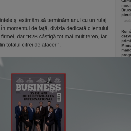
Comi
modif
Bruxe
pierd
ntele şi estimăm să terminăm anul cu un rulaj
astă
n momentul de faţă, divizia dedicată clientului
Român
a firmei, dar ”B2B câştigă tot mai mult teren, iar
dezvo
primi
 totalul cifrei de afaceri“.
Minis
manda
progr
Acasă
credi
de eu
astă
Co
Un p
abia
Stan
part