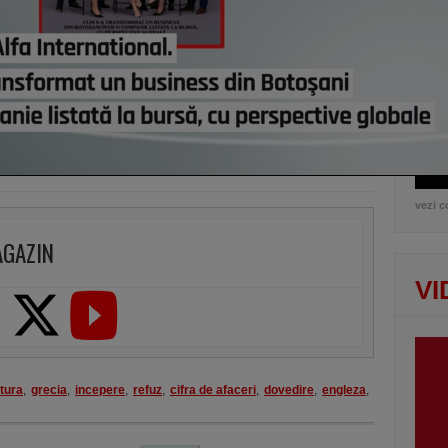
lui d
de e
vezi c
AGAZIN
VI
tura
,
grecia
,
incepere
,
refuz
,
cifra de afaceri
,
dovedire
,
engleza
,