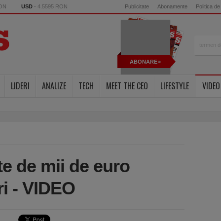
RON
USD
- 4.5595 RON
Publicitate
Abonamente
Politica de
ABONARE
LIDERI
ANALIZE
TECH
MEET THE CEO
LIFESTYLE
VIDEO
te de mii de euro
ri - VIDEO