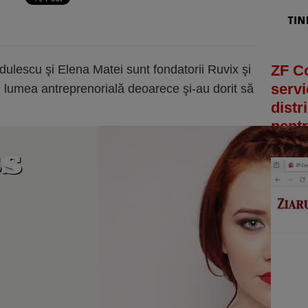
ZF C
ulescu şi Elena Matei sunt fondatorii Ruvix şi
servi
 lumea antreprenorială deoarece şi-au dorit să
distr
pentr
antre