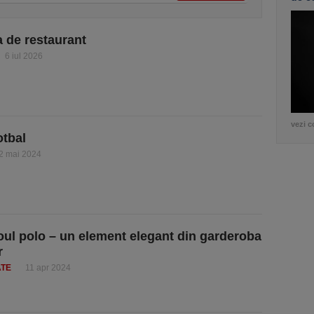
a de restaurant
6 iul 2026
vezi c
otbal
2 mai 2024
coul polo – un element elegant din garderoba
r
ATE
11 apr 2024