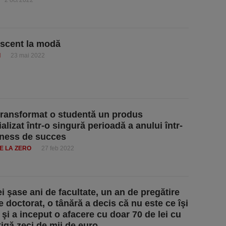
2 oct 2022
scent la modă
I
23 mai 2022
ransformat o studentă un produs
lizat într-o singură perioadă a anului într-
ness de succes
E LA ZERO
27 feb 2022
i şase ani de facultate, un an de pregătire
e doctorat, o tânără a decis că nu este ce îşi
 şi a inceput o afacere cu doar 70 de lei cu
tigă zeci de mii de euro