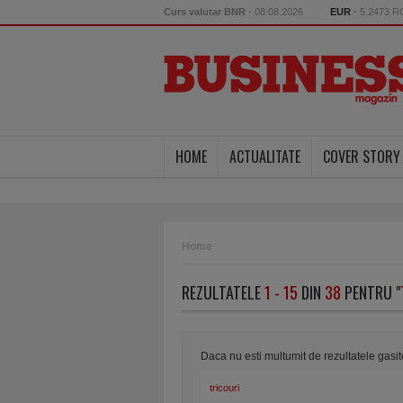
Curs valutar BNR
- 08.08.2026
EUR
- 5.2473 
HOME
ACTUALITATE
COVER STORY
Home
REZULTATELE
1 - 15
DIN
38
PENTRU "
Daca nu esti multumit de rezultatele gasi