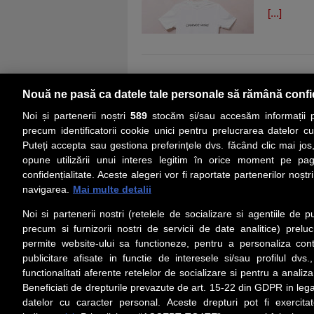
[...]
Nouă ne pasă ca datele tale personale să rămână confi
Noi și partenerii noștri
589
stocăm și/sau accesăm informații pe
precum identificatorii cookie unici pentru prelucrarea datelor c
Puteți accepta sau gestiona preferințele dvs. făcând clic mai jos,
PRIMA PAGINĂ
ACTUALITATE
CO
opune utilizării unui interes legitim în orice moment pe pag
confidențialitate. Aceste alegeri vor fi raportate partenerilor noștr
navigarea.
Mai multe detalii
Social
Link-
Noi si partenerii nostri (retelele de socializare si agentiile de p
Z
iarul 
Urmareste-ne pe Facebook
precum si furnizorii nostri de servicii de date analitice) prel
Despre
permite website-ului sa functioneze, pentru a personaliza conti
Contac
publicitare afisate in functie de interesele si/sau profilul dvs
Contac
functionalitati aferente retelelor de socializare si pentru a analiza
Beneficiati de drepturile prevazute de art. 15-22 din GDPR in leg
Contact
datelor cu caracter personal. Aceste drepturi pot fi exercita
Abonam