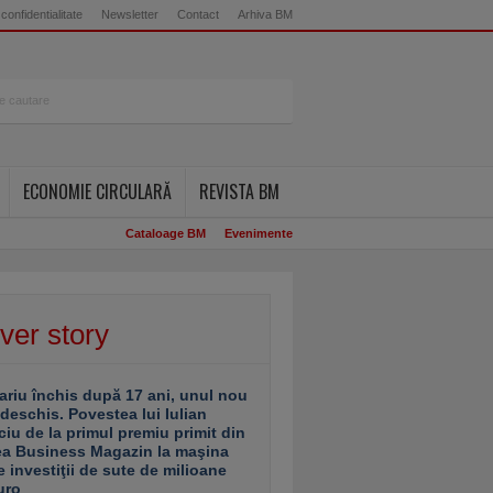
 confidentialitate
Newsletter
Contact
Arhiva BM
ECONOMIE CIRCULARĂ
REVISTA BM
Cataloage BM
Evenimente
ver story
ariu închis după 17 ani, unul nou
 deschis. Povestea lui Iulian
ciu de la primul premiu primit din
ea Business Magazin la maşina
e investiţii de sute de milioane
uro