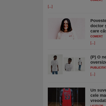
COMERȚ
[...]
Poveste
doctor 
care câ
COMERȚ
[...]
(P) O n
oversiz
PUBLICITA
[...]
Un suve
cele ma
vreodat