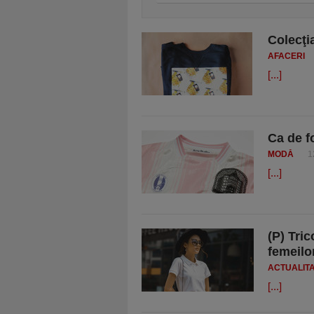
Colecţi
AFACERI
[...]
Ca de f
MODĂ
1
[...]
(P) Tri
femeilo
ACTUALIT
[...]