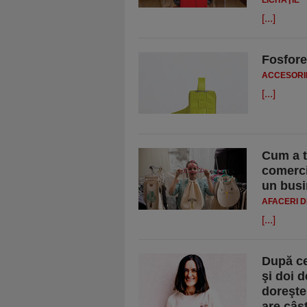
LICITAŢIE
[...]
Fosfore
ACCESORI
[...]
Cum a t
comercia
un busi
AFACERI D
[...]
După ce
şi doi d
doreşte
are câş