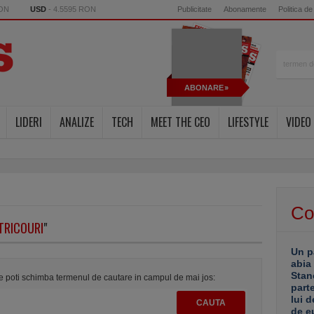
RON
USD
- 4.5595 RON
Publicitate
Abonamente
Politica de
ABONARE
LIDERI
ANALIZE
TECH
MEET THE CEO
LIFESTYLE
VIDEO
Co
TRICOURI
"
Un p
abia
Stan
te poti schimba termenul de cautare in campul de mai jos:
part
lui d
de e