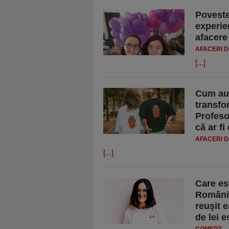
Poveste
experien
afacere 
AFACERI D
[...]
Cum au 
transfo
Profesoa
că ar fi
AFACERI D
[...]
Care es
România
reuşit e
de lei 