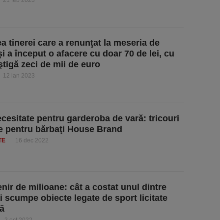
21 feb 2023
a tinerei care a renunţat la meseria de
şi a început o afacere cu doar 70 de lei, cu
ştigă zeci de mii de euro
12 ian 2023
ecesitate pentru garderoba de vară: tricouri
e pentru bărbaţi House Brand
TE
16 dec 2022
nir de milioane: cât a costat unul dintre
i scumpe obiecte legate de sport licitate
ă