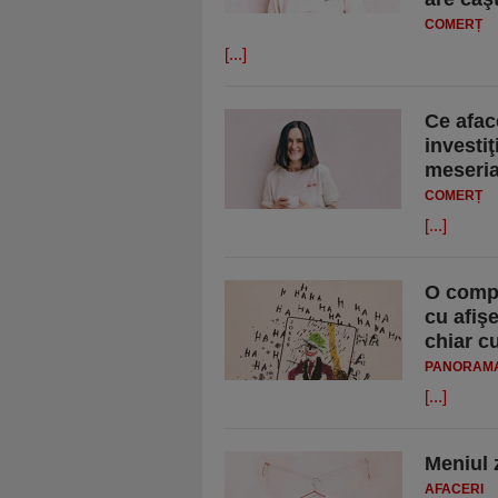
COMERȚ
[...]
Ce afac
investiţ
meseria
COMERȚ
[...]
O compa
cu afişe
chiar cu
PANORAM
[...]
Meniul z
AFACERI