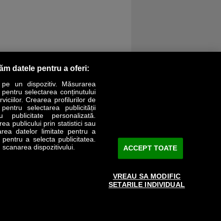
răm datele pentru a oferi:
 pe un dispozitiv. Măsurarea
r pentru selectarea conținutului
iciilor. Crearea profilurilor de
 pentru selectarea publicității
LIFESTYLE
SPECIAL
OPINII
u publicitate personalizată.
a publicului prin statistici sau
area datelor limitate pentru a
Revista Business Magazin
e pentru a selecta publicitatea.
 scanarea dispozitivului.
ACCEPT TOATE
Abonează-te şi primeşte revista acasă
saptămânal
VREAU SA MODIFIC
Discount:
15%
SETARILE INDIVIDUAL
Arhivă revistă
ABONARE