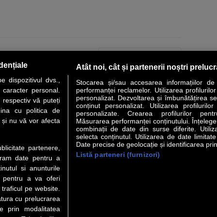
PAGINA URMĂTOARE »
dențiale
Atât noi, cât și partenerii noștri preluc
 dispozitivul dvs.,
Stocarea și/sau accesarea informațiilor de
u caracter personal.
performanței reclamelor. Utilizarea profilurilo
personalizat. Dezvoltarea și îmbunătățirea serv
 respectiv vă puteți
conținut personalizat. Utilizarea profilurilor
VER STORY
LIDERI
ANALIZE
HI-TECH
MEET THE CEO
ina cu politica de
personalizate. Crearea profilurilor pentr
i și nu vă vor afecta
Măsurarea performanței conținutului. Înțelegere
combinații de date din surse diferite. Utiliz
uri utile
Servicii
selecta conținutul. Utilizarea de date limitat
Date precise de geolocație și identificarea prin
ublicitate partenere,
Listă parteneri (furnizori)
Financiar
Politica de confidentialitate
Newsletter
ucram date pentru a
 Noi
Termeni si conditii
RSS
nutul si anunturile
t Redactie
About cookies
., pentru a va oferi
t Marketing
 traficul pe website.
atura cu prelucrarea
 Vanzari
te prin modalitatea
ente print