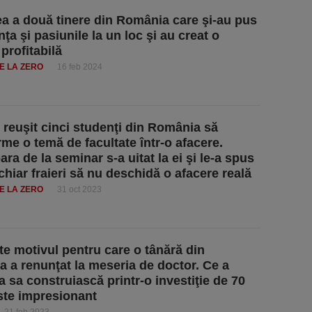
a a două tinere din România care şi-au pus
ţa şi pasiunile la un loc şi au creat o
profitabilă
E LA ZERO
16 feb 2024
reuşit cinci studenţi din România să
rme o temă de facultate într-o afacere.
ra de la seminar s-a uitat la ei şi le-a spus
 chiar fraieri să nu deschidă o afacere reală
E LA ZERO
31 oct 2023
te motivul pentru care o tânără din
 a renunţat la meseria de doctor. Ce a
a sa construiască printr-o investiţie de 70
este impresionant