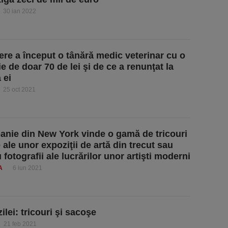
30 ian 2022
ere a început o tânără medic veterinar cu o
ie de doar 70 de lei şi de ce a renunţat la
 ei
25 oct 2021
nie din New York vinde o gamă de tricouri
 ale unor expoziţii de artă din trecut sau
 fotografii ale lucrărilor unor artişti moderni
A
6 iun 2021
ilei: tricouri şi sacoşe
21 feb 2021