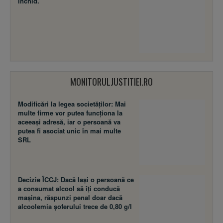
închid.
MONITORULJUSTITIEI.RO
Modificări la legea societăţilor: Mai
multe firme vor putea funcţiona la
aceeaşi adresă, iar o persoană va
putea fi asociat unic în mai multe
SRL
Decizie ÎCCJ: Dacă laşi o persoană ce
a consumat alcool să îţi conducă
maşina, răspunzi penal doar dacă
alcoolemia şoferului trece de 0,80 g/l