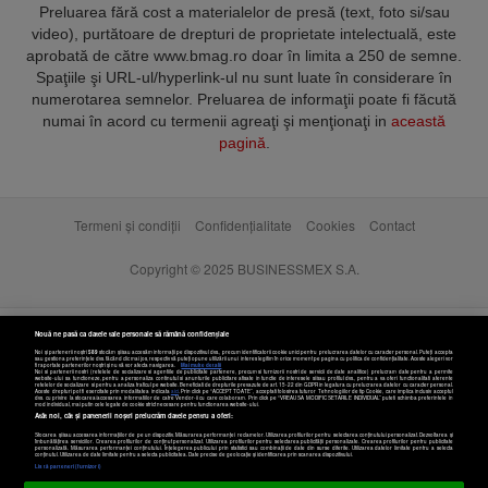
Preluarea fără cost a materialelor de presă (text, foto si/sau
video), purtătoare de drepturi de proprietate intelectuală, este
aprobată de către www.bmag.ro doar în limita a 250 de semne.
Spaţiile şi URL-ul/hyperlink-ul nu sunt luate în considerare în
numerotarea semnelor. Preluarea de informaţii poate fi făcută
numai în acord cu termenii agreaţi şi menţionaţi in
această
pagină
.
Termeni și condiții
Confidențialitate
Cookies
Contact
Copyright © 2025 BUSINESSMEX S.A.
Nouă ne pasă ca datele tale personale să rămână confidențiale
Noi și partenerii noștri
589
stocăm și/sau accesăm informații pe dispozitivul dvs., precum identificatorii cookie unici pentru prelucrarea datelor cu caracter personal. Puteți accepta
sau gestiona preferințele dvs. făcând clic mai jos, respectiv vă puteți opune utilizării unui interes legitim în orice moment pe pagina cu politica de confidențialitate. Aceste alegeri vor
fi raportate partenerilor noștri și nu vă vor afecta navigarea.
Mai multe detalii
Noi si partenerii nostri (retelele de socializare si agentiile de publicitate partenere, precum si furnizorii nostri de servicii de date analitice) prelucram date pentru a permite
website-ului sa functioneze, pentru a personaliza continutul si anunturile publicitare afisate in functie de interesele si/sau profilul dvs., pentru a va oferi functionalitati aferente
retelelor de socializare si pentru a analiza traficul pe website. Beneficiati de drepturile prevazute de art. 15-22 din GDPR in legatura cu prelucrarea datelor cu caracter personal.
Aceste drepturi pot fi exercitate prin modalitatea indicata
aici
. Prin click pe “ACCEPT TOATE”, acceptati folosirea tuturor Tehnologiilor de tip Cookie, care implica inclusiv acceptul
dvs. cu privire la stocarea/accesarea informatiilor de catre Vendor-ii cu care colaboram. Prin click pe “VREAU SA MODIFIC SETARILE INDIVIDUAL” puteti schimba preferintele in
mod individual, mai putin cele legate de cookie strict necesare pentru functionarea website-ului.
Atât noi, cât și partenerii noștri prelucrăm datele pentru a oferi:
Stocarea și/sau accesarea informațiilor de pe un dispozitiv. Măsurarea performanței reclamelor. Utilizarea profilurilor pentru selectarea conținutului personalizat. Dezvoltarea și
îmbunătățirea serviciilor. Crearea profilurilor de conținut personalizat. Utilizarea profilurilor pentru selectarea publicității personalizate. Crearea profilurilor pentru publicitate
personalizată. Măsurarea performanței conținutului. Înțelegerea publicului prin statistici sau combinații de date din surse diferite. Utilizarea datelor limitate pentru a selecta
Setări cookies
conținutul. Utilizarea de date limitate pentru a selecta publicitatea. Date precise de geolocație și identificarea prin scanarea dispozitivului.
Listă parteneri (furnizori)