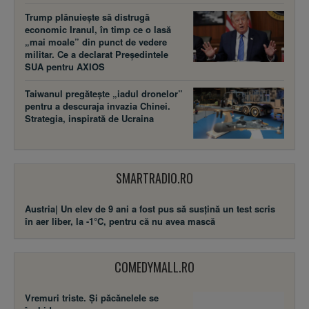
Trump plănuiește să distrugă
economic Iranul, în timp ce o lasă
„mai moale” din punct de vedere
militar. Ce a declarat Președintele
SUA pentru AXIOS
Taiwanul pregătește „iadul dronelor”
pentru a descuraja invazia Chinei.
Strategia, inspirată de Ucraina
SMARTRADIO.RO
Austria| Un elev de 9 ani a fost pus să susţină un test scris
în aer liber, la -1°C, pentru că nu avea mască
COMEDYMALL.RO
Vremuri triste. Şi păcănelele se