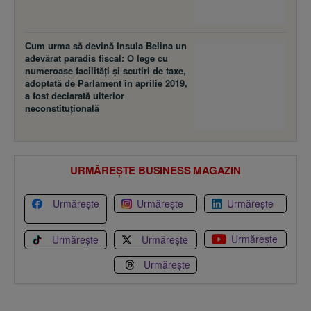
Cum urma să devină Insula Belina un
adevărat paradis fiscal: O lege cu
numeroase facilităţi şi scutiri de taxe,
adoptată de Parlament în aprilie 2019,
a fost declarată ulterior
neconstituţională
URMĂREȘTE BUSINESS MAGAZIN
Urmărește
Urmărește
Urmărește
Urmărește
Urmărește
Urmărește
Urmărește