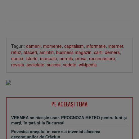
Taguri:
oameni
,
momente
,
capitalism
,
informatie
,
internet
,
refuz
,
afaceri
,
amintiri
,
business magazin
,
carti
,
demers
,
epoca
,
istorie
,
manuale
,
permis
,
presa
,
recunoastere
,
revista
,
societate
,
succes
,
vedete
,
wikipedia
PE ACEEAŞI TEMA
VREMEA se răceşte uşor. PROGNOZA METEO pentru luni şi
marţi, în ţară şi la Bucureşti
Povestea oraşului în care s-a inventat afacerea
decoraţiunilor de Crăciun