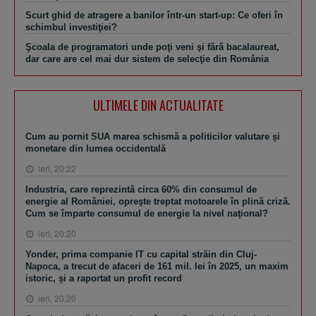
Scurt ghid de atragere a banilor într-un start-up: Ce oferi în
schimbul investiţiei?
Şcoala de programatori unde poţi veni şi fără bacalaureat,
dar care are cel mai dur sistem de selecţie din România
ULTIMELE DIN ACTUALITATE
Cum au pornit SUA marea schismă a politicilor valutare şi
monetare din lumea occidentală
ieri, 20:22
Industria, care reprezintă circa 60% din consumul de
energie al României, opreşte treptat motoarele în plină criză.
Cum se împarte consumul de energie la nivel naţional?
ieri, 20:20
Yonder, prima companie IT cu capital străin din Cluj-
Napoca, a trecut de afaceri de 161 mil. lei în 2025, un maxim
istoric, şi a raportat un profit record
ieri, 20:20