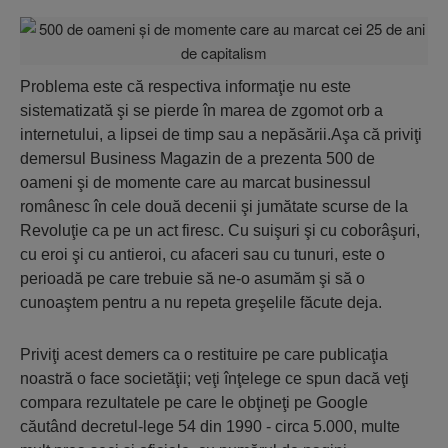
Problema este că respectiva informaţie nu este
sistematizată şi se pierde în marea de zgomot orb a
internetului, a lipsei de timp sau a nepăsării.Aşa că priviţi
demersul Business Magazin de a prezenta 500 de
oameni şi de momente care au marcat businessul
românesc în cele două decenii şi jumătate scurse de la
Revoluţie ca pe un act firesc. Cu suişuri şi cu coborâşuri,
cu eroi şi cu antieroi, cu afaceri sau cu tunuri, este o
perioadă pe care trebuie să ne-o asumăm şi să o
cunoaştem pentru a nu repeta greşelile făcute deja.
Priviţi acest demers ca o restituire pe care publicaţia
noastră o face societăţii; veţi înţelege ce spun dacă veţi
compara rezultatele pe care le obţineţi pe Google
căutând decretul-lege 54 din 1990 - circa 5.000, multe