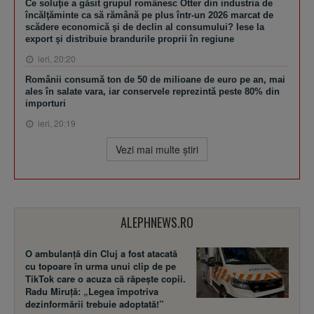
Ce soluţie a găsit grupul românesc Otter din industria de
încălţăminte ca să rămână pe plus într-un 2026 marcat de
scădere economică şi de declin al consumului? Iese la
export şi distribuie brandurile proprii în regiune
ieri, 20:20
Românii consumă ton de 50 de milioane de euro pe an, mai
ales în salate vara, iar conservele reprezintă peste 80% din
importuri
ieri, 20:19
Vezi mai multe ştiri
ALEPHNEWS.RO
O ambulanță din Cluj a fost atacată
cu topoare în urma unui clip de pe
TikTok care o acuza că răpește copii.
Radu Miruță: „Legea împotriva
dezinformării trebuie adoptată!”