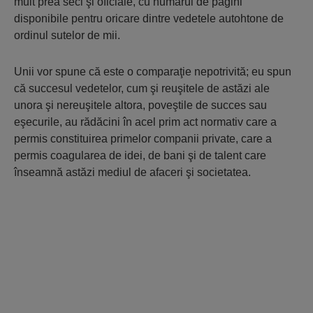
mult prea seci şi oficiale, cu numărul de pagini
disponibile pentru oricare dintre vedetele autohtone de
ordinul sutelor de mii.
Unii vor spune că este o comparaţie nepotrivită; eu spun
că succesul vedetelor, cum şi reuşitele de astăzi ale
unora şi nereuşitele altora, poveştile de succes sau
eşecurile, au rădăcini în acel prim act normativ care a
permis constituirea primelor companii private, care a
permis coagularea de idei, de bani şi de talent care
înseamnă astăzi mediul de afaceri şi societatea.