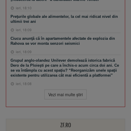
ieri, 18:10
Preţurile globale ale alimentelor, la cel mai ridicat nivel din
ultimii trei ani
ieri, 18:09
Ciucu anunţă că în apartamentele afectate de explozia din
Rahova se vor monta senzori seismici
ieri, 18:09
Grupul anglo-olandez Unilever demolează istorica fabrică
Dero de la Ploieşti pe care a închis-o acum circa doi ani. Ce
se va întâmpla cu acest spaţiu? “Reorganizăm unele spaţii
existente pentru utilizarea cât mai eficientă a platformei”
ieri, 18:08
Vezi mai multe ştiri
ZF.RO