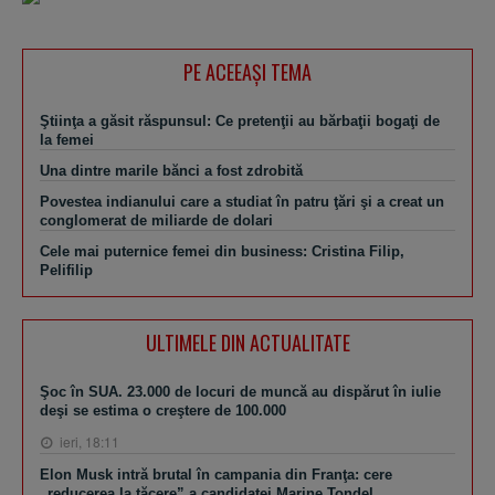
PE ACEEAŞI TEMA
Ştiinţa a găsit răspunsul: Ce pretenţii au bărbaţii bogaţi de
la femei
Una dintre marile bănci a fost zdrobită
Povestea indianului care a studiat în patru ţări şi a creat un
conglomerat de miliarde de dolari
Cele mai puternice femei din business: Cristina Filip,
Pelifilip
ULTIMELE DIN ACTUALITATE
Şoc în SUA. 23.000 de locuri de muncă au dispărut în iulie
deşi se estima o creştere de 100.000
ieri, 18:11
Elon Musk intră brutal în campania din Franţa: cere
„reducerea la tăcere” a candidatei Marine Tondel