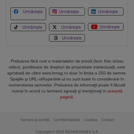
Urmărește
Urmărește
Urmărește
Urmărește
Urmărește
Urmărește
Urmărește
Preluarea fără cost a materialelor de presă (text, foto si/sau
video), purtătoare de drepturi de proprietate intelectuală, este
aprobată de către www.bmag.ro doar în limita a 250 de semne.
Spaţiile şi URL-ul/hyperlink-ul nu sunt luate în considerare în
numerotarea semnelor. Preluarea de informaţii poate fi făcută
numai în acord cu termenii agreaţi şi menţionaţi in
această
pagină
.
Termeni și condiții
Confidențialitate
Cookies
Contact
Copyright © 2025 BUSINESSMEX S.A.