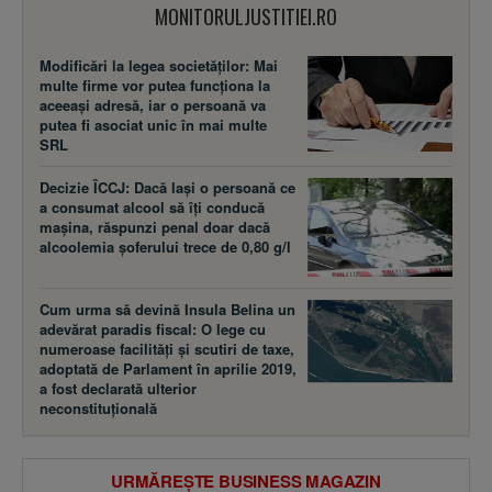
MONITORULJUSTITIEI.RO
Modificări la legea societăţilor: Mai
multe firme vor putea funcţiona la
aceeaşi adresă, iar o persoană va
putea fi asociat unic în mai multe
SRL
Decizie ÎCCJ: Dacă laşi o persoană ce
a consumat alcool să îţi conducă
maşina, răspunzi penal doar dacă
alcoolemia şoferului trece de 0,80 g/l
Cum urma să devină Insula Belina un
adevărat paradis fiscal: O lege cu
numeroase facilităţi şi scutiri de taxe,
adoptată de Parlament în aprilie 2019,
a fost declarată ulterior
neconstituţională
URMĂREȘTE BUSINESS MAGAZIN