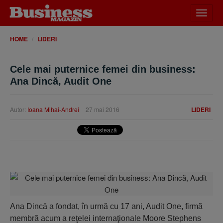
Desch
meniu
HOME
LIDERI
Cele mai puternice femei din business:
Ana Dincă, Audit One
Autor:
Ioana Mihai-Andrei
27 mai 2016
LIDERI
Ana Dincă a fondat, în urmă cu 17 ani, Audit One, firmă
membră acum a reţelei internaţionale Moore Stephens