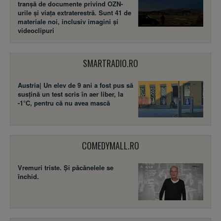
tranșă de documente privind OZN-
urile și viața extraterestră. Sunt 41 de
materiale noi, inclusiv imagini și
videoclipuri
SMARTRADIO.RO
Austria| Un elev de 9 ani a fost pus să
susţină un test scris în aer liber, la
-1°C, pentru că nu avea mască
COMEDYMALL.RO
Vremuri triste. Şi păcănelele se
închid.