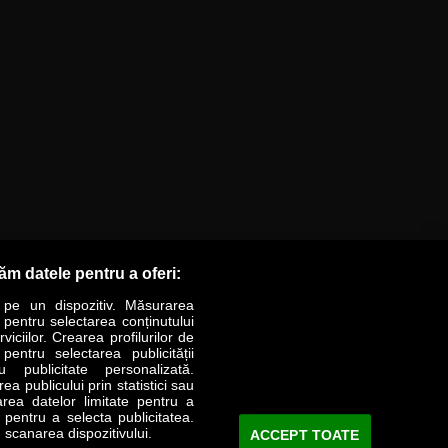
răm datele pentru a oferi:
 pe un dispozitiv. Măsurarea
r pentru selectarea conținutului
iciilor. Crearea profilurilor de
 pentru selectarea publicității
LIFESTYLE
SPECIAL
OPINII
u publicitate personalizată.
a publicului prin statistici sau
area datelor limitate pentru a
Revista Business Magazin
e pentru a selecta publicitatea.
 scanarea dispozitivului.
ACCEPT TOATE