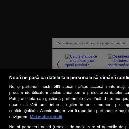
Ce preferă, pe ce cheltuiesc şi ce speră românii?
Nouă ne pasă ca datele tale personale să rămână confi
Noi și partenerii noștri
589
stocăm și/sau accesăm informații pe
citeşte toată ştirea
precum identificatorii cookie unici pentru prelucrarea datelor c
Puteți accepta sau gestiona preferințele dvs. făcând clic mai jos,
PRIMA PAGINĂ
ACTUALITATE
CO
opune utilizării unui interes legitim în orice moment pe pag
confidențialitate. Aceste alegeri vor fi raportate partenerilor noștr
navigarea.
Mai multe detalii
Social
Link-
Noi si partenerii nostri (retelele de socializare si agentiile de p