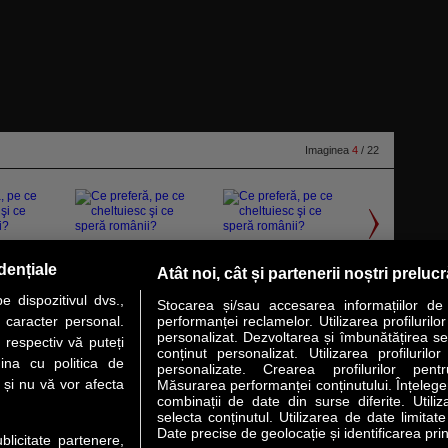
Imaginea
4
/ 22
dențiale
Atât noi, cât și partenerii noștri preluc
 dispozitivul dvs.,
Stocarea și/sau accesarea informațiilor de
u caracter personal.
performanței reclamelor. Utilizarea profilurilo
personalizat. Dezvoltarea și îmbunătățirea serv
 respectiv vă puteți
conținut personalizat. Utilizarea profilurilor
VER STORY
LIDERI
ANALIZE
HI-TECH
MEET THE CEO
ina cu politica de
personalizate. Crearea profilurilor pentr
i și nu vă vor afecta
Măsurarea performanței conținutului. Înțelegere
combinații de date din surse diferite. Utiliz
uri utile
Servicii
selecta conținutul. Utilizarea de date limitat
Date precise de geolocație și identificarea prin
ublicitate partenere,