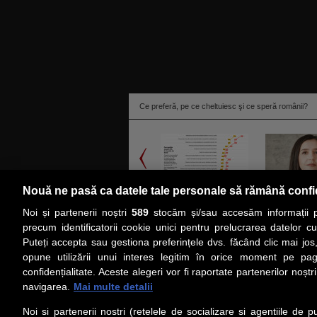
Ce preferă, pe ce cheltuiesc şi ce speră românii?
Nouă ne pasă ca datele tale personale să rămână confi
Noi și partenerii noștri
589
stocăm și/sau accesăm informații pe
citeşte toată ştirea
precum identificatorii cookie unici pentru prelucrarea datelor c
Puteți accepta sau gestiona preferințele dvs. făcând clic mai jos,
PRIMA PAGINĂ
ACTUALITATE
CO
opune utilizării unui interes legitim în orice moment pe pag
confidențialitate. Aceste alegeri vor fi raportate partenerilor noștr
navigarea.
Mai multe detalii
Social
Link-
Noi si partenerii nostri (retelele de socializare si agentiile de p