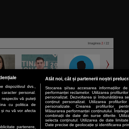
Imaginea
2
/ 22
dențiale
Atât noi, cât și partenerii noștri preluc
 dispozitivul dvs.,
Stocarea și/sau accesarea informațiilor de
u caracter personal.
performanței reclamelor. Utilizarea profilurilo
personalizat. Dezvoltarea și îmbunătățirea serv
 respectiv vă puteți
conținut personalizat. Utilizarea profilurilor
VER STORY
LIDERI
ANALIZE
HI-TECH
MEET THE CEO
ina cu politica de
personalizate. Crearea profilurilor pentr
i și nu vă vor afecta
Măsurarea performanței conținutului. Înțelegere
combinații de date din surse diferite. Utiliz
uri utile
Servicii
selecta conținutul. Utilizarea de date limitat
Date precise de geolocație și identificarea prin
ublicitate partenere,