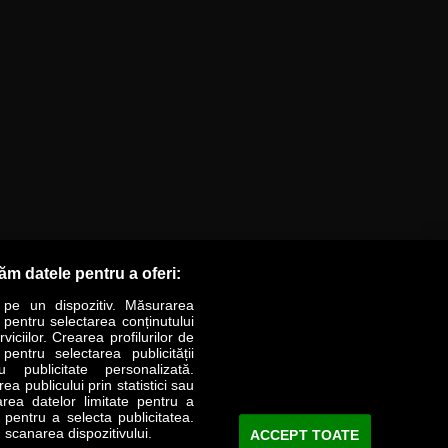
răm datele pentru a oferi:
 pe un dispozitiv. Măsurarea
r pentru selectarea conținutului
iciilor. Crearea profilurilor de
 pentru selectarea publicității
LIFESTYLE
SPECIAL
OPINII
u publicitate personalizată.
a publicului prin statistici sau
area datelor limitate pentru a
Revista Business Magazin
e pentru a selecta publicitatea.
 scanarea dispozitivului.
ACCEPT TOATE