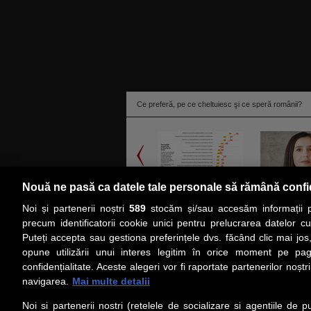
Ce preferă, pe ce cheltuiesc şi ce speră românii?
Nouă ne pasă ca datele tale personale să rămână confi
Noi și partenerii noștri
589
stocăm și/sau accesăm informații pe
citeşte toată ştirea
precum identificatorii cookie unici pentru prelucrarea datelor c
Puteți accepta sau gestiona preferințele dvs. făcând clic mai jos,
PRIMA PAGINĂ
ACTUALITATE
CO
opune utilizării unui interes legitim în orice moment pe pag
confidențialitate. Aceste alegeri vor fi raportate partenerilor noștr
navigarea.
Mai multe detalii
Social
Link-
Noi si partenerii nostri (retelele de socializare si agentiile de p