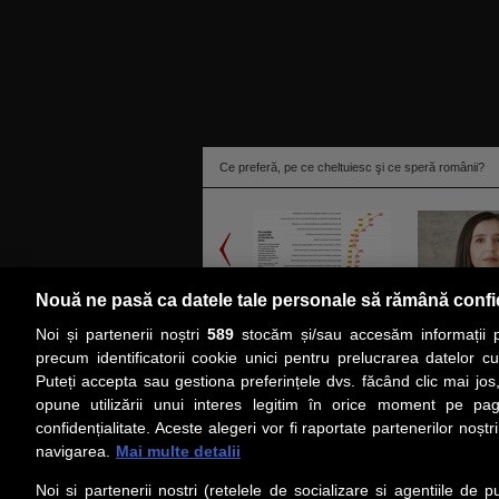
Ce preferă, pe ce cheltuiesc şi ce speră românii?
Nouă ne pasă ca datele tale personale să rămână confi
Noi și partenerii noștri
589
stocăm și/sau accesăm informații pe
citeşte toată ştirea
precum identificatorii cookie unici pentru prelucrarea datelor c
Puteți accepta sau gestiona preferințele dvs. făcând clic mai jos,
PRIMA PAGINĂ
ACTUALITATE
CO
opune utilizării unui interes legitim în orice moment pe pag
confidențialitate. Aceste alegeri vor fi raportate partenerilor noștr
navigarea.
Mai multe detalii
Social
Link-
Noi si partenerii nostri (retelele de socializare si agentiile de p