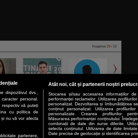
Imaginea
19
/ 22
dențiale
Atât noi, cât și partenerii noștri preluc
 dispozitivul dvs.,
Stocarea și/sau accesarea informațiilor de
u caracter personal.
performanței reclamelor. Utilizarea profilurilo
personalizat. Dezvoltarea și îmbunătățirea serv
 respectiv vă puteți
conținut personalizat. Utilizarea profilurilor
VER STORY
LIDERI
ANALIZE
HI-TECH
MEET THE CEO
ina cu politica de
personalizate. Crearea profilurilor pentr
i și nu vă vor afecta
Măsurarea performanței conținutului. Înțelegere
combinații de date din surse diferite. Utiliz
uri utile
Servicii
selecta conținutul. Utilizarea de date limitat
Date precise de geolocație și identificarea prin
ublicitate partenere,