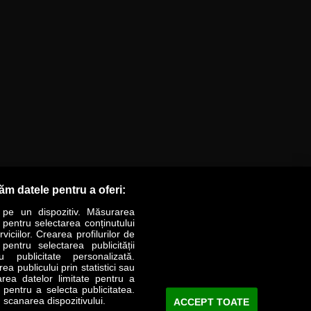
răm datele pentru a oferi:
 pe un dispozitiv. Măsurarea
r pentru selectarea conținutului
iciilor. Crearea profilurilor de
 pentru selectarea publicității
LIFESTYLE
SPECIAL
OPINII
u publicitate personalizată.
a publicului prin statistici sau
area datelor limitate pentru a
Revista Business Magazin
e pentru a selecta publicitatea.
 scanarea dispozitivului.
ACCEPT TOATE