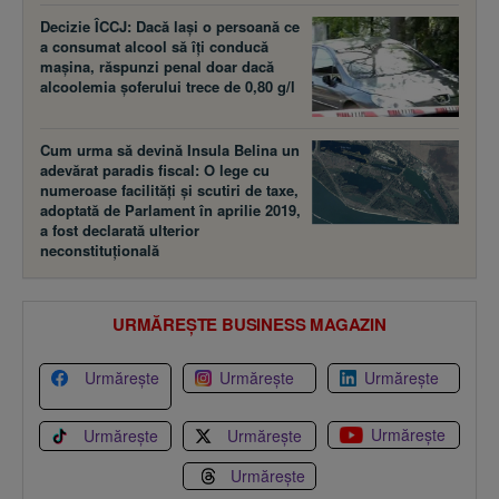
Decizie ÎCCJ: Dacă laşi o persoană ce
a consumat alcool să îţi conducă
maşina, răspunzi penal doar dacă
alcoolemia şoferului trece de 0,80 g/l
Cum urma să devină Insula Belina un
adevărat paradis fiscal: O lege cu
numeroase facilităţi şi scutiri de taxe,
adoptată de Parlament în aprilie 2019,
a fost declarată ulterior
neconstituţională
URMĂREȘTE BUSINESS MAGAZIN
Urmărește
Urmărește
Urmărește
Urmărește
Urmărește
Urmărește
Urmărește