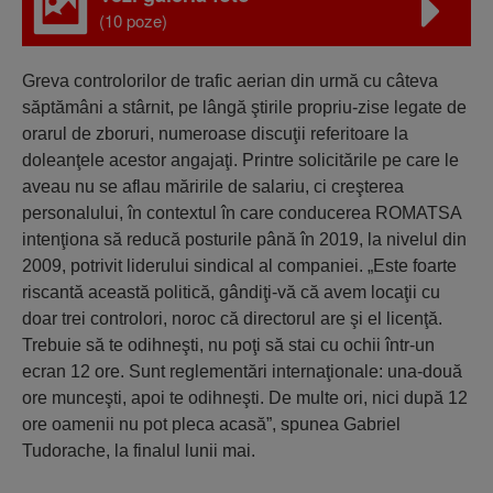
(10 poze)
Greva controlorilor de trafic aerian din urmă cu câteva
săptămâni a stârnit, pe lângă ştirile propriu-zise legate de
orarul de zboruri, numeroase discuţii referitoare la
doleanţele acestor angajaţi. Printre solicitările pe care le
aveau nu se aflau măririle de salariu, ci creşterea
personalului, în contextul în care conducerea ROMATSA
intenţiona să reducă posturile până în 2019, la nivelul din
2009, potrivit liderului sindical al companiei. „Este foarte
riscantă această politică, gândiţi-vă că avem locaţii cu
doar trei controlori, noroc că directorul are şi el licenţă.
Trebuie să te odihneşti, nu poţi să stai cu ochii într-un
ecran 12 ore. Sunt reglementări internaţionale: una-două
ore munceşti, apoi te odihneşti. De multe ori, nici după 12
ore oamenii nu pot pleca acasă”, spunea Gabriel
Tudorache, la finalul lunii mai.