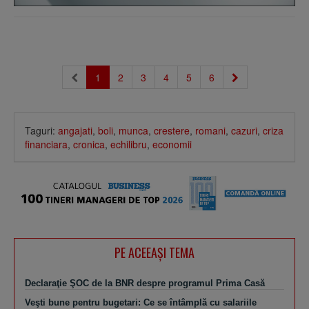
1
2
3
4
5
6
Taguri:
angajati
,
boli
,
munca
,
crestere
,
romani
,
cazuri
,
criza
financiara
,
cronica
,
echilibru
,
economii
PE ACEEAŞI TEMA
Declaraţie ŞOC de la BNR despre programul Prima Casă
Veşti bune pentru bugetari: Ce se întâmplă cu salariile