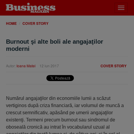
Desch
meniu
HOME
COVER STORY
Burnout şi alte boli ale angajaţilor
moderni
Autor:
Ioana Matei
12 iun 2017
COVER STORY
Numărul angajaţilor din economiile lumii a scăzut
vertiginos după criza financiară, iar volumul de muncă a
crescut semnificativ, apăsând pe umerii angajaţilor
existenţi. Termeni precum burnout sau sindromul de
oboseală cronică au intrat în vocabularul uzual al