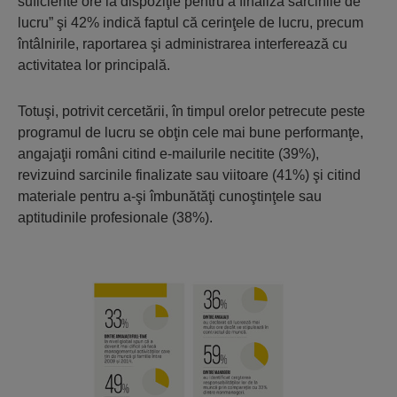
suficiente ore la dispoziţie pentru a finaliza sarcinile de
lucru” şi 42% indică faptul că cerinţele de lucru, precum
întâlnirile, raportarea şi administrarea interferează cu
activitatea lor principală.
Totuşi, potrivit cercetării, în timpul orelor petrecute peste
programul de lucru se obţin cele mai bune performanţe,
angajaţii români citind e-mailurile necitite (39%),
revizuind sarcinile finalizate sau viitoare (41%) şi citind
materiale pentru a-şi îmbunătăţi cunoştinţele sau
aptitudinile profesionale (38%).