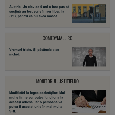
Austria| Un elev de 9 ani a fost pus să
susţină un test scris în aer liber, la
-1°C, pentru că nu avea mască
COMEDYMALL.RO
Vremuri triste. Şi păcănelele se
închid.
MONITORULJUSTITIEI.RO
Modificări la legea societăţilor: Mai
multe firme vor putea funcţiona la
aceeaşi adresă, iar o persoană va
putea fi asociat unic în mai multe
SRL