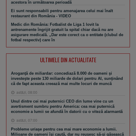
acestora în următoarea perioadă
Ei sunt responsabili pentru amenajarea celui mai înalt
restaurant din România - VIDEO
Medic din România: Fotbalist de Liga 1 lovit la
antrenamente îngrijit gratuit la spital chiar dacă nu are
asigurare medicală. „Dar este corect ca o entitate (clubul de
fotbal respectiv) care în
ULTIMELE DIN ACTUALITATE
Aroganţă de miliardar: concediază 8.000 de oameni şi
investeşte peste 130 miliarde de dolari pentru AI, sunţinând
că de fapt aceasta creează mai multe locuri de muncă
astăzi, 08:00
Unul dintre cei mai puternici CEO din lume vine cu un
avertisment sumbru pentru America: cea mai puternică
economie a lumii se afundă în datorii cu o viteză alarmantă
astăzi, 07:00
Probleme uriaşe pentru cea mai mare economie a lumii.
Milioane de oameni îşi caută, dar nu reuşesc să-şi găsească