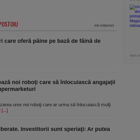
APOSTOIU
toti redactorii
i care oferă pâine pe bază de făină de
vezi c
ază noi roboţi care să înlocuiască angajaţii
supermarketuri
zarea unor noi roboţi care ar urma să înlocuiască mulţi
l
[...]
berate. Investitorii sunt speriaţi: Ar putea