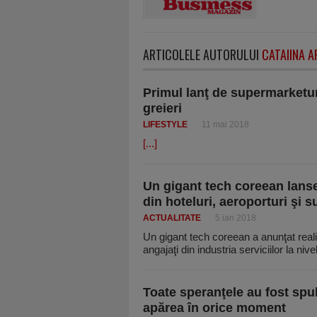
ARTICOLELE AUTORULUI
CATAIINA 
Primul lanţ de supermarketur
greieri
LIFESTYLE
11 mai 2018
[...]
Un gigant tech coreean lanse
din hoteluri, aeroporturi şi 
ACTUALITATE
5 ian 2018
Un gigant tech coreean a anunţat reali
angajaţi din industria serviciilor la nive
​Toate speranţele au fost spul
apărea în orice moment