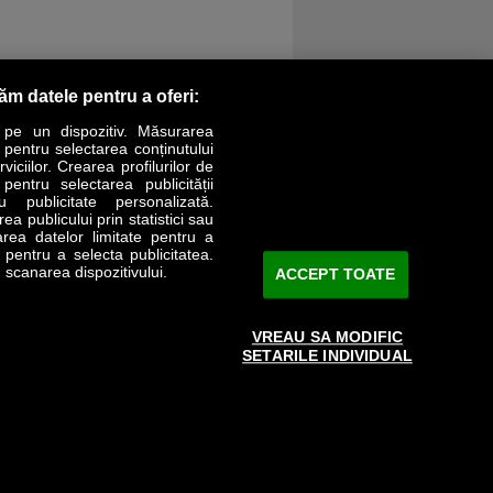
răm datele pentru a oferi:
 pe un dispozitiv. Măsurarea
r pentru selectarea conținutului
iciilor. Crearea profilurilor de
 pentru selectarea publicității
LIFESTYLE
SPECIAL
OPINII
u publicitate personalizată.
a publicului prin statistici sau
area datelor limitate pentru a
Revista Business Magazin
e pentru a selecta publicitatea.
 scanarea dispozitivului.
ACCEPT TOATE
Abonează-te şi primeşte revista acasă
saptămânal
VREAU SA MODIFIC
Discount:
15%
SETARILE INDIVIDUAL
Arhivă revistă
ABONARE