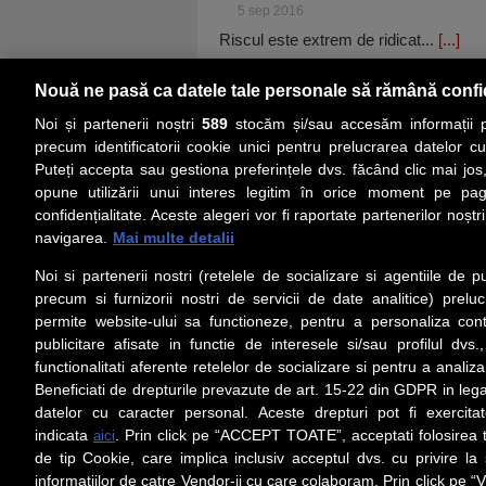
5 sep 2016
Riscul este extrem de ridicat...
[...]
Nouă ne pasă ca datele tale personale să rămână confi
Noi și partenerii noștri
589
stocăm și/sau accesăm informații pe
precum identificatorii cookie unici pentru prelucrarea datelor c
Puteți accepta sau gestiona preferințele dvs. făcând clic mai jos,
PRIMA PAGINĂ
ACTUALITATE
CO
opune utilizării unui interes legitim în orice moment pe pag
confidențialitate. Aceste alegeri vor fi raportate partenerilor noștr
navigarea.
Mai multe detalii
Social
Link-
Noi si partenerii nostri (retelele de socializare si agentiile de p
Z
iarul 
Urmareste-ne pe Facebook
precum si furnizorii nostri de servicii de date analitice) prel
Despre
permite website-ului sa functioneze, pentru a personaliza conti
Contac
publicitare afisate in functie de interesele si/sau profilul dvs
Contac
functionalitati aferente retelelor de socializare si pentru a analiza
Beneficiati de drepturile prevazute de art. 15-22 din GDPR in leg
Contact
datelor cu caracter personal. Aceste drepturi pot fi exercita
Abonam
indicata
. Prin click pe “ACCEPT TOATE”, acceptati folosirea t
aici
Redact
de tip Cookie, care implica inclusiv acceptul dvs. cu privire l
informatiilor de catre Vendor-ii cu care colaboram. Prin click 