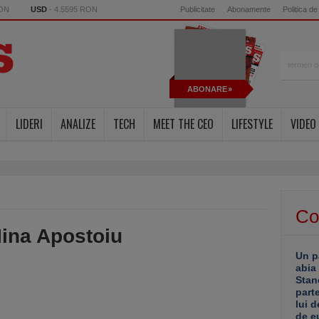
RON
USD
- 4.5595 RON
Publicitate
Abonamente
Politica de
ABONARE
LIDERI
ANALIZE
TECH
MEET THE CEO
LIFESTYLE
VIDEO
Co
Iina Apostoiu
Un p
abia
Stan
part
lui d
de e