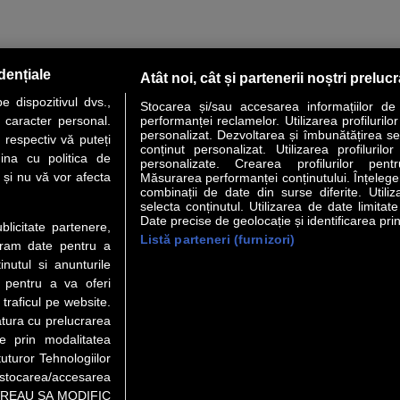
dențiale
Atât noi, cât și partenerii noștri preluc
 dispozitivul dvs.,
Stocarea și/sau accesarea informațiilor de
u caracter personal.
performanței reclamelor. Utilizarea profilurilo
personalizat. Dezvoltarea și îmbunătățirea serv
 respectiv vă puteți
conținut personalizat. Utilizarea profilurilor
VER STORY
LIDERI
ANALIZE
HI-TECH
MEET THE CEO
ina cu politica de
personalizate. Crearea profilurilor pentr
i și nu vă vor afecta
Măsurarea performanței conținutului. Înțelegere
combinații de date din surse diferite. Utiliz
uri utile
Servicii
selecta conținutul. Utilizarea de date limitat
Date precise de geolocație și identificarea prin
ublicitate partenere,
Listă parteneri (furnizori)
Financiar
Politica de confidentialitate
Newsletter
ucram date pentru a
 Noi
Termeni si conditii
RSS
nutul si anunturile
t Redactie
About cookies
., pentru a va oferi
t Marketing
 traficul pe website.
atura cu prelucrarea
 Vanzari
te prin modalitatea
ente print
uturor Tehnologiilor
orii BM
a stocarea/accesarea
pe “VREAU SA MODIFIC