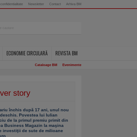
 confidentialitate
Newsletter
Contact
Arhiva BM
ECONOMIE CIRCULARĂ
REVISTA BM
Cataloage BM
Evenimente
ver story
ariu închis după 17 ani, unul nou
 deschis. Povestea lui Iulian
ciu de la primul premiu primit din
ea Business Magazin la maşina
e investiţii de sute de milioane
uro