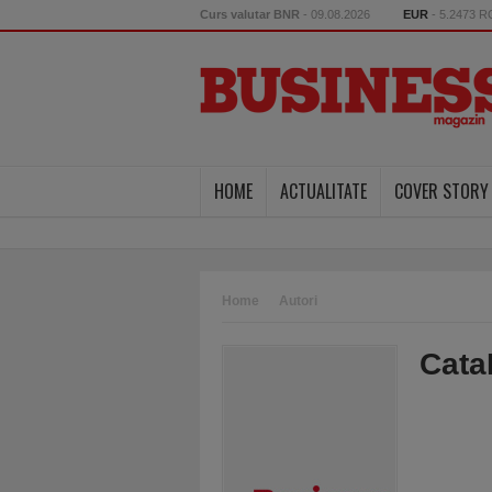
Curs valutar BNR
- 09.08.2026
EUR
- 5.2473 
HOME
ACTUALITATE
COVER STORY
Home
Autori
Cata