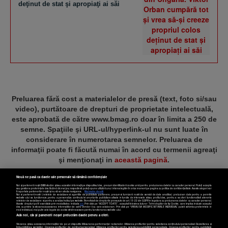
deţinut de stat şi apropiaţi ai săi
Preluarea fără cost a materialelor de presă (text, foto si/sau
video), purtătoare de drepturi de proprietate intelectuală,
este aprobată de către www.bmag.ro doar în limita a 250 de
semne. Spaţiile şi URL-ul/hyperlink-ul nu sunt luate în
considerare în numerotarea semnelor. Preluarea de
informaţii poate fi făcută numai în acord cu termenii agreaţi
şi menţionaţi in
această pagină
.
Nouă ne pasă ca datele tale personale să rămână confidențiale
Noi și partenerii noștri
589
stocăm și/sau accesăm informații pe dispozitivul dvs., precum identificatorii cookie unici pentru prelucrarea datelor cu caracter personal. Puteți accepta
sau gestiona preferințele dvs. făcând clic mai jos, respectiv vă puteți opune utilizării unui interes legitim în orice moment pe pagina cu politica de confidențialitate. Aceste alegeri vor
fi raportate partenerilor noștri și nu vă vor afecta navigarea.
Mai multe detalii
Noi si partenerii nostri (retelele de socializare si agentiile de publicitate partenere, precum si furnizorii nostri de servicii de date analitice) prelucram date pentru a permite
Termeni și condiții
Confidențialitate
Cookies
Contact
website-ului sa functioneze, pentru a personaliza continutul si anunturile publicitare afisate in functie de interesele si/sau profilul dvs., pentru a va oferi functionalitati aferente
retelelor de socializare si pentru a analiza traficul pe website. Beneficiati de drepturile prevazute de art. 15-22 din GDPR in legatura cu prelucrarea datelor cu caracter personal.
Aceste drepturi pot fi exercitate prin modalitatea indicata
aici
. Prin click pe “ACCEPT TOATE”, acceptati folosirea tuturor Tehnologiilor de tip Cookie, care implica inclusiv acceptul
dvs. cu privire la stocarea/accesarea informatiilor de catre Vendor-ii cu care colaboram. Prin click pe “VREAU SA MODIFIC SETARILE INDIVIDUAL” puteti schimba preferintele in
mod individual, mai putin cele legate de cookie strict necesare pentru functionarea website-ului.
Atât noi, cât și partenerii noștri prelucrăm datele pentru a oferi:
Copyright © 2025 BUSINESSMEX S.A.
Stocarea și/sau accesarea informațiilor de pe un dispozitiv. Măsurarea performanței reclamelor. Utilizarea profilurilor pentru selectarea conținutului personalizat. Dezvoltarea și
îmbunătățirea serviciilor. Crearea profilurilor de conținut personalizat. Utilizarea profilurilor pentru selectarea publicității personalizate. Crearea profilurilor pentru publicitate