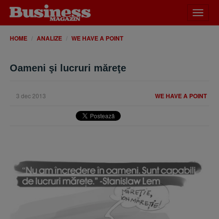
Desch
meniu
HOME
ANALIZE
WE HAVE A POINT
Oameni şi lucruri măreţe
3 dec 2013
WE HAVE A POINT