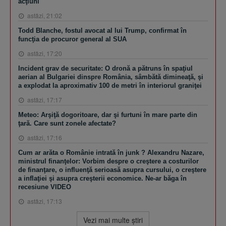
acţiuni
astăzi, 21:02
Todd Blanche, fostul avocat al lui Trump, confirmat în
funcţia de procuror general al SUA
astăzi, 17:20
Incident grav de securitate: O dronă a pătruns în spaţiul
aerian al Bulgariei dinspre România, sâmbătă dimineaţă, şi
a explodat la aproximativ 100 de metri în interiorul graniţei
astăzi, 17:17
Meteo: Arşiţă dogoritoare, dar şi furtuni în mare parte din
ţară. Care sunt zonele afectate?
astăzi, 17:16
Cum ar arăta o Românie intrată în junk ? Alexandru Nazare,
ministrul finanţelor: Vorbim despre o creştere a costurilor
de finanţare, o influenţă serioasă asupra cursului, o creştere
a inflaţiei şi asupra creşterii economice. Ne-ar băga în
recesiune VIDEO
astăzi, 17:13
Vezi mai multe ştiri