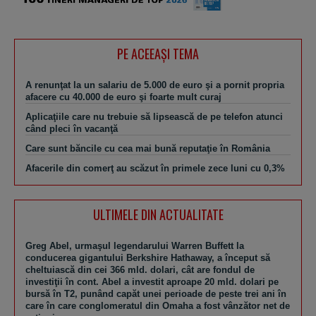
PE ACEEAŞI TEMA
A renunţat la un salariu de 5.000 de euro şi a pornit propria
afacere cu 40.000 de euro şi foarte mult curaj
Aplicaţiile care nu trebuie să lipsească de pe telefon atunci
când pleci în vacanţă
Care sunt băncile cu cea mai bună reputaţie în România
Afacerile din comerţ au scăzut în primele zece luni cu 0,3%
ULTIMELE DIN ACTUALITATE
Greg Abel, urmaşul legendarului Warren Buffett la
conducerea gigantului Berkshire Hathaway, a început să
cheltuiască din cei 366 mld. dolari, cât are fondul de
investiţii în cont. Abel a investit aproape 20 mld. dolari pe
bursă în T2, punând capăt unei perioade de peste trei ani în
care în care conglomeratul din Omaha a fost vânzător net de