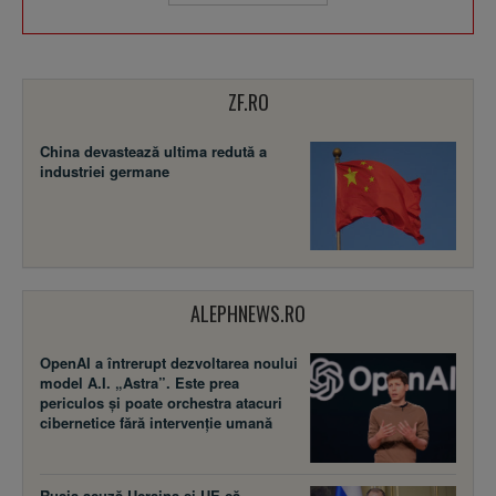
ZF.RO
China devastează ultima redută a
industriei germane
ALEPHNEWS.RO
OpenAI a întrerupt dezvoltarea noului
model A.I. „Astra”. Este prea
periculos și poate orchestra atacuri
cibernetice fără intervenție umană
Rusia acuză Ucraina şi UE că