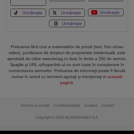
Urmărește
Urmărește
Urmărește
Urmărește
Preluarea fără cost a materialelor de presă (text, foto si/sau
video), purtătoare de drepturi de proprietate intelectuală, este
aprobată de către www.bmag.ro doar în limita a 250 de semne.
Spaţiile şi URL-ul/hyperlink-ul nu sunt luate în considerare în
numerotarea semnelor. Preluarea de informaţii poate fi făcută
numai în acord cu termenii agreaţi şi menţionaţi in
această
pagină
.
Termeni și condiții
Confidențialitate
Cookies
Contact
Copyright © 2025 BUSINESSMEX S.A.