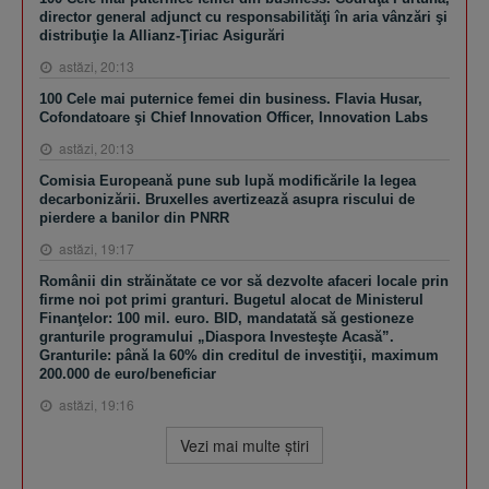
director general adjunct cu responsabilităţi în aria vânzări şi
distribuţie la Allianz-Ţiriac Asigurări
astăzi, 20:13
100 Cele mai puternice femei din business. Flavia Husar,
Cofondatoare şi Chief Innovation Officer, Innovation Labs
astăzi, 20:13
Comisia Europeană pune sub lupă modificările la legea
decarbonizării. Bruxelles avertizează asupra riscului de
pierdere a banilor din PNRR
astăzi, 19:17
Românii din străinătate ce vor să dezvolte afaceri locale prin
firme noi pot primi granturi. Bugetul alocat de Ministerul
Finanţelor: 100 mil. euro. BID, mandatată să gestioneze
granturile programului „Diaspora Investeşte Acasă”.
Granturile: până la 60% din creditul de investiţii, maximum
200.000 de euro/beneficiar
astăzi, 19:16
Vezi mai multe ştiri