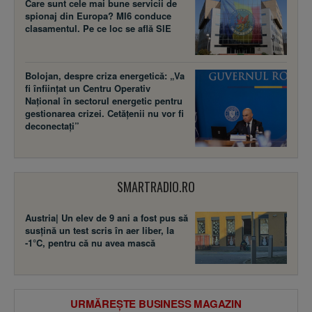
Care sunt cele mai bune servicii de
spionaj din Europa? MI6 conduce
clasamentul. Pe ce loc se află SIE
Bolojan, despre criza energetică: „Va
fi înființat un Centru Operativ
Național în sectorul energetic pentru
gestionarea crizei. Cetățenii nu vor fi
deconectați”
SMARTRADIO.RO
Austria| Un elev de 9 ani a fost pus să
susţină un test scris în aer liber, la
-1°C, pentru că nu avea mască
URMĂREȘTE BUSINESS MAGAZIN