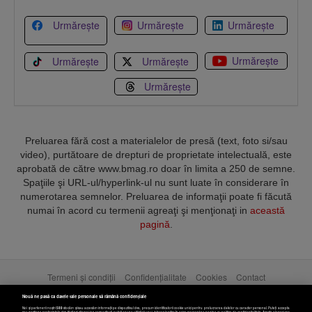
Urmărește
Urmărește
Urmărește
Urmărește
Urmărește
Urmărește
Urmărește
Preluarea fără cost a materialelor de presă (text, foto si/sau
video), purtătoare de drepturi de proprietate intelectuală, este
aprobată de către www.bmag.ro doar în limita a 250 de semne.
Spaţiile şi URL-ul/hyperlink-ul nu sunt luate în considerare în
numerotarea semnelor. Preluarea de informaţii poate fi făcută
numai în acord cu termenii agreaţi şi menţionaţi in
această
pagină
.
Termeni și condiții
Confidențialitate
Cookies
Contact
Nouă ne pasă ca datele tale personale să rămână confidențiale
Copyright © 2025 BUSINESSMEX S.A.
Noi și partenerii noștri
589
stocăm și/sau accesăm informații pe dispozitivul dvs., precum identificatorii cookie unici pentru prelucrarea datelor cu caracter personal. Puteți accepta
sau gestiona preferințele dvs. făcând clic mai jos, respectiv vă puteți opune utilizării unui interes legitim în orice moment pe pagina cu politica de confidențialitate. Aceste alegeri vor