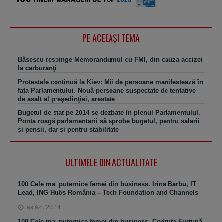
PE ACEEAŞI TEMA
Băsescu respinge Memorandumul cu FMI, din cauza accizei
la carburanţi
Protestele continuă la Kiev: Mii de persoane manifestează în
faţa Parlamentului. Nouă persoane suspectate de tentative
de asalt al preşedinţiei, arestate
Bugetul de stat pe 2014 se dezbate în plenul Parlamentului.
Ponta roagă parlamentarii să aprobe bugetul, pentru salarii
şi pensii, dar şi pentru stabilitate
ULTIMELE DIN ACTUALITATE
100 Cele mai puternice femei din business. Irina Barbu, IT
Lead, ING Hubs România – Tech Foundation and Channels
astăzi, 20:14
100 Cele mai puternice femei din business. Codruţa Furtună,