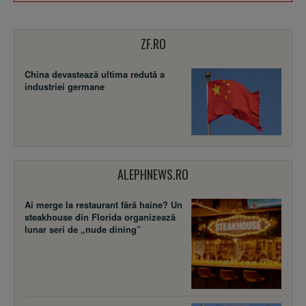
ZF.RO
China devastează ultima redută a
industriei germane
ALEPHNEWS.RO
Ai merge la restaurant fără haine? Un
steakhouse din Florida organizează
lunar seri de „nude dining”