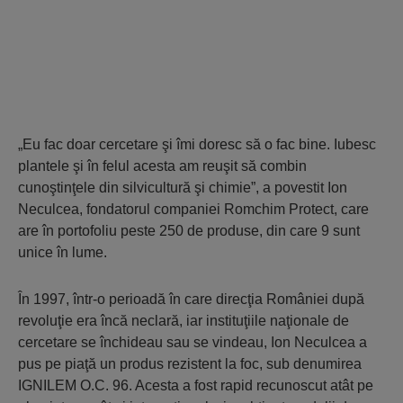
„Eu fac doar cercetare şi îmi doresc să o fac bine. Iubesc
plantele şi în felul acesta am reuşit să combin
cunoştinţele din silvicultură şi chimie”, a povestit Ion
Neculcea, fondatorul companiei Romchim Protect, care
are în portofoliu peste 250 de produse, din care 9 sunt
unice în lume.
În 1997, într-o perioadă în care direcţia României după
revoluţie era încă neclară, iar instituţiile naţionale de
cercetare se închideau sau se vindeau, Ion Neculcea a
pus pe piaţă un produs rezistent la foc, sub denumirea
IGNILEM O.C. 96. Acesta a fost rapid recunoscut atât pe