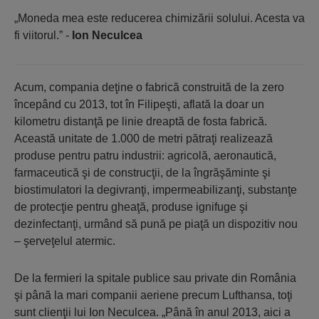
„Moneda mea este reducerea chimizării solului. Acesta va
fi viitorul.” -
Ion Neculcea
Acum, compania deţine o fabrică construită de la zero
începând cu 2013, tot în Filipeşti, aflată la doar un
kilometru distanţă pe linie dreaptă de fosta fabrică.
Această unitate de 1.000 de metri pătraţi realizează
produse pentru patru industrii: agricolă, aeronautică,
farmaceutică şi de construcţii, de la îngrăşăminte şi
biostimulatori la degivranţi, impermeabilizanţi, substanţe
de protecţie pentru gheaţă, produse ignifuge şi
dezinfectanţi, urmând să pună pe piaţă un dispozitiv nou
– şerveţelul atermic.
De la fermieri la spitale publice sau private din România
şi până la mari companii aeriene precum Lufthansa, toţi
sunt clienţii lui Ion Neculcea. „Până în anul 2013, aici a