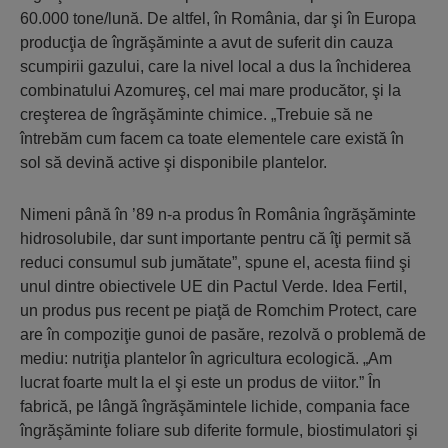
60.000 tone/lună. De altfel, în România, dar şi în Europa
producţia de îngrăşăminte a avut de suferit din cauza
scumpirii gazului, care la nivel local a dus la închiderea
combinatului Azomureş, cel mai mare producător, şi la
creşterea de îngrăşăminte chimice. „Trebuie să ne
întrebăm cum facem ca toate elementele care există în
sol să devină active şi disponibile plantelor.
Nimeni până în ’89 n-a produs în România îngrăşăminte
hidrosolubile, dar sunt importante pentru că îţi permit să
reduci consumul sub jumătate”, spune el, acesta fiind şi
unul dintre obiectivele UE din Pactul Verde. Idea Fertil,
un produs pus recent pe piaţă de Romchim Protect, care
are în compoziţie gunoi de pasăre, rezolvă o problemă de
mediu: nutriţia plantelor în agricultura ecologică. „Am
lucrat foarte mult la el şi este un produs de viitor.” În
fabrică, pe lângă îngrăşămintele lichide, compania face
îngrăşăminte foliare sub diferite formule, biostimulatori şi