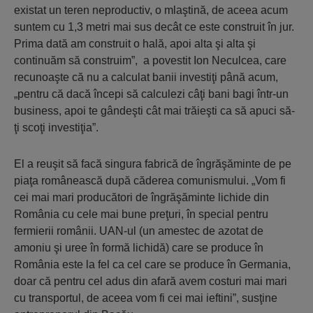
existat un teren neproductiv, o mlaştină, de aceea acum
suntem cu 1,3 metri mai sus decât ce este construit în jur.
Prima dată am construit o hală, apoi alta şi alta şi
continuăm să construim”, a povestit Ion Neculcea, care
recunoaşte că nu a calculat banii investiţi până acum,
„pentru că dacă începi să calculezi câţi bani bagi într-un
business, apoi te gândeşti cât mai trăieşti ca să apuci să-
ţi scoţi investiţia”.
El a reuşit să facă singura fabrică de îngrăşăminte de pe
piaţa românească după căderea comunismului. „Vom fi
cei mai mari producători de îngrăşăminte lichide din
România cu cele mai bune preţuri, în special pentru
fermierii românii. UAN-ul (un amestec de azotat de
amoniu şi uree în formă lichidă) care se produce în
România este la fel ca cel care se produce în Germania,
doar că pentru cel adus din afară avem costuri mai mari
cu transportul, de aceea vom fi cei mai ieftini”, susţine