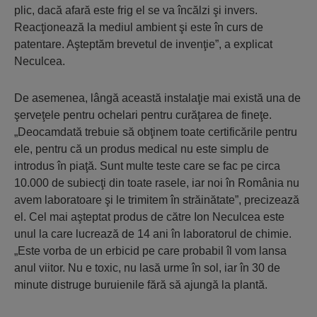
plic, dacă afară este frig el se va încălzi şi invers.
Reacţionează la mediul ambient şi este în curs de
patentare. Aşteptăm brevetul de invenţie”, a explicat
Neculcea.
De asemenea, lângă această instalaţie mai există una de
şerveţele pentru ochelari pentru curăţarea de fineţe.
„Deocamdată trebuie să obţinem toate certificările pentru
ele, pentru că un produs medical nu este simplu de
introdus în piaţă. Sunt multe teste care se fac pe circa
10.000 de subiecţi din toate rasele, iar noi în România nu
avem laboratoare şi le trimitem în străinătate”, precizează
el. Cel mai aşteptat produs de către Ion Neculcea este
unul la care lucrează de 14 ani în laboratorul de chimie.
„Este vorba de un erbicid pe care probabil îl vom lansa
anul viitor. Nu e toxic, nu lasă urme în sol, iar în 30 de
minute distruge buruienile fără să ajungă la plantă.