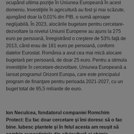
ocupând ultima poziţie în Uniunea Europeană în acest
domeniu. Investiţiile în agricultură au fost şi mai scăzute,
ajungând doar la 0,01% din PIB, o sumă aproape
neglijabilă. În 2023, alocările bugetare pentru cercetare-
dezvoltare la nivelul Uniunii Europene au ajuns la 275
euro pe persoană, înregistrând o creştere de 53% faţă de
2013, când erau de 181 euro pe persoană, conform
datelor Eurostat. România a avut cea mai mică alocare
bugetară per persoană, de doar 25 euro. Pentru a stimula
investiţiile în cercetare-dezvoltare, Uniunea Europeană a
lansat programul Orizont Europa, care este principalul
program de finanţare pentru perioada 2021-2027, cu un
buget total de 95,5 miliarde de euro.
Ion Neculcea, fondatorul companiei Romchim
Protect: Eu fac doar cercetare şi îmi doresc să o fac
bine. Iubesc plantele şi în felul acesta am reuşit să