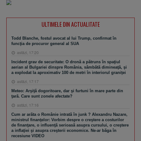
ULTIMELE DIN ACTUALITATE
Todd Blanche, fostul avocat al lui Trump, confirmat în
funcţia de procuror general al SUA
astăzi, 17:20
Incident grav de securitate: O dronă a pătruns în spaţiul
aerian al Bulgariei dinspre România, sâmbătă dimineaţă, şi
a explodat la aproximativ 100 de metri în interiorul graniţei
astăzi, 17:17
Meteo: Arşiţă dogoritoare, dar şi furtuni în mare parte din
ţară. Care sunt zonele afectate?
astăzi, 17:16
Cum ar arăta o Românie intrată în junk ? Alexandru Nazare,
ministrul finanţelor: Vorbim despre o creştere a costurilor
de finanţare, o influenţă serioasă asupra cursului, o creştere
a inflaţiei şi asupra creşterii economice. Ne-ar băga în
recesiune VIDEO