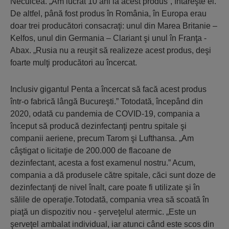
Neculcea. „Am lucrat 10 ani la acest produs”, întăreşte el.
De altfel, până fost produs în România, în Europa erau
doar trei producători consacraţi: unul din Marea Britanie –
Kelfos, unul din Germania – Clariant şi unul în Franţa -
Abax. „Rusia nu a reuşit să realizeze acest produs, deşi
foarte mulţi producători au încercat.
Inclusiv gigantul Penta a încercat să facă acest produs
într-o fabrică lângă Bucureşti.” Totodată, începând din
2020, odată cu pandemia de COVID-19, compania a
început să producă dezinfectanţi pentru spitale şi
companii aeriene, precum Tarom şi Lufthansa. „Am
câştigat o licitaţie de 200.000 de flacoane de
dezinfectant, acesta a fost examenul nostru.” Acum,
compania a dă produsele către spitale, căci sunt doze de
dezinfectanţi de nivel înalt, care poate fi utilizate şi în
sălile de operaţie.Totodată, compania vrea să scoată în
piaţă un dispozitiv nou - şerveţelul atermic. „Este un
şerveţel ambalat individual, iar atunci când este scos din