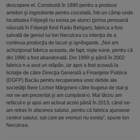
descopere el. Construită în 1890 pentru a produce
amidon şi ingrediente pentru ciocolată, într-un câmp unde
localitatea Filipeşti nu exista pe atunci (prima persoană
născută în Filipeşti fiind Radu Beligan), fabrica a fost
salvată de geniul lui Ion Neculcea cu intenţia de a
continua producţia de lacuri şi ignifugante. „Noi am
achiziţionat fabrica aceasta, de fapt, nişte ruine, pentru că
din 1990 a fost abandonată. Din 1990 şi până în 2002
fabrica n-a avut un stăpân, iar apoi a fost scoasă la
licitaţie de către Direcţia Generală a Finanţelor Publice
(DGFP) Bacău pentru recuperarea unor debite ale
societăţii Bere Lichior Mărgineni către bugetul de stat şi
noi ne-am prezentat şi am cumpărat-o. Mai târziu am
refăcut-o şi apoi am activat acolo până în 2013, când ne-
am retras în afacerea satului, pentru că fabrica ajunsese
centrul satului, sat care pe vremuri nu exista”, spune Ion
Neculcea.