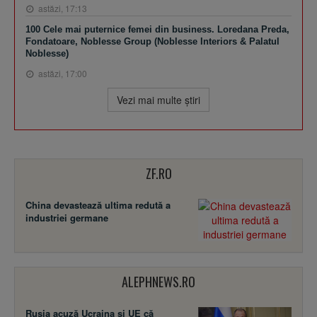
astăzi, 17:13
100 Cele mai puternice femei din business. Loredana Preda,
Fondatoare, Noblesse Group (Noblesse Interiors & Palatul
Noblesse)
astăzi, 17:00
Vezi mai multe ştiri
ZF.RO
China devastează ultima redută a
industriei germane
ALEPHNEWS.RO
Rusia acuză Ucraina şi UE că