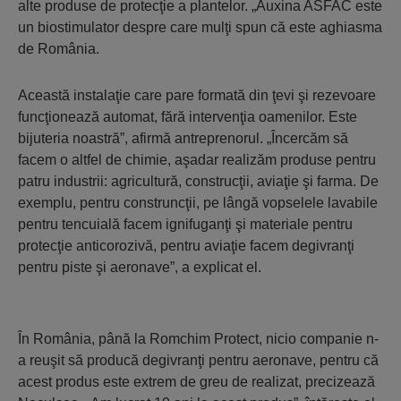
alte produse de protecţie a plantelor. „Auxina ASFAC este
un biostimulator despre care mulţi spun că este aghiasma
de România.
Această instalaţie care pare formată din ţevi şi rezevoare
funcţionează automat, fără intervenţia oamenilor. Este
bijuteria noastră”, afirmă antreprenorul. „Încercăm să
facem o altfel de chimie, aşadar realizăm produse pentru
patru industrii: agricultură, construcţii, aviaţie şi farma. De
exemplu, pentru construncţii, pe lângă vopselele lavabile
pentru tencuială facem ignifuganţi şi materiale pentru
protecţie anticorozivă, pentru aviaţie facem degivranţi
pentru piste şi aeronave”, a explicat el.
În România, până la Romchim Protect, nicio companie n-
a reuşit să producă degivranţi pentru aeronave, pentru că
acest produs este extrem de greu de realizat, precizează