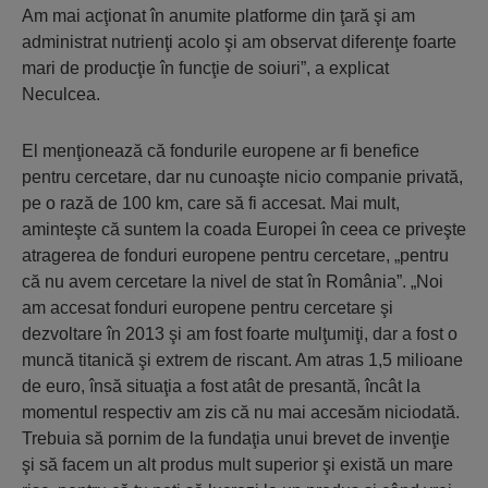
Am mai acţionat în anumite platforme din ţară şi am
administrat nutrienţi acolo şi am observat diferenţe foarte
mari de producţie în funcţie de soiuri”, a explicat
Neculcea.
El menţionează că fondurile europene ar fi benefice
pentru cercetare, dar nu cunoaşte nicio companie privată,
pe o rază de 100 km, care să fi accesat. Mai mult,
aminteşte că suntem la coada Europei în ceea ce priveşte
atragerea de fonduri europene pentru cercetare, „pentru
că nu avem cercetare la nivel de stat în România”. „Noi
am accesat fonduri europene pentru cercetare şi
dezvoltare în 2013 şi am fost foarte mulţumiţi, dar a fost o
muncă titanică şi extrem de riscant. Am atras 1,5 milioane
de euro, însă situaţia a fost atât de presantă, încât la
momentul respectiv am zis că nu mai accesăm niciodată.
Trebuia să pornim de la fundaţia unui brevet de invenţie
şi să facem un alt produs mult superior şi există un mare