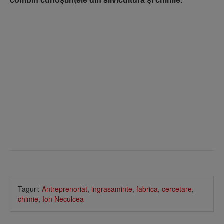
combin cunoştinţele din silvicultură şi chimie.
Taguri:
Antreprenoriat
,
ingrasaminte
,
fabrica
,
cercetare
,
chimie
,
Ion Neculcea