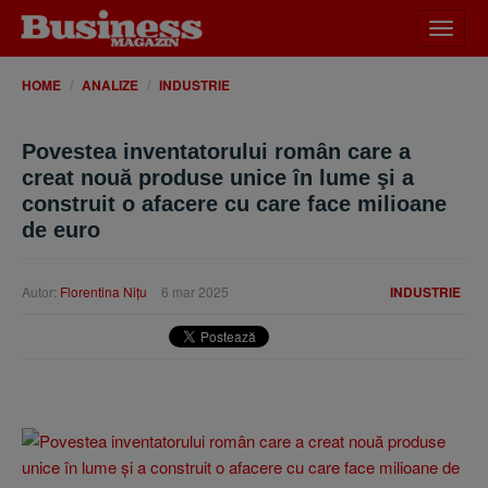
Desch
meniu
HOME
ANALIZE
INDUSTRIE
Povestea inventatorului român care a
creat nouă produse unice în lume şi a
construit o afacere cu care face milioane
de euro
Autor:
Florentina Niţu
6 mar 2025
INDUSTRIE