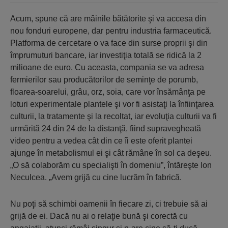
Acum, spune că are mâinile bătătorite şi va accesa din
nou fonduri europene, dar pentru industria farmaceutică.
Platforma de cercetare o va face din surse proprii şi din
împrumuturi bancare, iar investiţia totală se ridică la 2
milioane de euro. Cu aceasta, compania se va adresa
fermierilor sau producătorilor de seminţe de porumb,
floarea-soarelui, grâu, orz, soia, care vor însămânţa pe
loturi experimentale plantele şi vor fi asistaţi la înfiinţarea
culturii, la tratamente şi la recoltat, iar evoluţia culturii va fi
urmărită 24 din 24 de la distanţă, fiind supravegheată
video pentru a vedea cât din ce îi este oferit plantei
ajunge în metabolismul ei şi cât rămâne în sol ca deşeu.
„O să colaborăm cu specialişti în domeniu”, întăreşte Ion
Neculcea. „Avem grijă cu cine lucrăm în fabrică.
Nu poţi să schimbi oamenii în fiecare zi, ci trebuie să ai
grijă de ei. Dacă nu ai o relaţie bună şi corectă cu