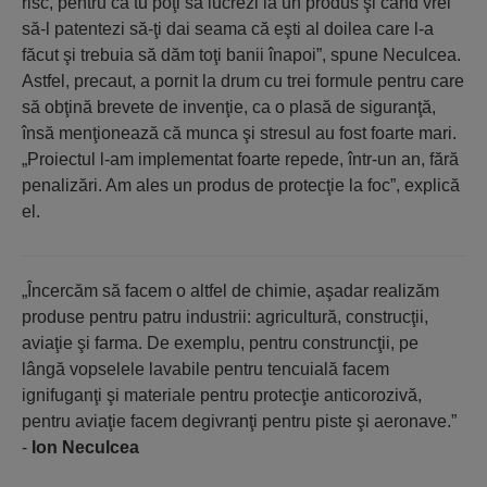
risc, pentru că tu poţi să lucrezi la un produs şi când vrei
să-l patentezi să-ţi dai seama că eşti al doilea care l-a
făcut şi trebuia să dăm toţi banii înapoi”, spune Neculcea.
Astfel, precaut, a pornit la drum cu trei formule pentru care
să obţină brevete de invenţie, ca o plasă de siguranţă,
însă menţionează că munca şi stresul au fost foarte mari.
„Proiectul l-am implementat foarte repede, într-un an, fără
penalizări. Am ales un produs de protecţie la foc”, explică
el.
„Încercăm să facem o altfel de chimie, aşadar realizăm
produse pentru patru industrii: agricultură, construcţii,
aviaţie şi farma. De exemplu, pentru construncţii, pe
lângă vopselele lavabile pentru tencuială facem
ignifuganţi şi materiale pentru protecţie anticorozivă,
pentru aviaţie facem degivranţi pentru piste şi aeronave.”
-
Ion Neculcea