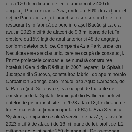
circa 120 de milioane de lei cu aproximativ 400 de
angajaţi. Prin compania Azia, unde are 89% din acţiuni, el
deţine Podu’ cu Lanţuri, brand sub care are un hotel, un
restaurant şi o fabrică de bere în oraşul Bacău şi care a
avut în 2023 o cifră de afaceri de 9,3 milioane de lei, în
creştere cu 15% faţă de anul anterior şi 48 de angajaţi,
conform datelor publice. Compania Azia Park, unde Ion
Neculcea este asociat unic, care se ocupă de construcţii.
Printre proiectele companiei se numără construirea
hotelului Gerald din Rădăuţi în 2007, reparaţii la Spitalul
Judeţean din Suceva, construirea fabricii de ape minerale
Carpathian Springs, care îmbuteliază Aqua Carpatica, de
la Panici (jud. Suceava) şi s-a ocupat de lucrările de
construcţii de la Spitalul Municipal din Fălticeni, potrivit
datelor de pe propriul site. În 2023 a făcut 3,4 milioane de
lei. El mai este acţionar majoritar (90%) la Azia Security
Systems, companie ce oferă servicii de pază, şi a avut în
2023 o cifră de afaceri de 16 milioane de lei, profit de 1,2
milioane de lei şi peste 250 de angajaţi. De asemenea,