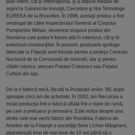
plan intern, cât şi internaţional, şi a obţinut medalii de
argint la Salonul de Inovaţii, Cercetare şi Noi Tehnologii
EUREKA de la Bruxelles. În 1999, acelaşi produs a fost
omologat de către Inspectoratul General al Corpului
Pompierilor Militari, devenind singurul produs din
România care putea fi folosit atât în interiorul, cât şi în
exteriorul construcţiilor. În prezent, produsele ignifuge
fabricate la Flipeşti sunt folosite pentru a proteja Centrala
Nucleară de la Cernavodă de incendii, dar şi pentru
clădiri istorice, precum Palatul Cotroceni sau Palatul
Culturii din Iaşi.
De la o fabrică mică, făcută la începutul anilor ’90, după
aproape cinci ani de activitate, în 2002, Ion Neculcea a
mutat producţia într-o fabrică aflată într-o stare de ruină,
pe care a preluat-o şi renovat-o. Este vorba despre una
dintre cele mai vechi fabrici din România, Fabrica de
Amidon de la Filipeşti a societăţii Bere Lichior Mărgineni,
abandonată timp de mai bine de 10 ani până să o