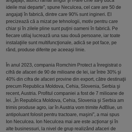
angajaţii, atunci rămâi singur şi n-are cine să-ţi ducă
ideile mai departe”, spune Neculcea, cel care are 50 de
angajaţi în fabrică, dintre care 90% sunt ingineri. El
precizează că a mizat pe tehnologii, motiv pentru care
chiar şi în zilele pline sunt puţini oameni în fabrică. Pe
fiecare utilaj lucrează una sau două persoane, iar toate
instalaţiile sunt multifuncţionale, adică se pot face, pe
rând, produse diferite pe aceeaşi linie.
În anul 2023, compania Romchim Protect a înregistrat o
cifră de afaceri de 90 de milioane de lei, iar între 30% şi
40% din cifra de afaceri provine din export, către destinaţii
precum Republica Moldova, Cehia, Slovenia, Serbia şi
recent, Austria. Profitul companiei a fost de 7 mili­oane de
lei. „În Republica Moldova, Cehia, Slovenia şi Serbia am
trimis produse agro, iar în Austria vom trimite AdBlue, un
antipoluant folosit pentru tractoare, maşini”, a mai spus
Ion Neculcea. Ion Neculcea mai are este acţionar şi în
alte businessuri, la nivel de grup realizând afaceri de