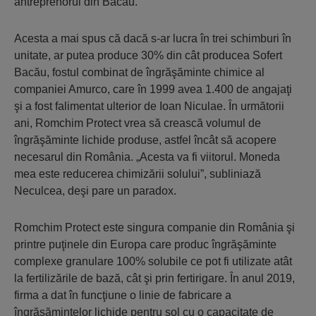
antreprenorul din Bacău.
Acesta a mai spus că dacă s-ar lucra în trei schimburi în
unitate, ar putea produce 30% din cât producea Sofert
Bacău, fostul combinat de îngrăşăminte chimice al
companiei Amurco, care în 1999 avea 1.400 de angajaţi
şi a fost falimentat ulterior de Ioan Niculae. În următorii
ani, Romchim Protect vrea să crească volumul de
îngrăşăminte lichide produse, astfel încât să acopere
necesarul din România. „Acesta va fi viitorul. Moneda
mea este reducerea chimizării solului”, subliniază
Neculcea, deşi pare un paradox.
Romchim Protect este singura companie din România şi
printre puţinele din Europa care produc îngrăşăminte
complexe granulare 100% solubile ce pot fi utilizate atât
la fertilizările de bază, cât şi prin fertirigare. În anul 2019,
firma a dat în funcţiune o linie de fabricare a
îngrăşămintelor lichide pentru sol cu o capacitate de