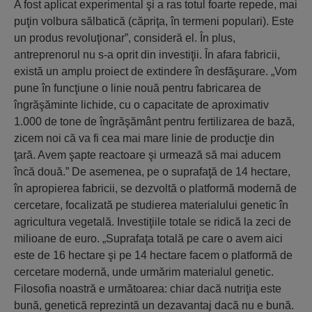
A fost aplicat experimental şi a ras totul foarte repede, mai
puţin volbura sălbatică (căpriţa, în termeni populari). Este
un produs revoluţionar”, consideră el. În plus,
antreprenorul nu s-a oprit din investiţii. În afara fabricii,
există un amplu proiect de extindere în desfăşurare. „Vom
pune în funcţiune o linie nouă pentru fabricarea de
îngrăşăminte lichide, cu o capacitate de aproximativ
1.000 de tone de îngrăşământ pentru fertilizarea de bază,
zicem noi că va fi cea mai mare linie de producţie din
ţară. Avem şapte reactoare şi urmează să mai aducem
încă două.” De asemenea, pe o suprafaţă de 14 hectare,
în apropierea fabricii, se dezvoltă o platformă modernă de
cercetare, focalizată pe studierea materialului genetic în
agricultura vegetală. Investiţiile totale se ridică la zeci de
milioane de euro. „Suprafaţa totală pe care o avem aici
este de 16 hectare şi pe 14 hectare facem o platformă de
cercetare modernă, unde urmărim materialul genetic.
Filosofia noastră e următoarea: chiar dacă nutriţia este
bună, genetică reprezintă un dezavantaj dacă nu e bună.