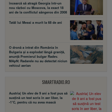
încearcă să atragă Georgia într-un
nou război cu Moscova, la exact 18
ani de la conflictul sângeros din 2008
Tatăl lui Messi a murit la 68 de ani
O dronă a intrat din România în
Bulgaria și a explodat lângă graniță,
anunță Premierul bulgar Radev.
MApN: Radarele nu au detectat niciun
vehicul aerian
SMARTRADIO.RO
Austria| Un elev de 9 ani a fost pus să
susţină un test scris în aer liber, la
-1°C, pentru că nu avea mască