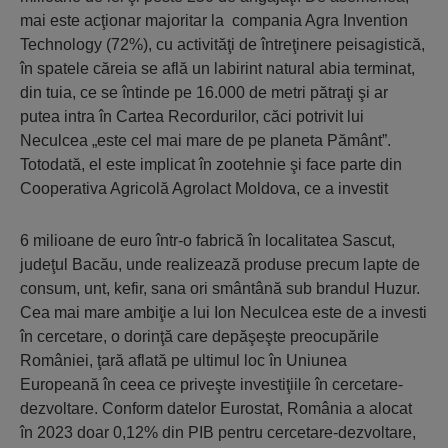
mai este acţionar majoritar la compania Agra Invention
Technology (72%), cu activităţi de întreţinere peisagistică,
în spatele căreia se află un labirint natural abia terminat,
din tuia, ce se întinde pe 16.000 de metri pătraţi şi ar
putea intra în Cartea Recordurilor, căci potrivit lui
Neculcea „este cel mai mare de pe planeta Pământ”.
Totodată, el este implicat în zootehnie şi face parte din
Cooperativa Agricolă Agrolact Moldova, ce a investit
6 milioane de euro într-o fabrică în localitatea Sascut,
judeţul Bacău, unde realizează produse precum lapte de
consum, unt, kefir, sana ori smântână sub brandul Huzur.
Cea mai mare ambiţie a lui Ion Neculcea este de a investi
în cercetare, o dorinţă care depăşeşte preocupările
României, ţară aflată pe ultimul loc în Uniunea
Europeană în ceea ce priveşte investiţiile în cercetare-
dezvoltare. Conform datelor Eurostat, România a alocat
în 2023 doar 0,12% din PIB pentru cercetare-dezvoltare,