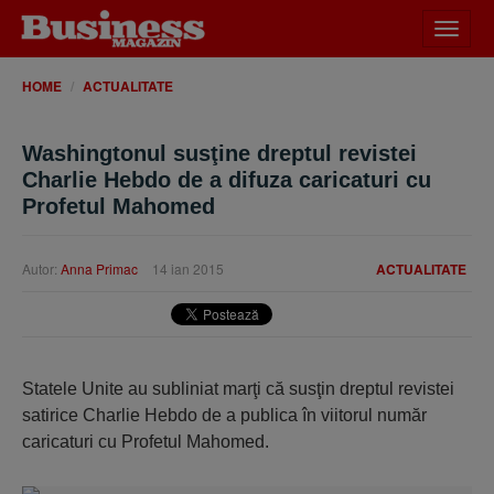
Desch
meniu
HOME
ACTUALITATE
Washingtonul susţine dreptul revistei
Charlie Hebdo de a difuza caricaturi cu
Profetul Mahomed
Autor:
Anna Primac
14 ian 2015
ACTUALITATE
Statele Unite au subliniat marţi că susţin dreptul revistei
satirice Charlie Hebdo de a publica în viitorul număr
caricaturi cu Profetul Mahomed.