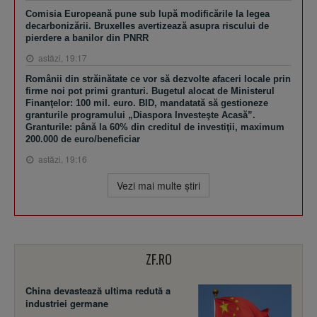
Comisia Europeană pune sub lupă modificările la legea
decarbonizării. Bruxelles avertizează asupra riscului de
pierdere a banilor din PNRR
astăzi, 19:17
Românii din străinătate ce vor să dezvolte afaceri locale prin
firme noi pot primi granturi. Bugetul alocat de Ministerul
Finanţelor: 100 mil. euro. BID, mandatată să gestioneze
granturile programului „Diaspora Investeşte Acasă”.
Granturile: până la 60% din creditul de investiţii, maximum
200.000 de euro/beneficiar
astăzi, 19:16
Vezi mai multe ştiri
ZF.RO
China devastează ultima redută a
industriei germane