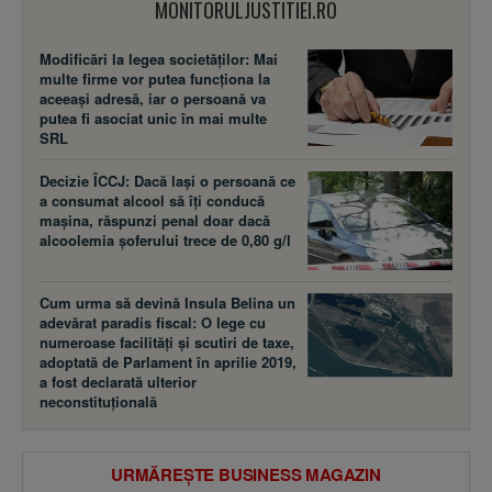
MONITORULJUSTITIEI.RO
Modificări la legea societăţilor: Mai
multe firme vor putea funcţiona la
aceeaşi adresă, iar o persoană va
putea fi asociat unic în mai multe
SRL
Decizie ÎCCJ: Dacă laşi o persoană ce
a consumat alcool să îţi conducă
maşina, răspunzi penal doar dacă
alcoolemia şoferului trece de 0,80 g/l
Cum urma să devină Insula Belina un
adevărat paradis fiscal: O lege cu
numeroase facilităţi şi scutiri de taxe,
adoptată de Parlament în aprilie 2019,
a fost declarată ulterior
neconstituţională
URMĂREȘTE BUSINESS MAGAZIN