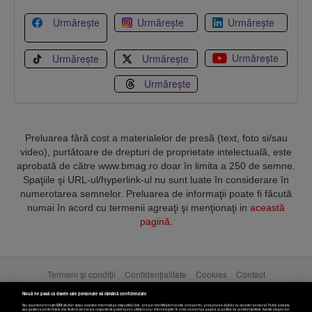
Urmărește
Urmărește
Urmărește
Urmărește
Urmărește
Urmărește
Urmărește
Preluarea fără cost a materialelor de presă (text, foto si/sau
video), purtătoare de drepturi de proprietate intelectuală, este
aprobată de către www.bmag.ro doar în limita a 250 de semne.
Spaţiile şi URL-ul/hyperlink-ul nu sunt luate în considerare în
numerotarea semnelor. Preluarea de informaţii poate fi făcută
numai în acord cu termenii agreaţi şi menţionaţi in
această
pagină
.
Termeni și condiții
Confidențialitate
Cookies
Contact
Nouă ne pasă ca datele tale personale să rămână confidențiale
Copyright © 2025 BUSINESSMEX S.A.
Noi și partenerii noștri
589
stocăm și/sau accesăm informații pe dispozitivul dvs., precum identificatorii cookie unici pentru prelucrarea datelor cu caracter personal. Puteți accepta
sau gestiona preferințele dvs. făcând clic mai jos, respectiv vă puteți opune utilizării unui interes legitim în orice moment pe pagina cu politica de confidențialitate. Aceste alegeri vor