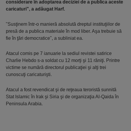
considerare în adoptarea deciziei de a publica aceste
caricaturi", a adăugat Harf.
"Susţinem într-o manieră absolută dreptul instituţiilor de
presă de a publica materiale în mod liber. Aşa trebuie să
fie în ţări democratice", a subliniat ea.
Atacul comis pe 7 ianuarie la sediul revistei satirice
Charlie Hebdo s-a soldat cu 12 morţi şi 11 răniţi. Printre
victime se numără directorul publicaţiei şi alţi trei
cunoscuţi caricaturişti.
Atacul a fost revendicat şi de reţeaua teroristă sunnită
Stat Islamic în Irak şi Siria şi de organizaţia Al-Qaida în
Peninsula Arabia.