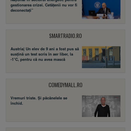
gestionarea crizei. Cetățenii nu vor fi
deconectați”
SMARTRADIO.RO
Austria| Un elev de 9 ani a fost pus să
susţină un test scris în aer liber, la
-1°C, pentru că nu avea mască
COMEDYMALL.RO
Vremuri triste. Şi păcănelele se
închid.