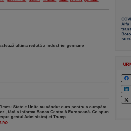
tie
,
precomenzi
,
romani
,
achitare
,
apple
,
costuri
,
garantie
,
COVE
Alfa
tran
Boto
burs
stează ultima redută a industriei germane
UR
Times: Statele Unite au vândut euro pentru a cumpăra
ezi, fără a informa Banca Centrală Europeană. Ce spun
despre gestul Administrației Trump
S.RO