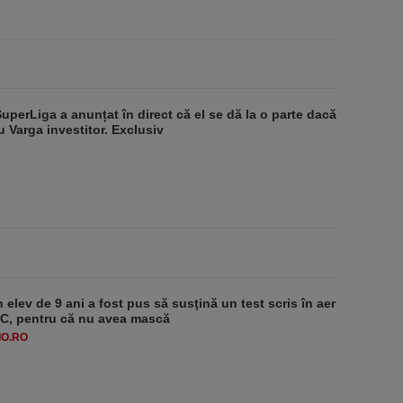
SuperLiga a anunțat în direct că el se dă la o parte dacă
u Varga investitor. Exclusiv
 elev de 9 ani a fost pus să susţină un test scris în aer
-1°C, pentru că nu avea mască
O.RO