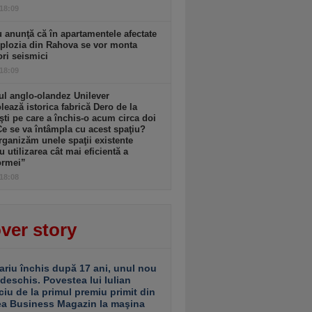
 18:09
 anunţă că în apartamentele afectate
plozia din Rahova se vor monta
ri seismici
 18:09
l anglo-olandez Unilever
ează istorica fabrică Dero de la
şti pe care a închis-o acum circa doi
Ce se va întâmpla cu acest spaţiu?
ganizăm unele spaţii existente
u utilizarea cât mai eficientă a
ormei”
 18:08
ver story
ariu închis după 17 ani, unul nou
 deschis. Povestea lui Iulian
ciu de la primul premiu primit din
ea Business Magazin la maşina