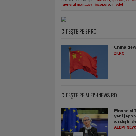
Am mai scris despre:
vanzari
,
iphone
,
achizi
general manager
,
incepere
,
model
CITEŞTE PE ZF.RO
China deva
ZF.RO
CITEŞTE PE ALEPHNEWS.RO
Financial 
yeni japon
analiștii 
ALEPHNEW