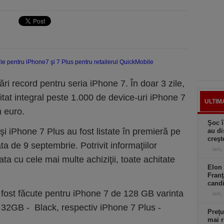
ri record pentru seria iPhone 7. În doar 3 zile,
tat integral peste 1.000 de device-uri iPhone 7
ULTIM
n euro.
Şoc î
i iPhone 7 Plus au fost listate în premieră pe
au di
creşt
 de 9 septembrie. Potrivit informaţiilor
ieri,
data cu cele mai multe achiziţii, toate achitate
Elon 
Franţ
candi
fost făcute pentru iPhone 7 de 128 GB varinta
ieri,
a 32GB - Black, respectiv iPhone 7 Plus -
Preţu
mai r