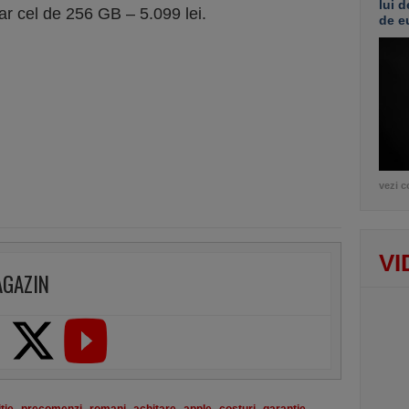
lui d
iar cel de 256 GB – 5.099 lei.
de e
vezi c
VI
AGAZIN