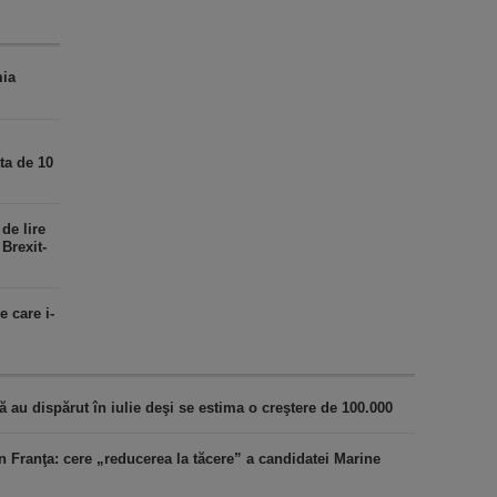
mia
ata de 10
de lire
 Brexit-
e care i-
au dispărut în iulie deşi se estima o creştere de 100.000
n Franţa: cere „reducerea la tăcere” a candidatei Marine