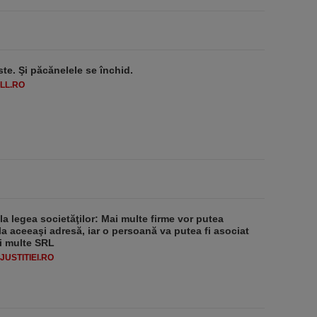
ste. Şi păcănelele se închid.
LL.RO
 la legea societăţilor: Mai multe firme vor putea
la aceeaşi adresă, iar o persoană va putea fi asociat
i multe SRL
USTITIEI.RO