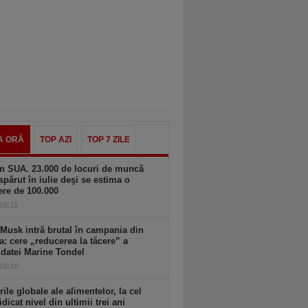
A ORĂ
TOP AZI
TOP 7 ZILE
n SUA. 23.000 de locuri de muncă
spărut în iulie deşi se estima o
ere de 100.000
 18:11
Musk intră brutal în campania din
a: cere „reducerea la tăcere” a
datei Marine Tondel
 18:10
rile globale ale alimentelor, la cel
idicat nivel din ultimii trei ani