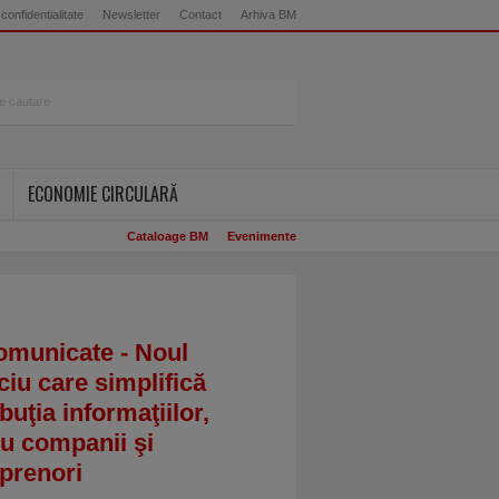
 confidentialitate
Newsletter
Contact
Arhiva BM
ECONOMIE CIRCULARĂ
Cataloage BM
Evenimente
omunicate - Noul
ciu care simplifică
ibuţia informaţiilor,
u companii şi
prenori