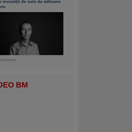
e investiţii de sute de milioane
uro
ontinuarea
DEO BM