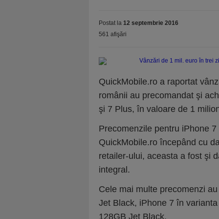
Postat la
12 septembrie 2016
561 afişări
QuickMobile.ro a raportat vânză
românii au precomandat şi achi
şi 7 Plus, în valoare de 1 milio
Precomenzile pentru iPhone 7 ş
QuickMobile.ro începând cu data
retailer-ului, aceasta a fost şi 
integral.
Cele mai multe precomenzi au 
Jet Black, iPhone 7 în variant
128GB Jet Black.