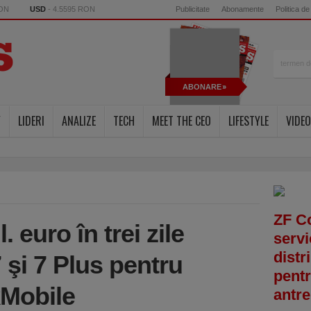
RON
USD
- 4.5595 RON
Publicitate
Abonamente
Politica de
ABONARE
Y
LIDERI
ANALIZE
TECH
MEET THE CEO
LIFESTYLE
VIDEO
ZF C
. euro în trei zile
servi
distr
 şi 7 Plus pentru
pentr
kMobile
antre