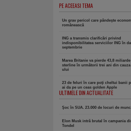
PE ACEEASI TEMA
Un grav pericol care pândeşte econo
românească
ING a transmis clarificări privind
indisponibilitatea serviciilor ING în d
septembrie
Marea Britanie va pierde 43,8 miliarde 
sterline în următorii trei ani din cauza
ului
23 de feluri în care poţi cheltui banii p
ai da pe un ceas golden Apple
ULTIMELE DIN ACTUALITATE
Şoc în SUA. 23.000 de locuri de muncă 
Elon Musk intră brutal în campania di
Tondel