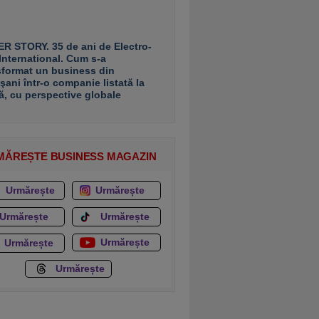
R STORY. 35 de ani de Electro-
 International. Cum s-a
sformat un business din
şani într-o companie listată la
ă, cu perspective globale
MĂREȘTE BUSINESS MAGAZIN
Urmărește
Urmărește
Urmărește
Urmărește
Urmărește
Urmărește
Urmărește