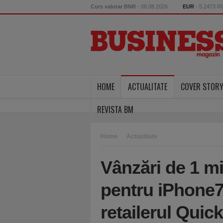
Curs valutar BNR
- 08.08.2026
EUR
- 5.2473 
HOME
ACTUALITATE
COVER STOR
REVISTA BM
Home
Actualitate
Vânzări de 1 mil
pentru iPhone7
retailerul Quic