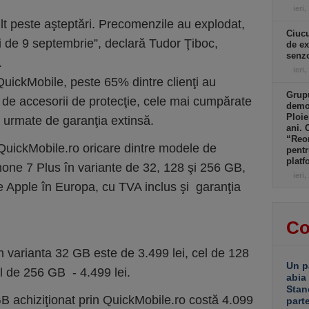
ieri,
lt peste aşteptări. Precomenzile au explodat,
Ciucu
lei de 9 septembrie”, declară Tudor Ţiboc,
de ex
senzo
.
ieri,
QuickMobile, peste 65% dintre clienţi au
Grupu
i de accesorii de protecţie, cele mai cumpărate
demol
Ploie
e, urmate de garanţia extinsă.
ani. 
“Reor
QuickMobile.ro oricare dintre modele de
pentr
platf
hone 7 Plus în variante de 32, 128 şi 256 GB,
ieri,
 ale Apple în Europa, cu TVA inclus şi garanţia
Co
în varianta 32 GB este de 3.499 lei, cel de 128
Un p
l de 256 GB - 4.499 lei.
abia
Stan
 achiziţionat prin QuickMobile.ro costă 4.099
part