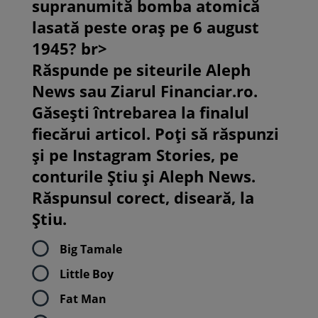
supranumită bomba atomică
lasată peste oraș pe 6 august
1945? br>
Răspunde pe siteurile Aleph
News sau Ziarul Financiar.ro.
Găsești întrebarea la finalul
fiecărui articol. Poți să răspunzi
și pe Instagram Stories, pe
conturile Știu și Aleph News.
Răspunsul corect, diseară, la
Știu.
Big Tamale
Little Boy
Fat Man