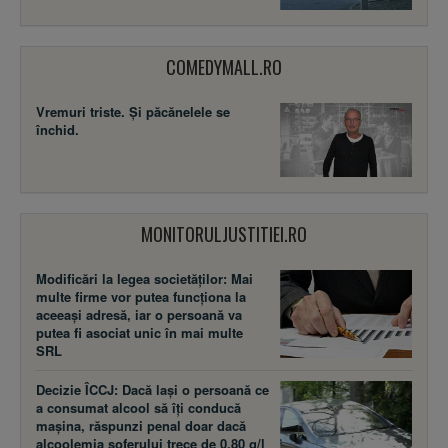
COMEDYMALL.RO
Vremuri triste. Şi păcănelele se
închid.
MONITORULJUSTITIEI.RO
Modificări la legea societăţilor: Mai
multe firme vor putea funcţiona la
aceeaşi adresă, iar o persoană va
putea fi asociat unic în mai multe
SRL
Decizie ÎCCJ: Dacă laşi o persoană ce
a consumat alcool să îţi conducă
maşina, răspunzi penal doar dacă
alcoolemia şoferului trece de 0,80 g/l