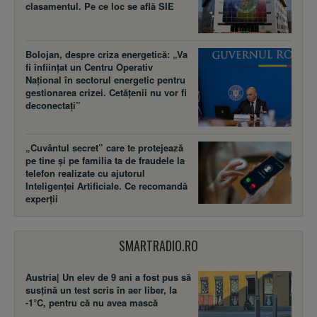
clasamentul. Pe ce loc se află SIE
Bolojan, despre criza energetică: „Va
fi înființat un Centru Operativ
Național în sectorul energetic pentru
gestionarea crizei. Cetățenii nu vor fi
deconectați”
„Cuvântul secret” care te protejează
pe tine și pe familia ta de fraudele la
telefon realizate cu ajutorul
Inteligenței Artificiale. Ce recomandă
experții
SMARTRADIO.RO
Austria| Un elev de 9 ani a fost pus să
susţină un test scris în aer liber, la
-1°C, pentru că nu avea mască