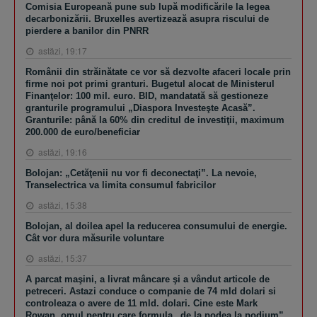
Comisia Europeană pune sub lupă modificările la legea
decarbonizării. Bruxelles avertizează asupra riscului de
pierdere a banilor din PNRR
astăzi, 19:17
Românii din străinătate ce vor să dezvolte afaceri locale prin
firme noi pot primi granturi. Bugetul alocat de Ministerul
Finanţelor: 100 mil. euro. BID, mandatată să gestioneze
granturile programului „Diaspora Investeşte Acasă”.
Granturile: până la 60% din creditul de investiţii, maximum
200.000 de euro/beneficiar
astăzi, 19:16
Bolojan: „Cetăţenii nu vor fi deconectaţi”. La nevoie,
Transelectrica va limita consumul fabricilor
astăzi, 15:38
Bolojan, al doilea apel la reducerea consumului de energie.
Cât vor dura măsurile voluntare
astăzi, 15:37
A parcat maşini, a livrat mâncare şi a vândut articole de
petreceri. Astazi conduce o companie de 74 mld dolari si
controleaza o avere de 11 mld. dolari. Cine este Mark
Rowan, omul pentru care formula „de la podea la podium”,