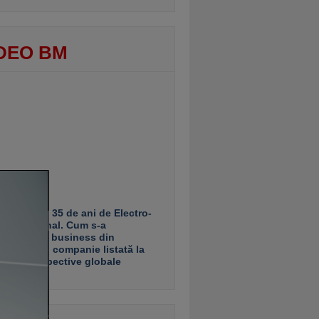
DEO BM
R STORY. 35 de ani de Electro-
 International. Cum s-a
sformat un business din
şani într-o companie listată la
ă, cu perspective globale