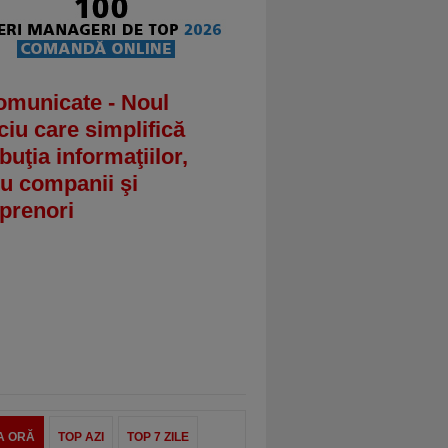
omunicate - Noul
ciu care simplifică
ibuţia informaţiilor,
u companii şi
prenori
A ORĂ
TOP AZI
TOP 7 ZILE