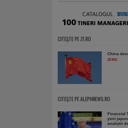
CITEŞTE PE ZF.RO
China deva
ZF.RO
CITEŞTE PE ALEPHNEWS.RO
Financial 
yeni japon
analiștii 