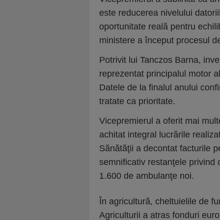
este reducerea nivelului datori
oportunitate reală pentru echili
ministere a început procesul de
Potrivit lui Tanczos Barna, inve
reprezentat principalul motor a
Datele de la finalul anului conf
tratate ca prioritate.
Vicepremierul a oferit mai mult
achitat integral lucrările realiza
Sănătăţii a decontat facturil
semnificativ restanţele privind 
1.600 de ambulanţe noi.
În agricultură, cheltuielile de 
Agriculturii a atras fonduri eu