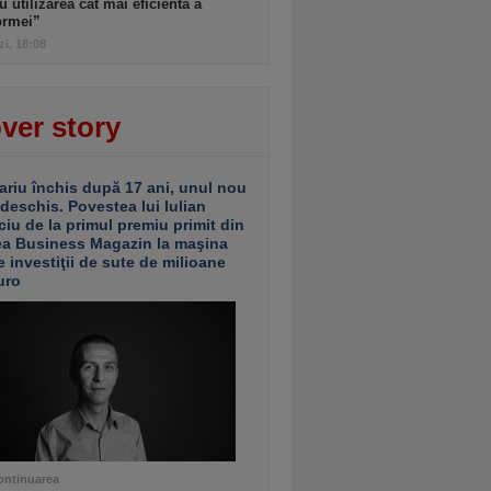
u utilizarea cât mai eficientă a
ormei”
zi, 18:08
ver story
ariu închis după 17 ani, unul nou
 deschis. Povestea lui Iulian
ciu de la primul premiu primit din
ea Business Magazin la maşina
e investiţii de sute de milioane
uro
ontinuarea