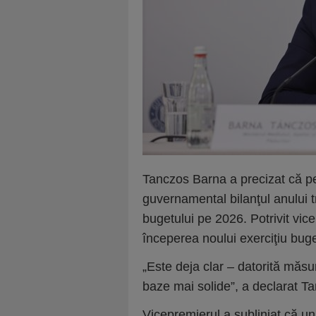
Tanczos Barna a precizat că pe
guvernamental bilanţul anului t
bugetului pe 2026. Potrivit vic
începerea noului exerciţiu buget
„Este deja clar – datorită măsu
baze mai solide”, a declarat T
Vicepremierul a subliniat că una