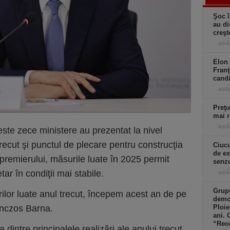
Şoc î
au di
creşt
astă
Elon 
Franţ
candi
astă
Preţu
mai r
astă
ste zece ministere au prezentat la nivel
recut şi punctul de plecare pentru construcţia
Ciucu
de ex
epremierului, măsurile luate în 2025 permit
senzo
ar în condiţii mai stabile.
astă
Grupu
rilor luate anul trecut, începem acest an de pe
demol
anczos Barna.
Ploie
ani. 
“Reor
 dintre principalele realizări ale anului trecut