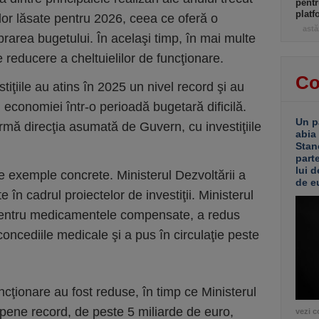
pentr
platf
ilor lăsate pentru 2026, ceea ce oferă o
astă
brarea bugetului. În acelaşi timp, în mai multe
 reducere a cheltuielilor de funcţionare.
Co
stiţiile au atins în 2025 un nivel record şi au
l economiei într-o perioadă bugetară dificilă.
Un p
irmă direcţia asumată de Guvern, cu investiţiile
abia
Stan
part
lui d
e exemple concrete. Ministerul Dezvoltării a
de e
te în cadrul proiectelor de investiţii. Ministerul
e pentru medicamentele compensate, a redus
concediile medicale şi a pus în circulaţie peste
funcţionare au fost reduse, în timp ce Ministerul
ropene record, de peste 5 miliarde de euro,
vezi c