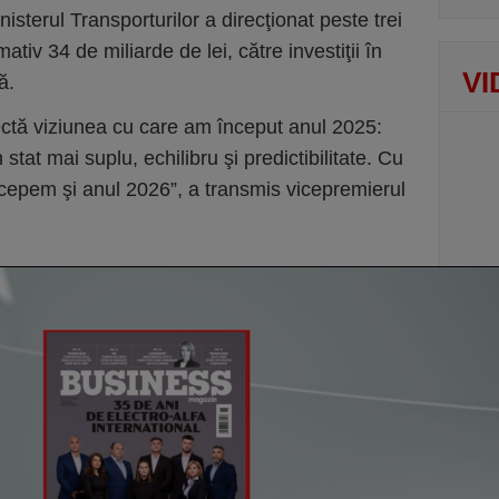
inisterul Transporturilor a direcţionat peste trei
ativ 34 de miliarde de lei, către investiţii în
VI
ă.
flectă viziunea cu care am început anul 2025:
un stat mai suplu, echilibru şi predictibilitate. Cu
cepem şi anul 2026”, a transmis vicepremierul
COVE
Alfa
tran
Boto
burs