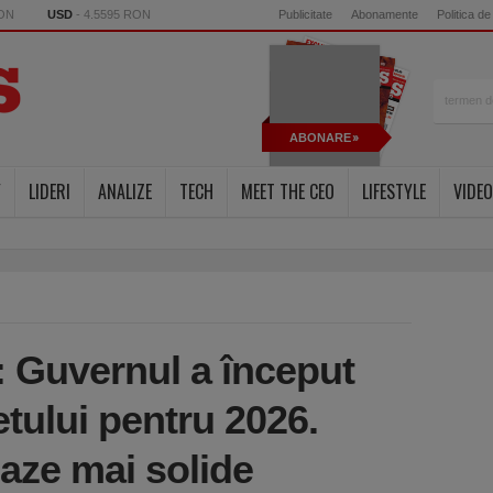
RON
USD
- 4.5595 RON
Publicitate
Abonamente
Politica de
ABONARE
Y
LIDERI
ANALIZE
TECH
MEET THE CEO
LIFESTYLE
VIDEO
 Guvernul a început
tului pentru 2026.
aze mai solide