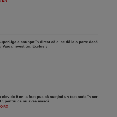
S.RO
SuperLiga a anunțat în direct că el se dă la o parte dacă
u Varga investitor. Exclusiv
 elev de 9 ani a fost pus să susţină un test scris în aer
-1°C, pentru că nu avea mască
O.RO