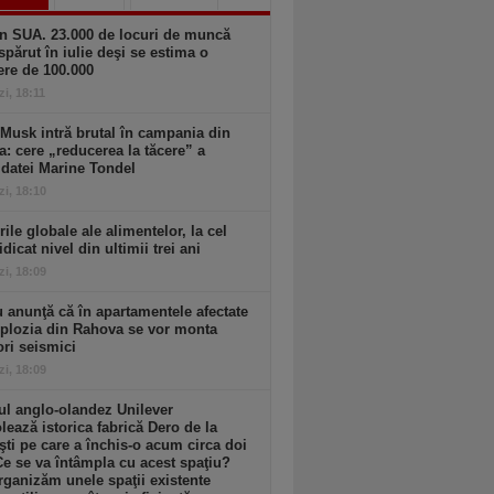
n SUA. 23.000 de locuri de muncă
spărut în iulie deşi se estima o
ere de 100.000
zi, 18:11
Musk intră brutal în campania din
a: cere „reducerea la tăcere” a
datei Marine Tondel
zi, 18:10
rile globale ale alimentelor, la cel
idicat nivel din ultimii trei ani
zi, 18:09
 anunţă că în apartamentele afectate
plozia din Rahova se vor monta
ri seismici
zi, 18:09
l anglo-olandez Unilever
ează istorica fabrică Dero de la
şti pe care a închis-o acum circa doi
Ce se va întâmpla cu acest spaţiu?
ganizăm unele spaţii existente