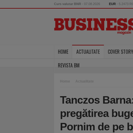
Curs valutar BNR
- 07.08.2026
EUR
- 5.2473 
HOME
ACTUALITATE
COVER STOR
REVISTA BM
Home
Actualitate
Tanczos Barna:
pregătirea buge
Pornim de pe b