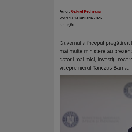
Autor:
Gabriel Pecheanu
Postat la
14 ianuarie 2026
39 afişări
Guvernul a început pregătirea 
mai multe ministere au prezentat
datorii mai mici, investiţii reco
vicepremierul Tanczos Barna.