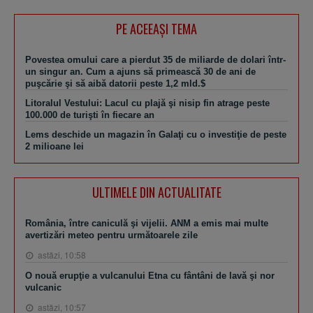
PE ACEEAŞI TEMA
Povestea omului care a pierdut 35 de miliarde de dolari într-
un singur an. Cum a ajuns să primească 30 de ani de
puşcărie şi să aibă datorii peste 1,2 mld.$
Litoralul Vestului: Lacul cu plajă şi nisip fin atrage peste
100.000 de turişti în fiecare an
Lems deschide un magazin în Galaţi cu o investiţie de peste
2 milioane lei
ULTIMELE DIN ACTUALITATE
România, între caniculă şi vijelii. ANM a emis mai multe
avertizări meteo pentru următoarele zile
astăzi, 10:58
O nouă erupţie a vulcanului Etna cu fântâni de lavă şi nor
vulcanic
astăzi, 10:57