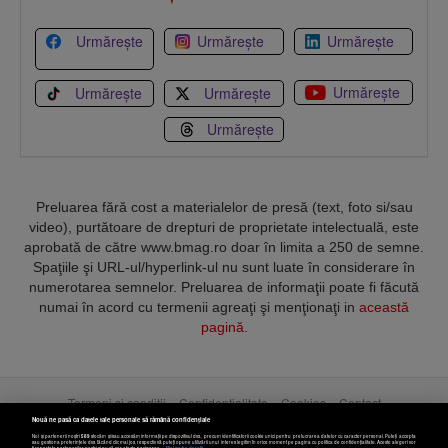
Urmărește
Urmărește
Urmărește
Urmărește
Urmărește
Urmărește
Urmărește
Preluarea fără cost a materialelor de presă (text, foto si/sau
video), purtătoare de drepturi de proprietate intelectuală, este
aprobată de către www.bmag.ro doar în limita a 250 de semne.
Spaţiile şi URL-ul/hyperlink-ul nu sunt luate în considerare în
numerotarea semnelor. Preluarea de informaţii poate fi făcută
numai în acord cu termenii agreaţi şi menţionaţi in
această
pagină
.
Termeni și condiții
Confidențialitate
Cookies
Contact
Nouă ne pasă ca datele tale personale să rămână confidențiale
Noi și partenerii noștri
589
stocăm și/sau accesăm informații pe dispozitivul dvs., precum identificatorii cookie unici pentru prelucrarea datelor cu caracter personal. Puteți accepta
Copyright © 2025 BUSINESSMEX S.A.
sau gestiona preferințele dvs. făcând clic mai jos, respectiv vă puteți opune utilizării unui interes legitim în orice moment pe pagina cu politica de confidențialitate. Aceste alegeri vor
fi raportate partenerilor noștri și nu vă vor afecta navigarea.
Mai multe detalii