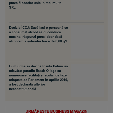
putea fi asociat unic în mai multe
SRL
Decizie ÎCCJ: Dacă laşi o persoană ce
a consumat alcool să îţi conducă
maşina, răspunzi penal doar dacă
alcoolemia şoferului trece de 0,80 g/l
Cum urma să devină Insula Belina un
adevărat paradis fiscal: O lege cu
numeroase facilităţi şi scutiri de taxe,
adoptată de Parlament în aprilie 2019,
a fost declarată ulterior
neconstituţională
URMĂREȘTE BUSINESS MAGAZIN