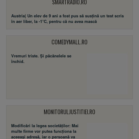
SMARTRADIO.RO
Austria| Un elev de 9 ani a fost pus să susţină un test scris
în aer liber, la -1°C, pentru că nu avea mască
COMEDYMALL.RO
Vremuri triste. Şi păcănelele se
închid.
MONITORULJUSTITIEI.RO
Modificări la legea societăţilor: Mai
multe firme vor putea funcţiona la
aceeaşi adresă, iar o persoană va