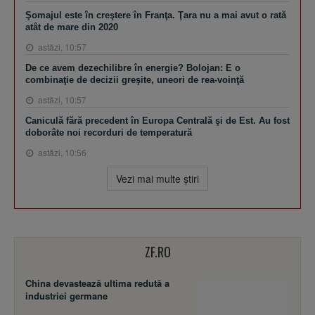
Şomajul este în creştere în Franţa. Ţara nu a mai avut o rată
atât de mare din 2020
astăzi, 10:57
De ce avem dezechilibre în energie? Bolojan: E o
combinaţie de decizii greşite, uneori de rea-voinţă
astăzi, 10:57
Caniculă fără precedent în Europa Centrală şi de Est. Au fost
doborâte noi recorduri de temperatură
astăzi, 10:56
Vezi mai multe ştiri
ZF.RO
China devastează ultima redută a
industriei germane