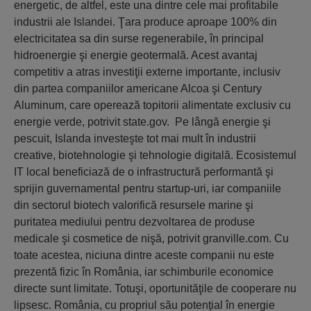
energetic, de altfel, este una dintre cele mai profitabile
industrii ale Islandei. Ţara produce aproape 100% din
electricitatea sa din surse regenerabile, în principal
hidroenergie şi energie geotermală. Acest avantaj
competitiv a atras investiţii externe importante, inclusiv
din partea companiilor americane Alcoa şi Century
Aluminum, care operează topitorii alimentate exclusiv cu
energie verde, potrivit state.gov. Pe lângă energie şi
pescuit, Islanda investeşte tot mai mult în industrii
creative, biotehnologie şi tehnologie digitală. Ecosistemul
IT local beneficiază de o infrastructură performantă şi
sprijin guvernamental pentru startup-uri, iar companiile
din sectorul biotech valorifică resursele marine şi
puritatea mediului pentru dezvoltarea de produse
medicale şi cosmetice de nişă, potrivit granville.com. Cu
toate acestea, niciuna dintre aceste companii nu este
prezentă fizic în România, iar schimburile economice
directe sunt limitate. Totuşi, oportunităţile de cooperare nu
lipsesc. România, cu propriul său potenţial în energie