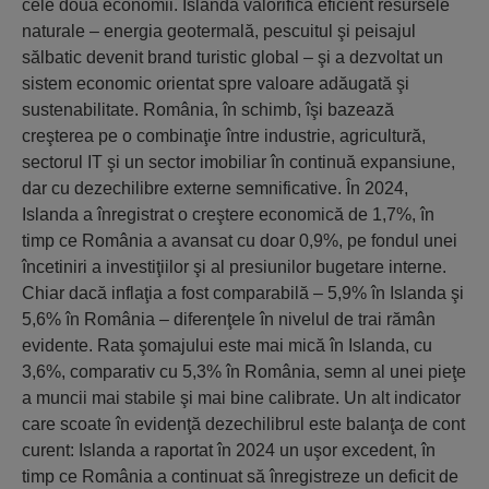
cele două economii. Islanda valorifică eficient resursele
naturale – energia geotermală, pescuitul şi peisajul
sălbatic devenit brand turistic global – şi a dezvoltat un
sistem economic orientat spre valoare adăugată şi
sustenabilitate. România, în schimb, îşi bazează
creşterea pe o combinaţie între industrie, agricultură,
sectorul IT şi un sector imobiliar în continuă expansiune,
dar cu dezechilibre externe semnificative. În 2024,
Islanda a înregistrat o creştere economică de 1,7%, în
timp ce România a avansat cu doar 0,9%, pe fondul unei
încetiniri a investiţiilor şi al presiunilor bugetare interne.
Chiar dacă inflaţia a fost comparabilă – 5,9% în Islanda şi
5,6% în România – diferenţele în nivelul de trai rămân
evidente. Rata şomajului este mai mică în Islanda, cu
3,6%, comparativ cu 5,3% în România, semn al unei pieţe
a muncii mai stabile şi mai bine calibrate. Un alt indicator
care scoate în evidenţă dezechilibrul este balanţa de cont
curent: Islanda a raportat în 2024 un uşor excedent, în
timp ce România a continuat să înregistreze un deficit de