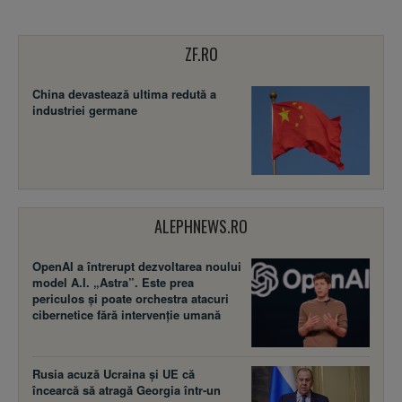
ZF.RO
China devastează ultima redută a
industriei germane
ALEPHNEWS.RO
OpenAI a întrerupt dezvoltarea noului
model A.I. „Astra”. Este prea
periculos și poate orchestra atacuri
cibernetice fără intervenție umană
Rusia acuză Ucraina şi UE că
încearcă să atragă Georgia într-un