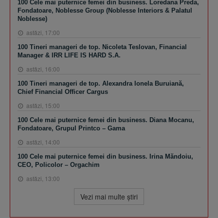
100 Cele mai puternice femei din business. Loredana Preda,
Fondatoare, Noblesse Group (Noblesse Interiors & Palatul
Noblesse)
astăzi, 17:00
100 Tineri manageri de top. Nicoleta Teslovan, Financial
Manager & IRR LIFE IS HARD S.A.
astăzi, 16:00
100 Tineri manageri de top. Alexandra Ionela Buruiană,
Chief Financial Officer Cargus
astăzi, 15:00
100 Cele mai puternice femei din business. Diana Mocanu,
Fondatoare, Grupul Printco – Gama
astăzi, 14:00
100 Cele mai puternice femei din business. Irina Măndoiu,
CEO, Policolor – Orgachim
astăzi, 13:00
Vezi mai multe ştiri