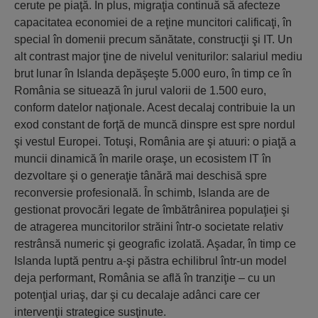
cerute pe piaţă. În plus, migraţia continuă să afecteze
capacitatea economiei de a reţine muncitori calificaţi, în
special în domenii precum sănătate, construcţii şi IT. Un
alt contrast major ţine de nivelul veniturilor: salariul mediu
brut lunar în Islanda depăşeşte 5.000 euro, în timp ce în
România se situează în jurul valorii de 1.500 euro,
conform datelor naţionale. Acest decalaj contribuie la un
exod constant de forţă de muncă dinspre est spre nordul
şi vestul Europei. Totuşi, România are şi atuuri: o piaţă a
muncii dinamică în marile oraşe, un ecosistem IT în
dezvoltare şi o generaţie tânără mai deschisă spre
reconversie profesională. În schimb, Islanda are de
gestionat provocări legate de îmbătrânirea populaţiei şi
de atragerea muncitorilor străini într-o societate relativ
restrânsă numeric şi geografic izolată. Aşadar, în timp ce
Islanda luptă pentru a-şi păstra echilibrul într-un model
deja performant, România se află în tranziţie – cu un
potenţial uriaş, dar şi cu decalaje adânci care cer
intervenţii strategice susţinute.