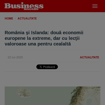
Desch
meniu
HOME
ACTUALITATE
România şi Islanda: două economii
europene la extreme, dar cu lecţii
valoroase una pentru cealaltă
22 iun 2025
ACTUALITATE