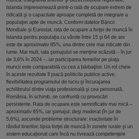
Islanda impresionează printr-o rată de ocupare extrem de
ridicată şi o capacitate aproape completă de integrare a
populaţiei apte de muncă. Conform datelor Băncii
Mondiale şi Eurostat, rata de ocupare a forţei de muncă în
Islanda pentru populaţia cu vârste între 15 şi 64 de ani
este de aproximativ 85%, una dintre cele mai ridicate din
lume. Mai mult, rata şomajului se menţine scăzută – în jur
de 3,6% în 2024 –, iar participarea femeilor pe piaţa
muncii este comparabilă cu cea a bărbaţilor. Un rol cheie
în aceste rezultate îl joacă politicile publice active,
flexibilitatea programului de lucru şi încurajarea
echilibrului dintre viaţa profesională şi cea personală.
România, în schimb, se confruntă cu provocări
persistente. Rata de ocupare este semnificativ mai mică –
aproximativ 65%, iar şomajul, deşi moderat (în jur de
5,6%), ascunde probleme structurale: inactivitate în
rândul tinerilor, lipsa forţei de muncă în zonele rurale şi un
sistem educaţional care încă nu livrează competenţele