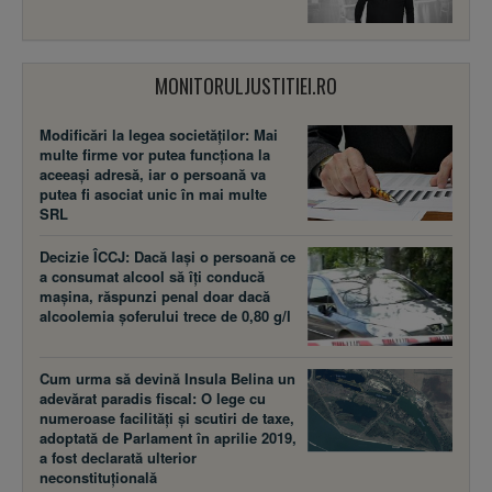
MONITORULJUSTITIEI.RO
Modificări la legea societăţilor: Mai
multe firme vor putea funcţiona la
aceeaşi adresă, iar o persoană va
putea fi asociat unic în mai multe
SRL
Decizie ÎCCJ: Dacă laşi o persoană ce
a consumat alcool să îţi conducă
maşina, răspunzi penal doar dacă
alcoolemia şoferului trece de 0,80 g/l
Cum urma să devină Insula Belina un
adevărat paradis fiscal: O lege cu
numeroase facilităţi şi scutiri de taxe,
adoptată de Parlament în aprilie 2019,
a fost declarată ulterior
neconstituţională