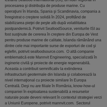
procesarea şi distribuţia de produse marine. Cu
operaţiuni în Irlanda, Spania şi Scandinavia, compania a
înregistrat o creştere solidă în 2024, profitând de
stabilizarea pieţei de peşte alb după volatilitatea
postpandemică. Potrivit SeafoodSource, veniturile ISI au
fost susţinute de cererea în creştere din Europa de Vest
pentru produse marine de calitate, Islanda rămânând una
dintre cele mai importante surse de exporturi de cod şi
eglefin, potrivit seafoodsource.com. O altă companie
emblematică este Mannvit Engineering, specializată în
inginerie civilă şi proiecte de energie regenerabilă.
Aceasta a contribuit semnificativ la extinderea
infrastructurii geotermale din Islanda şi colaborează la
nivel internaţional cu proiecte similare în Europa
Centrală. Deşi nu are filiale în România, know-how-ul
companiei în exploatarea sustenabilă a resurselor
naturale poate deveni relevant în contextul strategiei verzi
a Uniunii Europene, potrivit mannvit.com. Sectorul