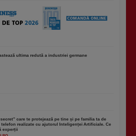
stează ultima redută a industriei germane
secret” care te protejează pe tine și pe familia ta de
 telefon realizate cu ajutorul Inteligenței Artificiale. Ce
 experții
S.RO