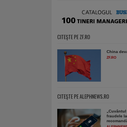
CITEŞTE PE ZF.RO
China deva
ZF.RO
CITEŞTE PE ALEPHNEWS.RO
„Cuvântul 
fraudele la
recomandă
ALEPHNEW