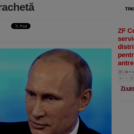
rachetă
ZF C
servi
distr
pentr
antre