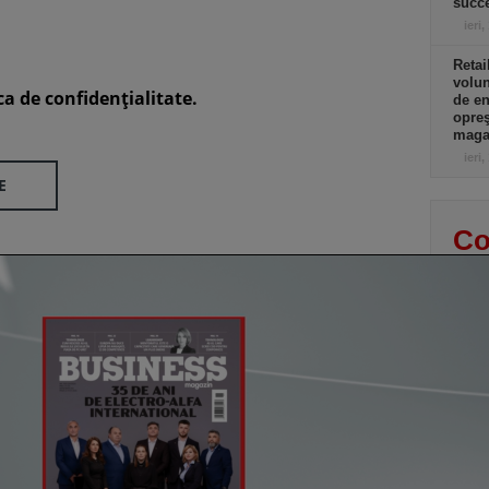
succe
ieri,
Retai
volu
ca de confidenţialitate.
de e
opreş
magaz
ieri,
E
Co
Un p
abia
Stan
part
lui d
de e