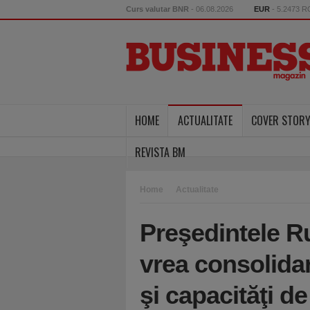
Curs valutar BNR
- 06.08.2026
EUR
- 5.2473 
HOME
ACTUALITATE
COVER STOR
REVISTA BM
Home
Actualitate
Preşedintele Ru
vrea consolida
şi capacităţi de