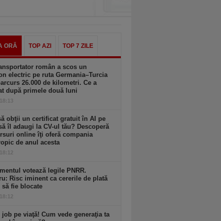
A ORĂ
TOP AZI
TOP 7 ZILE
ansportator român a scos un
n electric pe ruta Germania–Turcia
parcurs 26.000 de kilometri. Ce a
at după primele două luni
 18:13
să obţii un certificat gratuit în AI pe
să îl adaugi la CV-ul tău? Descoperă
rsuri online îţi oferă compania
opic de anul acesta
 18:12
mentul votează legile PNRR.
ru: Risc iminent ca cererile de plată
6 să fie blocate
 18:12
 job pe viaţă! Cum vede generaţia ta