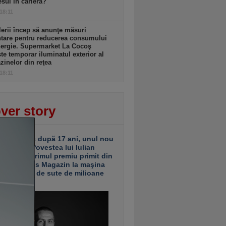
sul în carieră?
 18:11
lerii încep să anunţe măsuri
ntare pentru reducerea consumului
nergie. Supermarket La Cocoş
te temporar iluminatul exterior al
inelor din reţea
 18:11
ver story
ariu închis după 17 ani, unul nou
 deschis. Povestea lui Iulian
ciu de la primul premiu primit din
ea Business Magazin la maşina
e investiţii de sute de milioane
uro