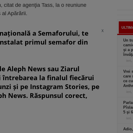
in, citat de agenţia Tass, la o reuniune
 al Apărării.
ULTIM
X
rnațională a Semaforului, te
instalat primul semafor din
Un tr
camio
şi a 
învăţ
ieri,
le Aleph News sau Ziarul
Vrei 
 întrebarea la finalul fiecărui
care 
ce cu
unzi și pe Instagram Stories, pe
Anthr
ieri,
eph News. Răspunsul corect,
Parla
Pîsla
5 şi 
ieri,
Adio,