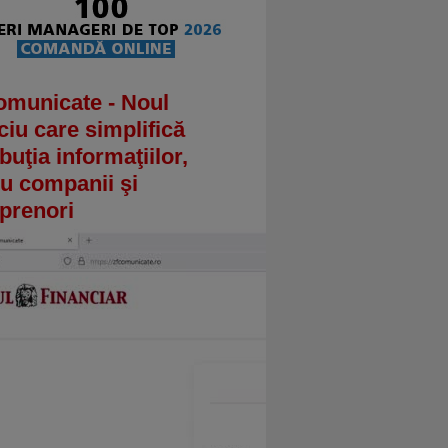
omunicate - Noul
ciu care simplifică
ibuţia informaţiilor,
u companii şi
prenori