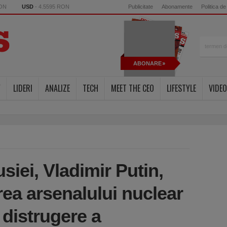
RON
USD
- 4.5595 RON
Publicitate
Abonamente
Politica de
ABONARE
Y
LIDERI
ANALIZE
TECH
MEET THE CEO
LIFESTYLE
VIDEO
siei, Vladimir Putin,
rea arsenalului nuclear
 distrugere a