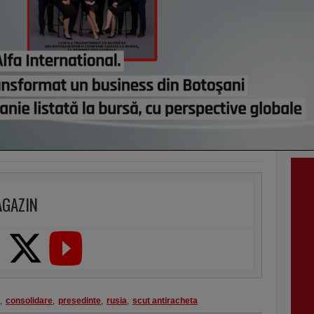
vezi c
VI
AGAZIN
,
consolidare
,
presedinte
,
rusia
,
scut antiracheta