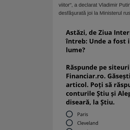
viitor", a declarat Vladimir Put
desfăşurată joi la Ministerul rus
Astăzi, de Ziua Inte
întreb: Unde a fost 
lume?
Răspunde pe siteuri
Financiar.ro. Găsești
articol. Poți să răsp
conturile Știu și Al
diseară, la Știu.
Paris
Cleveland