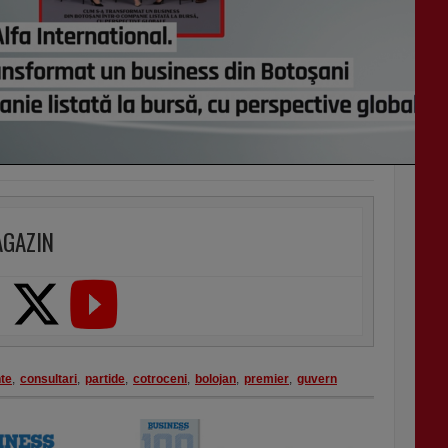
AGAZIN
te
,
consultari
,
partide
,
cotroceni
,
bolojan
,
premier
,
guvern