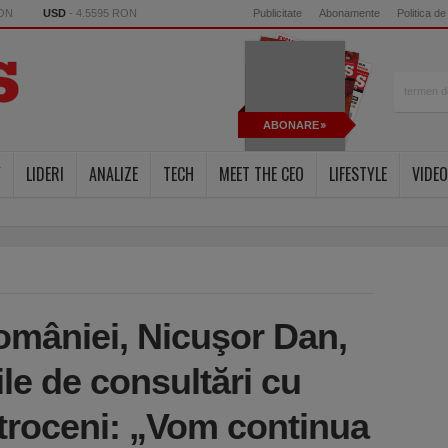
RON
USD
- 4.5595 RON
Publicitate
Abonamente
Politica de
ABONARE
Y
LIDERI
ANALIZE
TECH
MEET THE CEO
LIFESTYLE
VIDEO
omâniei, Nicuşor Dan,
zile de consultări cu
otroceni: „Vom continua