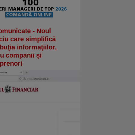
omunicate - Noul
ciu care simplifică
ibuţia informaţiilor,
u companii şi
prenori