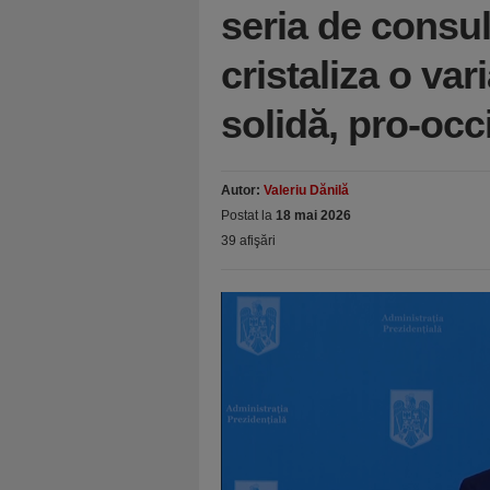
seria de consul
cristaliza o var
solidă, pro-occ
Autor:
Valeriu Dănilă
Postat la
18 mai 2026
39 afişări