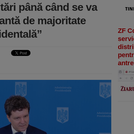
tări până când se va
iantă de majoritate
ZF C
identală”
servi
distr
pentr
antre