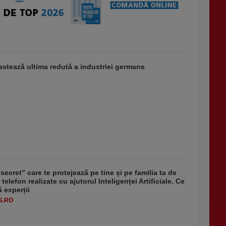
stează ultima redută a industriei germane
secret” care te protejează pe tine și pe familia ta de
 telefon realizate cu ajutorul Inteligenței Artificiale. Ce
 experții
S.RO