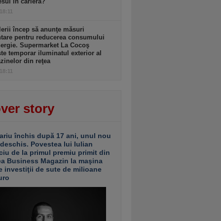
sul în carieră?
 18:11
lerii încep să anunţe măsuri
ntare pentru reducerea consumului
nergie. Supermarket La Cocoş
te temporar iluminatul exterior al
inelor din reţea
 18:11
ver story
ariu închis după 17 ani, unul nou
 deschis. Povestea lui Iulian
ciu de la primul premiu primit din
ea Business Magazin la maşina
e investiţii de sute de milioane
uro