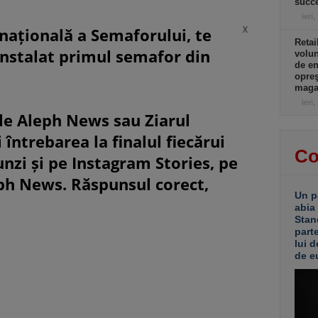
succe
ieri,
X
rnațională a Semaforului, te
Retai
instalat primul semafor din
volu
de e
opreş
magaz
ieri,
le Aleph News sau Ziarul
 întrebarea la finalul fiecărui
Co
unzi și pe Instagram Stories, pe
eph News. Răspunsul corect,
Un p
abia
Stan
part
lui d
de e