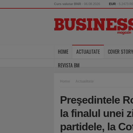
Curs valutar BNR
- 06.08.2026
EUR
- 5.2473 
HOME
ACTUALITATE
COVER STOR
REVISTA BM
Home
Actualitate
Preşedintele R
la finalul unei 
partidele, la C