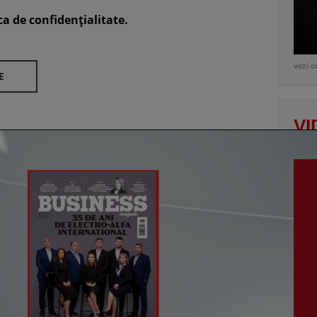
ca de confidenţialitate.
vezi c
E
VI