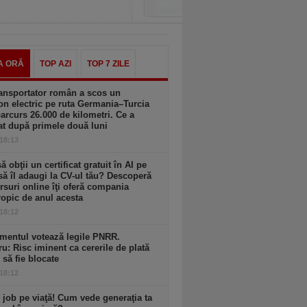
A ORĂ
TOP AZI
TOP 7 ZILE
ansportator român a scos un
n electric pe ruta Germania–Turcia
parcurs 26.000 de kilometri. Ce a
at după primele două luni
 18:13
să obţii un certificat gratuit în AI pe
să îl adaugi la CV-ul tău? Descoperă
rsuri online îţi oferă compania
opic de anul acesta
 18:12
mentul votează legile PNRR.
ru: Risc iminent ca cererile de plată
6 să fie blocate
 18:12
 job pe viaţă! Cum vede generaţia ta