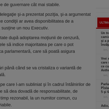
ule de guvernare cât mai stabile.
 delegaţie şi-a prezentat poziţia, şi-a argumentat
ce condiţii ar avea disponibilitatea de a
ULTIM
a susţine un nou Executiv.
Un tr
camio
urtate după adoptarea moţiunii de cenzură,
şi a 
dele să indice majoritatea pe care o pot
învăţ
ieri,
ca parlamentară, care să poată asigura
Vrei 
care 
ce cu
ri până când se va cristaliza o variantă de
Anthr
lă.
ieri,
e care l-am subliniat şi în cadrul întâlnirilor de
Parla
Pîsla
ele să dea dovadă de responsabilitate, de
5 şi 
ieri,
n timp rezonabil, la un numitor comun, cu
iabile.
Adio,