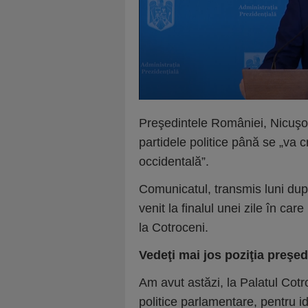
Preşedintele României, Nicuşor
partidele politice până se „va c
occidentală”.
Comunicatul, transmis luni dup
venit la finalul unei zile în ca
la Cotroceni.
Vedeţi mai jos poziţia preşed
Am avut astăzi, la Palatul Cotro
politice parlamentare, pentru id