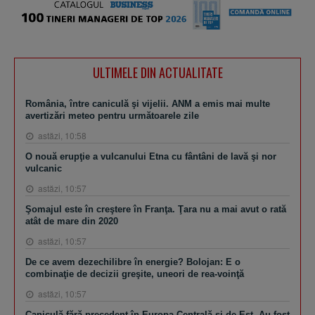
ULTIMELE DIN ACTUALITATE
România, între caniculă şi vijelii. ANM a emis mai multe
avertizări meteo pentru următoarele zile
astăzi, 10:58
O nouă erupţie a vulcanului Etna cu fântâni de lavă şi nor
vulcanic
astăzi, 10:57
Şomajul este în creştere în Franţa. Ţara nu a mai avut o rată
atât de mare din 2020
astăzi, 10:57
De ce avem dezechilibre în energie? Bolojan: E o
combinaţie de decizii greşite, uneori de rea-voinţă
astăzi, 10:57
Caniculă fără precedent în Europa Centrală şi de Est. Au fost