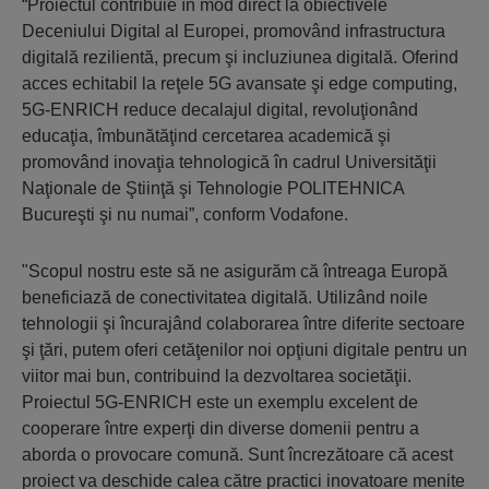
“Proiectul contribuie în mod direct la obiectivele
Deceniului Digital al Europei, promovând infrastructura
digitală rezilientă, precum şi incluziunea digitală. Oferind
acces echitabil la reţele 5G avansate şi edge computing,
5G-ENRICH reduce decalajul digital, revoluţionând
educaţia, îmbunătăţind cercetarea academică şi
promovând inovaţia tehnologică în cadrul Universităţii
Naţionale de Ştiinţă şi Tehnologie POLITEHNICA
Bucureşti şi nu numai”, conform Vodafone.
"Scopul nostru este să ne asigurăm că întreaga Europă
beneficiază de conectivitatea digitală. Utilizând noile
tehnologii şi încurajând colaborarea între diferite sectoare
şi ţări, putem oferi cetăţenilor noi opţiuni digitale pentru un
viitor mai bun, contribuind la dezvoltarea societăţii.
Proiectul 5G-ENRICH este un exemplu excelent de
cooperare între experţi din diverse domenii pentru a
aborda o provocare comună. Sunt încrezătoare că acest
proiect va deschide calea către practici inovatoare menite