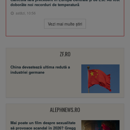
doborâte noi recorduri de temperatură
astăzi, 10:56
Vezi mai multe ştiri
ZF.RO
China devastează ultima redută a
industriei germane
ALEPHNEWS.RO
Mai poate un film despre sexualitate
să provoace scandal în 2026? Gregg