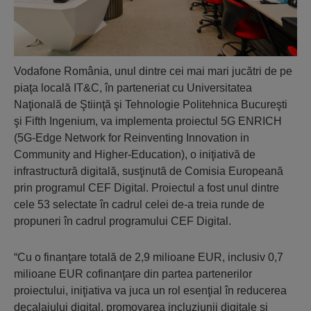
Vodafone România, unul dintre cei mai mari jucătri de pe
piaţa locală IT&C, în parteneriat cu Universitatea
Naţională de Ştiinţă şi Tehnologie Politehnica Bucureşti
şi Fifth Ingenium, va implementa proiectul 5G ENRICH
(5G-Edge Network for Reinventing Innovation in
Community and Higher-Education), o iniţiativă de
infrastructură digitală, susţinută de Comisia Europeană
prin programul CEF Digital. Proiectul a fost unul dintre
cele 53 selectate în cadrul celei de-a treia runde de
propuneri în cadrul programului CEF Digital.
“Cu o finanţare totală de 2,9 milioane EUR, inclusiv 0,7
milioane EUR cofinanţare din partea partenerilor
proiectului, iniţiativa va juca un rol esenţial în reducerea
decalajului digital, promovarea incluziunii digitale şi