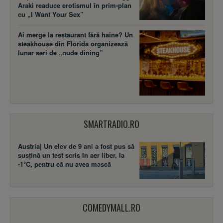
Araki readuce erotismul în prim-plan
cu „I Want Your Sex”
Ai merge la restaurant fără haine? Un
steakhouse din Florida organizează
lunar seri de „nude dining”
SMARTRADIO.RO
Austria| Un elev de 9 ani a fost pus să
susţină un test scris în aer liber, la
-1°C, pentru că nu avea mască
COMEDYMALL.RO