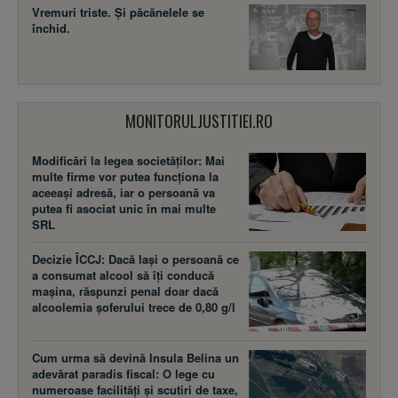
Vremuri triste. Şi păcănelele se
închid.
MONITORULJUSTITIEI.RO
Modificări la legea societăţilor: Mai
multe firme vor putea funcţiona la
aceeaşi adresă, iar o persoană va
putea fi asociat unic în mai multe
SRL
Decizie ÎCCJ: Dacă laşi o persoană ce
a consumat alcool să îţi conducă
maşina, răspunzi penal doar dacă
alcoolemia şoferului trece de 0,80 g/l
Cum urma să devină Insula Belina un
adevărat paradis fiscal: O lege cu
numeroase facilităţi şi scutiri de taxe,