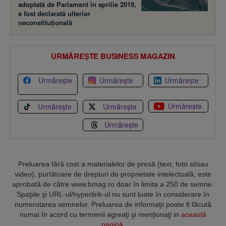
adoptată de Parlament în aprilie 2019,
a fost declarată ulterior
neconstituţională
URMĂREȘTE BUSINESS MAGAZIN
Urmărește
Urmărește
Urmărește
Urmărește
Urmărește
Urmărește
Urmărește
Preluarea fără cost a materialelor de presă (text, foto si/sau
video), purtătoare de drepturi de proprietate intelectuală, este
aprobată de către www.bmag.ro doar în limita a 250 de semne.
Spaţiile şi URL-ul/hyperlink-ul nu sunt luate în considerare în
numerotarea semnelor. Preluarea de informaţii poate fi făcută
numai în acord cu termenii agreaţi şi menţionaţi in
această
pagină
.