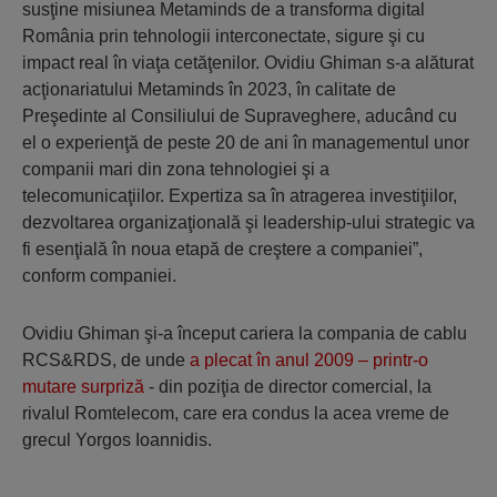
susţine misiunea Metaminds de a transforma digital
România prin tehnologii interconectate, sigure şi cu
impact real în viaţa cetăţenilor. Ovidiu Ghiman s-a alăturat
acţionariatului Metaminds în 2023, în calitate de
Preşedinte al Consiliului de Supraveghere, aducând cu
el o experienţă de peste 20 de ani în managementul unor
companii mari din zona tehnologiei şi a
telecomunicaţiilor. Expertiza sa în atragerea investiţiilor,
dezvoltarea organizaţională şi leadership-ului strategic va
fi esenţială în noua etapă de creştere a companiei”,
conform companiei.
Ovidiu Ghiman şi-a început cariera la compania de cablu
RCS&RDS, de unde
a plecat în anul 2009 – printr-o
mutare surpriză
- din poziţia de director comercial, la
rivalul Romtelecom, care era condus la acea vreme de
grecul Yorgos Ioannidis.