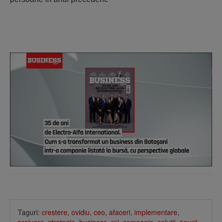
Taguri:
crestere
,
ovidiu
,
ceo
,
afaceri
,
implementare
,
preluare
,
strategie
,
business
,
rol
,
companie
,
solutii
,
anunt