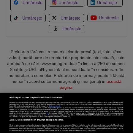
Urmărește
Urmărește
Urmărește
Urmărește
Urmărește
Urmărește
Urmărește
Preluarea fără cost a materialelor de presă (text, foto si/sau
video), purtătoare de drepturi de proprietate intelectuală, este
aprobată de către www.bmag.ro doar în limita a 250 de semne.
Spaţiile şi URL-ul/hyperlink-ul nu sunt luate în considerare în
numerotarea semnelor. Preluarea de informaţii poate fi făcută
numai în acord cu termenii agreaţi şi menţionaţi in
această
pagină
.
Nouă ne pasă ca datele tale personale să rămână confidențiale
Noi și partenerii noștri
589
stocăm și/sau accesăm informații pe dispozitivul dvs., precum identificatorii cookie unici pentru prelucrarea datelor cu caracter personal. Puteți accepta
sau gestiona preferințele dvs. făcând clic mai jos, respectiv vă puteți opune utilizării unui interes legitim în orice moment pe pagina cu politica de confidențialitate. Aceste alegeri vor
fi raportate partenerilor noștri și nu vă vor afecta navigarea.
Mai multe detalii
Noi si partenerii nostri (retelele de socializare si agentiile de publicitate partenere, precum si furnizorii nostri de servicii de date analitice) prelucram date pentru a permite
Termeni și condiții
Confidențialitate
Cookies
Contact
website-ului sa functioneze, pentru a personaliza continutul si anunturile publicitare afisate in functie de interesele si/sau profilul dvs., pentru a va oferi functionalitati aferente
retelelor de socializare si pentru a analiza traficul pe website. Beneficiati de drepturile prevazute de art. 15-22 din GDPR in legatura cu prelucrarea datelor cu caracter personal.
Aceste drepturi pot fi exercitate prin modalitatea indicata
aici
. Prin click pe “ACCEPT TOATE”, acceptati folosirea tuturor Tehnologiilor de tip Cookie, care implica inclusiv acceptul
dvs. cu privire la stocarea/accesarea informatiilor de catre Vendor-ii cu care colaboram. Prin click pe “VREAU SA MODIFIC SETARILE INDIVIDUAL” puteti schimba preferintele in
mod individual, mai putin cele legate de cookie strict necesare pentru functionarea website-ului.
Atât noi, cât și partenerii noștri prelucrăm datele pentru a oferi:
Copyright © 2025 BUSINESSMEX S.A.
Stocarea și/sau accesarea informațiilor de pe un dispozitiv. Măsurarea performanței reclamelor. Utilizarea profilurilor pentru selectarea conținutului personalizat. Dezvoltarea și
îmbunătățirea serviciilor. Crearea profilurilor de conținut personalizat. Utilizarea profilurilor pentru selectarea publicității personalizate. Crearea profilurilor pentru publicitate
personalizată. Măsurarea performanței conținutului. Înțelegerea publicului prin statistici sau combinații de date din surse diferite. Utilizarea datelor limitate pentru a selecta
Setări cookies
conținutul. Utilizarea de date limitate pentru a selecta publicitatea. Date precise de geolocație și identificarea prin scanarea dispozitivului.