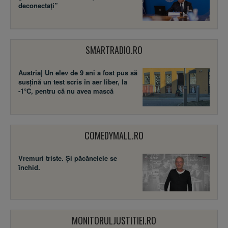
deconectați”
SMARTRADIO.RO
Austria| Un elev de 9 ani a fost pus să
susţină un test scris în aer liber, la
-1°C, pentru că nu avea mască
COMEDYMALL.RO
Vremuri triste. Şi păcănelele se
închid.
MONITORULJUSTITIEI.RO