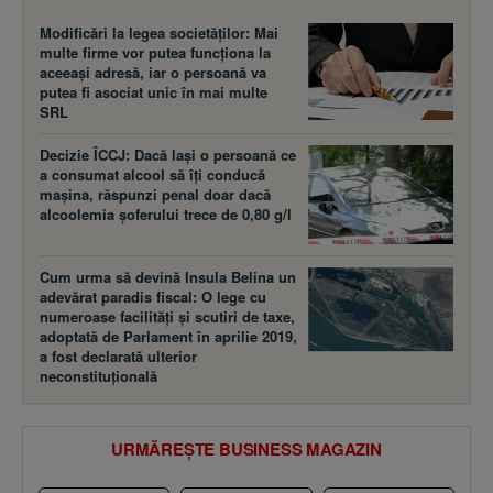
Modificări la legea societăţilor: Mai
multe firme vor putea funcţiona la
aceeaşi adresă, iar o persoană va
putea fi asociat unic în mai multe
SRL
Decizie ÎCCJ: Dacă laşi o persoană ce
a consumat alcool să îţi conducă
maşina, răspunzi penal doar dacă
alcoolemia şoferului trece de 0,80 g/l
Cum urma să devină Insula Belina un
adevărat paradis fiscal: O lege cu
numeroase facilităţi şi scutiri de taxe,
adoptată de Parlament în aprilie 2019,
a fost declarată ulterior
neconstituţională
URMĂREȘTE BUSINESS MAGAZIN