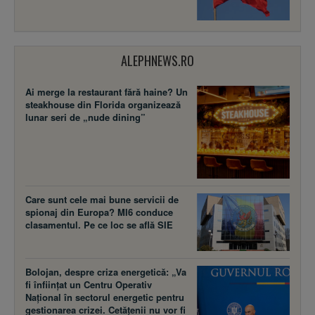
ALEPHNEWS.RO
Ai merge la restaurant fără haine? Un
steakhouse din Florida organizează
lunar seri de „nude dining”
Care sunt cele mai bune servicii de
spionaj din Europa? MI6 conduce
clasamentul. Pe ce loc se află SIE
Bolojan, despre criza energetică: „Va
fi înființat un Centru Operativ
Național în sectorul energetic pentru
gestionarea crizei. Cetățenii nu vor fi