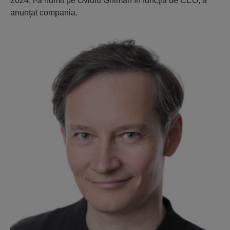
2024, l-a numit pe Ovidiu Ghiman în funcţia de CEO, a
anunţat compania.