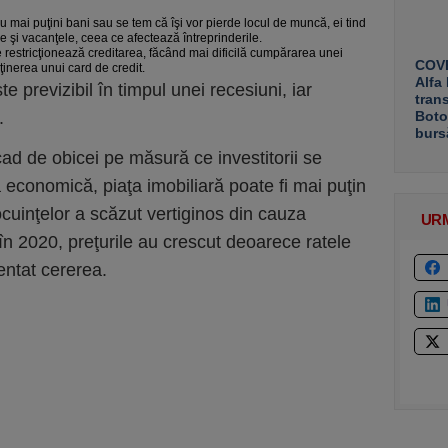
u mai puţini bani sau se tem că îşi vor pierde locul de muncă, ei tind
ile şi vacanţele, ceea ce afectează întreprinderile.
le restricţionează creditarea, făcând mai dificilă cumpărarea unei
COVE
ţinerea unui card de credit.
Alfa
e previzibil în timpul unei recesiuni, iar
tran
.
Boto
burs
scad de obicei pe măsură ce investitorii se
 economică, piaţa imobiliară poate fi mai puţin
ocuinţelor a scăzut vertiginos din cauza
UR
r în 2020, preţurile au crescut deoarece ratele
entat cererea.