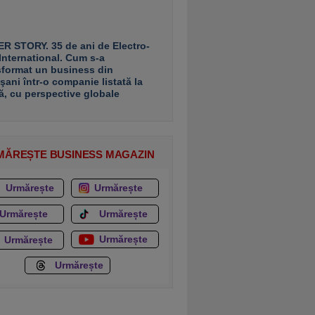
R STORY. 35 de ani de Electro-
 International. Cum s-a
sformat un business din
şani într-o companie listată la
ă, cu perspective globale
MĂREȘTE BUSINESS MAGAZIN
Urmărește
Urmărește
Urmărește
Urmărește
Urmărește
Urmărește
Urmărește