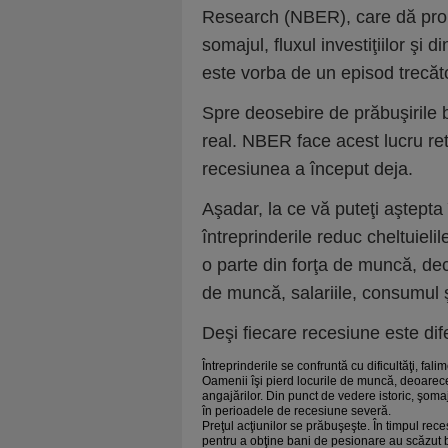
Research (NBER), care dă pronos
somajul, fluxul investiţiilor ş
este vorba de un episod trecăt
Spre deosebire de prăbuşirile b
real. NBER face acest lucru ret
recesiunea a început deja.
Aşadar, la ce vă puteţi aştepta
întreprinderile reduc cheltuielil
o parte din forţa de muncă, dec
de muncă, salariile, consumul ş
Deşi fiecare recesiune este dif
Întreprinderile se confruntă cu dificultăţi, fal
Oamenii îşi pierd locurile de muncă, deoarec
angajărilor. Din punct de vedere istoric, şoma
în perioadele de recesiune severă.
Preţul acţiunilor se prăbuşeşte. În timpul rece
pentru a obţine bani de pesionare au scăzut 