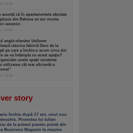
zi, 18:09
 anunţă că în apartamentele afectate
plozia din Rahova se vor monta
ri seismici
zi, 18:09
l anglo-olandez Unilever
ează istorica fabrică Dero de la
şti pe care a închis-o acum circa doi
Ce se va întâmpla cu acest spaţiu?
ganizăm unele spaţii existente
u utilizarea cât mai eficientă a
ormei”
zi, 18:08
ver story
ariu închis după 17 ani, unul nou
 deschis. Povestea lui Iulian
ciu de la primul premiu primit din
ea Business Magazin la maşina