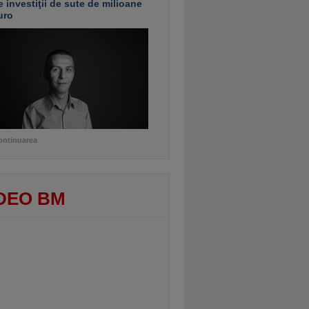
e investiţii de sute de milioane
uro
ontinuarea
DEO BM