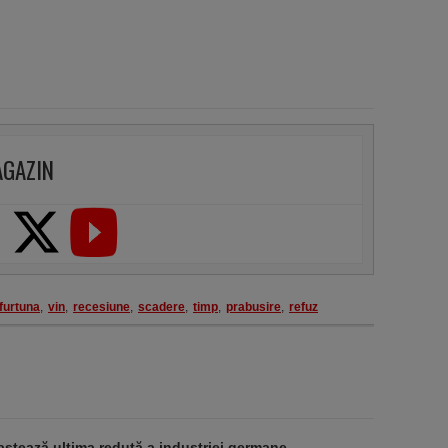
AGAZIN
furtuna
,
vin
,
recesiune
,
scadere
,
timp
,
prabusire
,
refuz
stează ultima redută a industriei germane