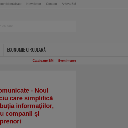
 confidentialitate
Newsletter
Contact
Arhiva BM
ECONOMIE CIRCULARĂ
Cataloage BM
Evenimente
omunicate - Noul
ciu care simplifică
ibuţia informaţiilor,
u companii şi
prenori