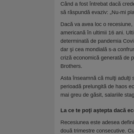
Când a fost întrebat dacă cred
să răspundă evaziv: „Nu-mi plac
Dacă va avea loc o recesiune,
americană în ultimii 16 ani. Ult
determinată de pandemia Covi
dar şi cea mondială s-a confru
criză economică generată de 
Brothers.
Asta înseamnă că mulţi adulţi 
perioadă prelungită de haos ec
mai greu de găsit, salariile sta
La ce te poţi aştepta dacă ec
Recesiunea este adesea definit
două trimestre consecutive. C