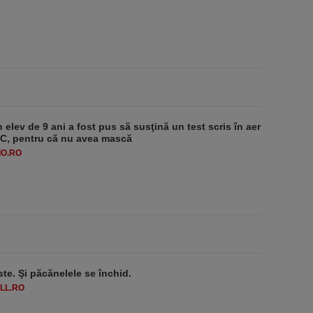
 elev de 9 ani a fost pus să susţină un test scris în aer
-1°C, pentru că nu avea mască
O.RO
ste. Şi păcănelele se închid.
LL.RO