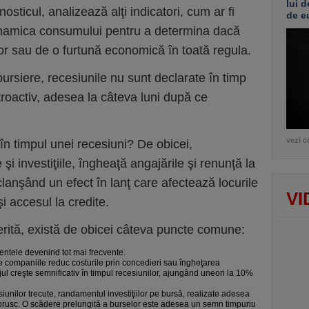
lui d
ticul, analizează alţi indicatori, cum ar fi
de e
i dinamica consumului pentru a determina dacă
or sau de o furtună economică în toată regula.
ursiere, recesiunile nu sunt declarate în timp
roactiv, adesea la câteva luni după ce
vezi c
 în timpul unei recesiuni? De obicei,
e şi investiţiile, îngheaţă angajările şi renunţă la
lanşând un efect în lanţ care afectează locurile
VI
i accesul la credite.
erită, există de obicei câteva puncte comune:
imentele devenind tot mai frecvente.
e companiile reduc costurile prin concedieri sau îngheţarea
jul creşte semnificativ în timpul recesiunilor, ajungând uneori la 10%
siunilor trecute, randamentul investiţiilor pe bursă, realizate adesea
brusc. O scădere prelungită a burselor este adesea un semn timpuriu