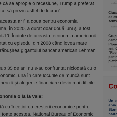
e că se apropie o recesiune, Trump a preferat
astă
e să prezic astfel de lucruri”.
Ciucu
de ex
 aceasta ar fi a doua pentru economia
senzo
astă
ima, în 2020, a durat doar două luni şi a fost
d-19. Înainte de aceasta, economia americană
Grupu
demol
ntat cu episodul din 2008 când lovea mare
Ploie
ani. 
prăbuşirea gigantului bancar american Lehman
“Reor
pentr
platf
astă
sub 35 de ani nu s-au confruntat niciodată cu o
onomic, una în care locurile de muncă sunt
gnează şi alegerile financiare devin mai dificile.
Co
onomia o ia la vale:
Un p
abia
ă ca încetinirea creşterii economice pentru
Stan
u toate acestea, National Bureau of Economic
part