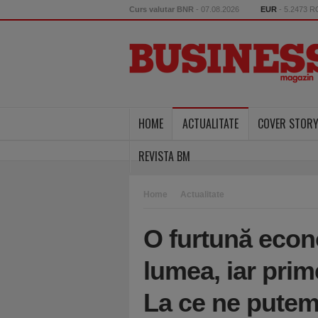
Curs valutar BNR
- 07.08.2026
EUR
- 5.2473 
HOME
ACTUALITATE
COVER STOR
REVISTA BM
Home
Actualitate
O furtună econ
lumea, iar pri
La ce ne putem