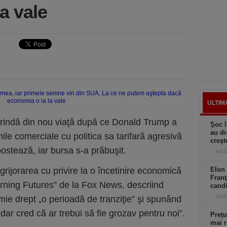
a vale
ULTIM
prindă din nou viaţă după ce Donald Trump a
Şoc î
au di
ile comerciale cu politica sa tarifară agresivă
creşt
ipostează, iar bursa s-a prăbuşit.
astă
rijorarea cu privire la o încetinire economică
Elon 
Franţ
rning Futures” de la Fox News, descriind
candi
astă
mie drept „o perioadă de tranziţie” şi spunând
dar cred că ar trebui să fie grozav pentru noi”.
Preţu
mai r