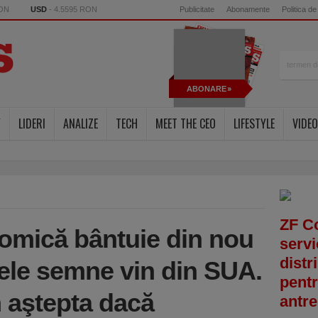
RON
USD
- 4.5595 RON
Publicitate
Abonamente
Politica de
ABONARE
Y
LIDERI
ANALIZE
TECH
MEET THE CEO
LIFESTYLE
VIDEO
ZF C
omică bântuie din nou
servi
distr
mele semne vin din SUA.
pentr
 aştepta dacă
antre