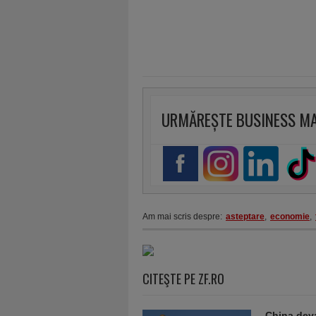
URMĂREȘTE BUSINESS M
Am mai scris despre:
asteptare
,
economie
,
CITEŞTE PE ZF.RO
China deva