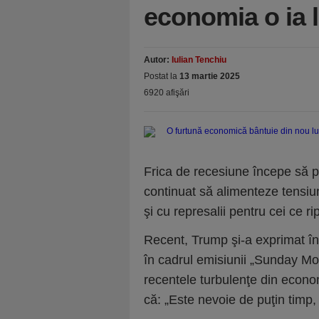
economia o ia l
Autor:
Iulian Tenchiu
Postat la
13 martie 2025
6920 afişări
Frica de recesiune începe să 
continuat să alimenteze tensiun
şi cu represalii pentru cei ce r
Recent, Trump şi-a exprimat îng
în cadrul emisiunii „Sunday Mo
recentele turbulenţe din econo
că: „Este nevoie de puţin timp, 