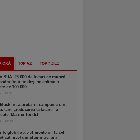
A ORĂ
TOP AZI
TOP 7 ZILE
n SUA. 23.000 de locuri de muncă
spărut în iulie deşi se estima o
ere de 100.000
zi, 18:11
Musk intră brutal în campania din
a: cere „reducerea la tăcere” a
datei Marine Tondel
zi, 18:10
rile globale ale alimentelor, la cel
idicat nivel din ultimii trei ani