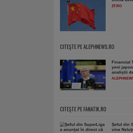
ZF.RO
CITEŞTE PE ALEPHNEWS.RO
Financial 
yeni japon
analiștii 
ALEPHNEW
CITEŞTE PE FANATIK.RO
Șeful din 
vine Neluț