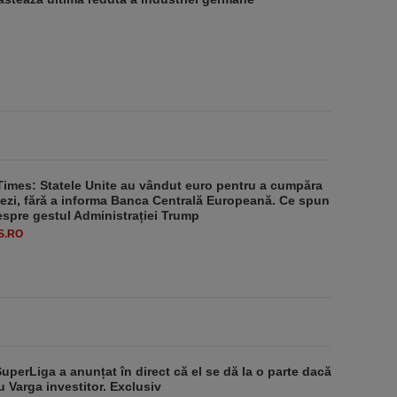
Times: Statele Unite au vândut euro pentru a cumpăra
ezi, fără a informa Banca Centrală Europeană. Ce spun
despre gestul Administrației Trump
S.RO
SuperLiga a anunțat în direct că el se dă la o parte dacă
u Varga investitor. Exclusiv