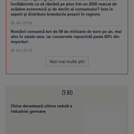
încălţăminte ca să rămână pe plus într-un 2026 marcat de
scădere economică şi de declin al consumului? Iese la
export şi distribuie brandurile proprii în regiune
ieri, 20:20
Românii consumă ton de 50 de milioane de euro pe an, mai
ales în salate vara, iar conservele reprezintă peste 80% din
importuri
ieri, 20:19
Vezi mai multe ştiri
ZF.RO
China devastează ultima redută a
industriei germane