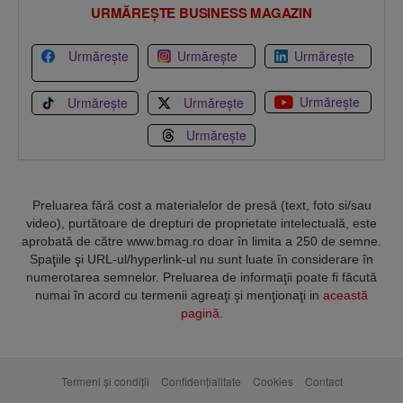
URMĂREȘTE BUSINESS MAGAZIN
Urmărește
Urmărește
Urmărește
Urmărește
Urmărește
Urmărește
Urmărește
Preluarea fără cost a materialelor de presă (text, foto si/sau
video), purtătoare de drepturi de proprietate intelectuală, este
aprobată de către www.bmag.ro doar în limita a 250 de semne.
Spaţiile şi URL-ul/hyperlink-ul nu sunt luate în considerare în
numerotarea semnelor. Preluarea de informaţii poate fi făcută
numai în acord cu termenii agreaţi şi menţionaţi in
această
pagină
.
Termeni și condiții
Confidențialitate
Cookies
Contact