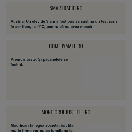
SMARTRADIO.RO
Austria| Un elev de 9 ani a fost pus să susţină un test scris
în aer liber, la -1°C, pentru că nu avea mască
COMEDYMALL.RO
Vremuri triste. Şi păcănelele se
închid.
MONITORULJUSTITIEI.RO
Modificări la legea societăţilor: Mai
multe firme vor putea funcţiona la