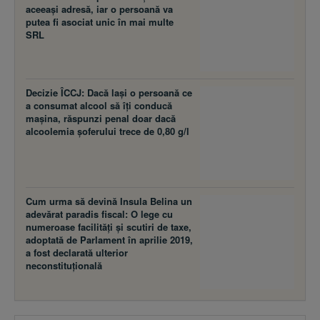
aceeaşi adresă, iar o persoană va
putea fi asociat unic în mai multe
SRL
Decizie ÎCCJ: Dacă laşi o persoană ce
a consumat alcool să îţi conducă
maşina, răspunzi penal doar dacă
alcoolemia şoferului trece de 0,80 g/l
Cum urma să devină Insula Belina un
adevărat paradis fiscal: O lege cu
numeroase facilităţi şi scutiri de taxe,
adoptată de Parlament în aprilie 2019,
a fost declarată ulterior
neconstituţională