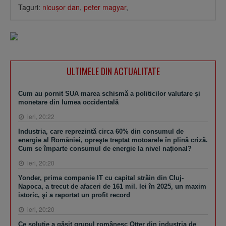
Taguri:
nicuşor dan
,
peter magyar
,
ULTIMELE DIN ACTUALITATE
Cum au pornit SUA marea schismă a politicilor valutare şi
monetare din lumea occidentală
ieri, 20:22
Industria, care reprezintă circa 60% din consumul de
energie al României, opreşte treptat motoarele în plină criză.
Cum se împarte consumul de energie la nivel naţional?
ieri, 20:20
Yonder, prima companie IT cu capital străin din Cluj-
Napoca, a trecut de afaceri de 161 mil. lei în 2025, un maxim
istoric, şi a raportat un profit record
ieri, 20:20
Ce soluţie a găsit grupul românesc Otter din industria de