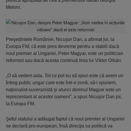
politică apropiată de cea a premierului italian Giorgia
Meloni.
Preşedintele României, Nicuşor Dan, a afirmat joi, la
Europa FM, că este prea devreme pentru a stabili dacă
noul premier al Ungariei, Peter Magyar, este un politician
reformist sau dacă acesta continuă linia lui Viktor Orbán.
„O să vedem asta. Tot ce pot eu să spun este că avem un
întreg public ungar care este într-o zonă, să-i spunem,
naţionalist-suveranistă şi atunci domnul Magyar este un
reprezentant al acestor oameni”, a spus Nicuşor Dan joi,
la Europa FM.
Şeful statului a adăugat faptul că noul premier al Ungariei
se declară pro-european, însă direcţia sa politică va