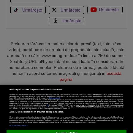
Urmărește
Urmărește
Urmărește
Urmărește
Preluarea fără cost a materialelor de presă (text, foto si/sau
video), purtătoare de drepturi de proprietate intelectuală, este
aprobată de către www.bmag.ro doar în limita a 250 de semne.
Spaţiile şi URL-ul/hyperlink-ul nu sunt luate în considerare în
numerotarea semnelor. Preluarea de informaţii poate fi făcută
numai în acord cu termenii agreaţi şi menţionaţi in
această
pagină
.
Nouă ne pasă ca datele tale personale să rămână confidențiale
Noi și partenerii noștri
589
stocăm și/sau accesăm informații pe dispozitivul dvs., precum identificatorii cookie unici pentru prelucrarea datelor cu caracter personal. Puteți accepta
sau gestiona preferințele dvs. făcând clic mai jos, respectiv vă puteți opune utilizării unui interes legitim în orice moment pe pagina cu politica de confidențialitate. Aceste alegeri vor
fi raportate partenerilor noștri și nu vă vor afecta navigarea.
Mai multe detalii
Noi si partenerii nostri (retelele de socializare si agentiile de publicitate partenere, precum si furnizorii nostri de servicii de date analitice) prelucram date pentru a permite
Termeni și condiții
Confidențialitate
Cookies
Contact
website-ului sa functioneze, pentru a personaliza continutul si anunturile publicitare afisate in functie de interesele si/sau profilul dvs., pentru a va oferi functionalitati aferente
retelelor de socializare si pentru a analiza traficul pe website. Beneficiati de drepturile prevazute de art. 15-22 din GDPR in legatura cu prelucrarea datelor cu caracter personal.
Aceste drepturi pot fi exercitate prin modalitatea indicata
aici
. Prin click pe “ACCEPT TOATE”, acceptati folosirea tuturor Tehnologiilor de tip Cookie, care implica inclusiv acceptul
dvs. cu privire la stocarea/accesarea informatiilor de catre Vendor-ii cu care colaboram. Prin click pe “VREAU SA MODIFIC SETARILE INDIVIDUAL” puteti schimba preferintele in
mod individual, mai putin cele legate de cookie strict necesare pentru functionarea website-ului.
Atât noi, cât și partenerii noștri prelucrăm datele pentru a oferi:
Copyright © 2025 BUSINESSMEX S.A.
Stocarea și/sau accesarea informațiilor de pe un dispozitiv. Măsurarea performanței reclamelor. Utilizarea profilurilor pentru selectarea conținutului personalizat. Dezvoltarea și
îmbunătățirea serviciilor. Crearea profilurilor de conținut personalizat. Utilizarea profilurilor pentru selectarea publicității personalizate. Crearea profilurilor pentru publicitate
personalizată. Măsurarea performanței conținutului. Înțelegerea publicului prin statistici sau combinații de date din surse diferite. Utilizarea datelor limitate pentru a selecta
Setări cookies
conținutul. Utilizarea de date limitate pentru a selecta publicitatea. Date precise de geolocație și identificarea prin scanarea dispozitivului.
Listă parteneri (furnizori)
ACCEPT TOATE