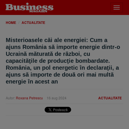
Desch
meniu
HOME
ACTUALITATE
Misterioasele căi ale energiei: Cum a
ajuns România să importe energie dintr-o
Ucraină măturată de război, cu
capacităţile de producţie bombardate.
România, un pol energetic în declaraţii, a
ajuns să importe de două ori mai multă
energie în acest an
Autor:
Roxana Petrescu
16 aug 2024
ACTUALITATE