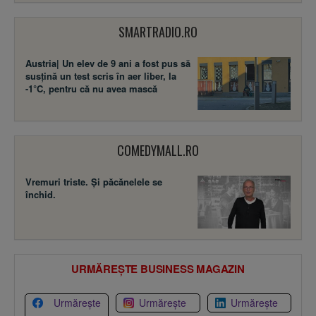
SMARTRADIO.RO
Austria| Un elev de 9 ani a fost pus să
susţină un test scris în aer liber, la
-1°C, pentru că nu avea mască
COMEDYMALL.RO
Vremuri triste. Şi păcănelele se
închid.
URMĂREȘTE BUSINESS MAGAZIN
Urmărește
Urmărește
Urmărește