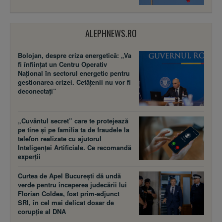
ALEPHNEWS.RO
Bolojan, despre criza energetică: „Va
fi înființat un Centru Operativ
Național în sectorul energetic pentru
gestionarea crizei. Cetățenii nu vor fi
deconectați”
„Cuvântul secret” care te protejează
pe tine și pe familia ta de fraudele la
telefon realizate cu ajutorul
Inteligenței Artificiale. Ce recomandă
experții
Curtea de Apel București dă undă
verde pentru începerea judecării lui
Florian Coldea, fost prim-adjunct
SRI, în cel mai delicat dosar de
corupție al DNA