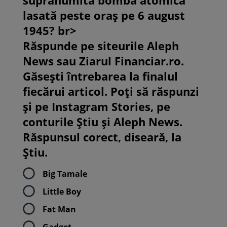
supranumită bomba atomică
lasată peste oraș pe 6 august
1945? br>
Răspunde pe siteurile Aleph
News sau Ziarul Financiar.ro.
Găsești întrebarea la finalul
fiecărui articol. Poți să răspunzi
și pe Instagram Stories, pe
conturile Știu și Aleph News.
Răspunsul corect, diseară, la
Știu.
Big Tamale
Little Boy
Fat Man
Gadget