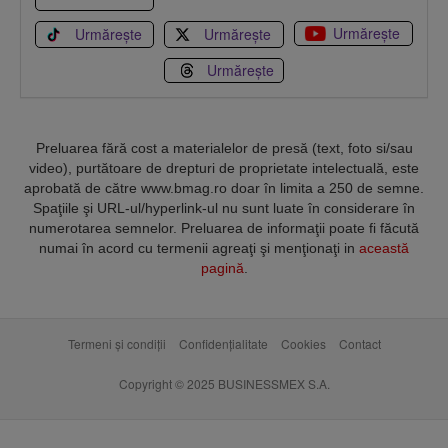
Urmărește
Urmărește
Urmărește
Urmărește
Preluarea fără cost a materialelor de presă (text, foto si/sau
video), purtătoare de drepturi de proprietate intelectuală, este
aprobată de către www.bmag.ro doar în limita a 250 de semne.
Spaţiile şi URL-ul/hyperlink-ul nu sunt luate în considerare în
numerotarea semnelor. Preluarea de informaţii poate fi făcută
numai în acord cu termenii agreaţi şi menţionaţi in
această
pagină
.
Termeni și condiții
Confidențialitate
Cookies
Contact
Copyright © 2025 BUSINESSMEX S.A.