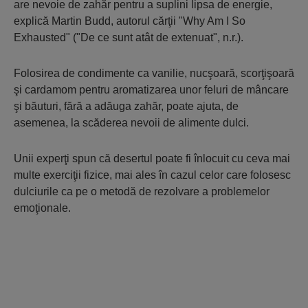
are nevoie de zahăr pentru a suplini lipsa de energie,
explică Martin Budd, autorul cărţii "Why Am I So
Exhausted" ("De ce sunt atât de extenuat", n.r.).
Folosirea de condimente ca vanilie, nucşoară, scorţişoară
şi cardamom pentru aromatizarea unor feluri de mâncare
şi băuturi, fără a adăuga zahăr, poate ajuta, de
asemenea, la scăderea nevoii de alimente dulci.
Unii experţi spun că desertul poate fi înlocuit cu ceva mai
multe exerciţii fizice, mai ales în cazul celor care folosesc
dulciurile ca pe o metodă de rezolvare a problemelor
emoţionale.