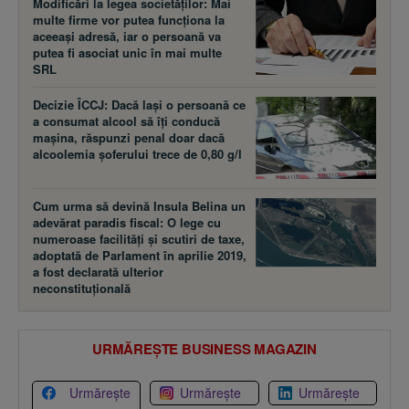
Modificări la legea societăţilor: Mai
multe firme vor putea funcţiona la
aceeaşi adresă, iar o persoană va
putea fi asociat unic în mai multe
SRL
Decizie ÎCCJ: Dacă laşi o persoană ce
a consumat alcool să îţi conducă
maşina, răspunzi penal doar dacă
alcoolemia şoferului trece de 0,80 g/l
Cum urma să devină Insula Belina un
adevărat paradis fiscal: O lege cu
numeroase facilităţi şi scutiri de taxe,
adoptată de Parlament în aprilie 2019,
a fost declarată ulterior
neconstituţională
URMĂREȘTE BUSINESS MAGAZIN
Urmărește
Urmărește
Urmărește