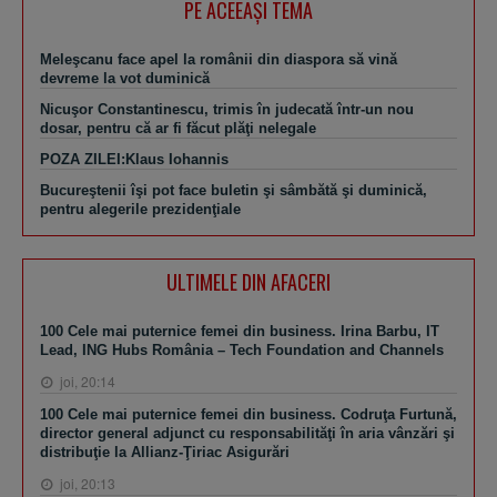
PE ACEEAŞI TEMA
Meleşcanu face apel la românii din diaspora să vină
devreme la vot duminică
Nicuşor Constantinescu, trimis în judecată într-un nou
dosar, pentru că ar fi făcut plăţi nelegale
POZA ZILEI:Klaus Iohannis
Bucureştenii îşi pot face buletin şi sâmbătă şi duminică,
pentru alegerile prezidenţiale
ULTIMELE DIN AFACERI
100 Cele mai puternice femei din business. Irina Barbu, IT
Lead, ING Hubs România – Tech Foundation and Channels
joi, 20:14
100 Cele mai puternice femei din business. Codruţa Furtună,
director general adjunct cu responsabilităţi în aria vânzări şi
distribuţie la Allianz-Ţiriac Asigurări
joi, 20:13