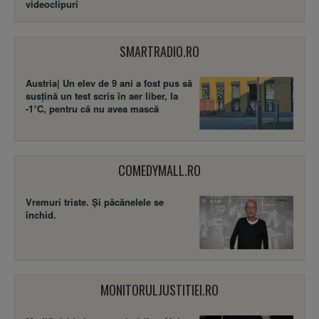
videoclipuri
SMARTRADIO.RO
Austria| Un elev de 9 ani a fost pus să
susţină un test scris în aer liber, la
-1°C, pentru că nu avea mască
COMEDYMALL.RO
Vremuri triste. Şi păcănelele se
închid.
MONITORULJUSTITIEI.RO