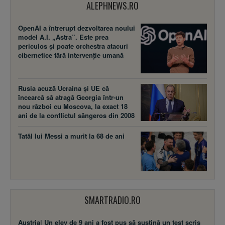
ALEPHNEWS.RO
OpenAI a întrerupt dezvoltarea noului
model A.I. „Astra”. Este prea
periculos și poate orchestra atacuri
cibernetice fără intervenție umană
Rusia acuză Ucraina şi UE că
încearcă să atragă Georgia într-un
nou război cu Moscova, la exact 18
ani de la conflictul sângeros din 2008
Tatăl lui Messi a murit la 68 de ani
SMARTRADIO.RO
Austria| Un elev de 9 ani a fost pus să susţină un test scris