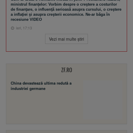
ministrul finanţelor: Vorbim despre o creştere a costurilor
de finanţare, o influenţă serioasă asupra cursului, o creştere
a inflaţiei şi asupra creşterii economice. Ne-ar băga în
recesiune VIDEO
ieri, 17:13
Vezi mai multe ştiri
ZF.RO
China devastează ultima redută a
industriei germane