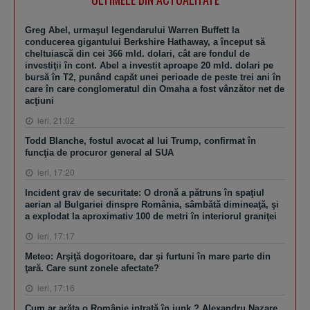
Greg Abel, urmaşul legendarului Warren Buffett la
conducerea gigantului Berkshire Hathaway, a început să
cheltuiască din cei 366 mld. dolari, cât are fondul de
investiţii în cont. Abel a investit aproape 20 mld. dolari pe
bursă în T2, punând capăt unei perioade de peste trei ani în
care în care conglomeratul din Omaha a fost vânzător net de
acţiuni
ieri, 21:02
Todd Blanche, fostul avocat al lui Trump, confirmat în
funcţia de procuror general al SUA
ieri, 17:20
Incident grav de securitate: O dronă a pătruns în spaţiul
aerian al Bulgariei dinspre România, sâmbătă dimineaţă, şi
a explodat la aproximativ 100 de metri în interiorul graniţei
ieri, 17:17
Meteo: Arşiţă dogoritoare, dar şi furtuni în mare parte din
ţară. Care sunt zonele afectate?
ieri, 17:16
Cum ar arăta o Românie intrată în junk ? Alexandru Nazare,