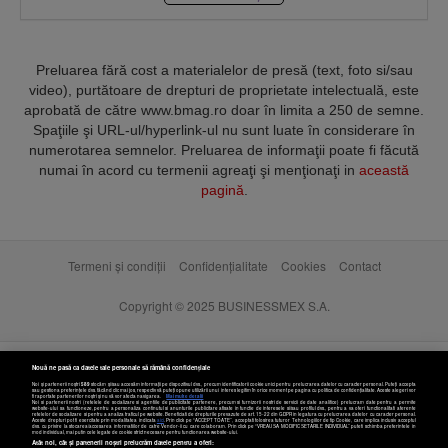
Preluarea fără cost a materialelor de presă (text, foto si/sau
video), purtătoare de drepturi de proprietate intelectuală, este
aprobată de către www.bmag.ro doar în limita a 250 de semne.
Spaţiile şi URL-ul/hyperlink-ul nu sunt luate în considerare în
numerotarea semnelor. Preluarea de informaţii poate fi făcută
numai în acord cu termenii agreaţi şi menţionaţi in
această
pagină
.
Termeni și condiții
Confidențialitate
Cookies
Contact
Copyright © 2025 BUSINESSMEX S.A.
Nouă ne pasă ca datele tale personale să rămână confidențiale
Noi și partenerii noștri
589
stocăm și/sau accesăm informații pe dispozitivul dvs., precum identificatorii cookie unici pentru prelucrarea datelor cu caracter personal. Puteți accepta
sau gestiona preferințele dvs. făcând clic mai jos, respectiv vă puteți opune utilizării unui interes legitim în orice moment pe pagina cu politica de confidențialitate. Aceste alegeri vor
fi raportate partenerilor noștri și nu vă vor afecta navigarea.
Mai multe detalii
Noi si partenerii nostri (retelele de socializare si agentiile de publicitate partenere, precum si furnizorii nostri de servicii de date analitice) prelucram date pentru a permite
website-ului sa functioneze, pentru a personaliza continutul si anunturile publicitare afisate in functie de interesele si/sau profilul dvs., pentru a va oferi functionalitati aferente
retelelor de socializare si pentru a analiza traficul pe website. Beneficiati de drepturile prevazute de art. 15-22 din GDPR in legatura cu prelucrarea datelor cu caracter personal.
Aceste drepturi pot fi exercitate prin modalitatea indicata
aici
. Prin click pe “ACCEPT TOATE”, acceptati folosirea tuturor Tehnologiilor de tip Cookie, care implica inclusiv acceptul
dvs. cu privire la stocarea/accesarea informatiilor de catre Vendor-ii cu care colaboram. Prin click pe “VREAU SA MODIFIC SETARILE INDIVIDUAL” puteti schimba preferintele in
mod individual, mai putin cele legate de cookie strict necesare pentru functionarea website-ului.
Atât noi, cât și partenerii noștri prelucrăm datele pentru a oferi: