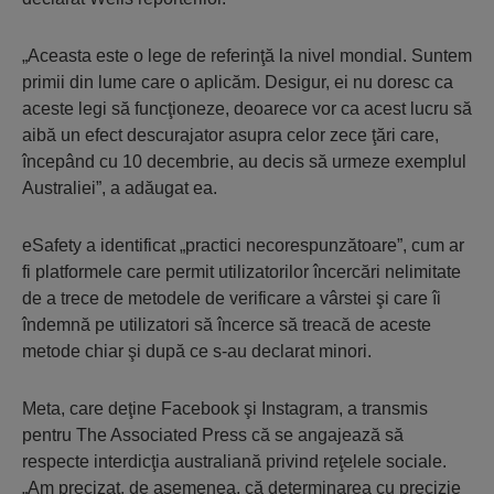
„Aceasta este o lege de referinţă la nivel mondial. Suntem
primii din lume care o aplicăm. Desigur, ei nu doresc ca
aceste legi să funcţioneze, deoarece vor ca acest lucru să
aibă un efect descurajator asupra celor zece ţări care,
începând cu 10 decembrie, au decis să urmeze exemplul
Australiei”, a adăugat ea.
eSafety a identificat „practici necorespunzătoare”, cum ar
fi platformele care permit utilizatorilor încercări nelimitate
de a trece de metodele de verificare a vârstei şi care îi
îndemnă pe utilizatori să încerce să treacă de aceste
metode chiar şi după ce s-au declarat minori.
Meta, care deţine Facebook şi Instagram, a transmis
pentru The Associated Press că se angajează să
respecte interdicţia australiană privind reţelele sociale.
„Am precizat, de asemenea, că determinarea cu precizie