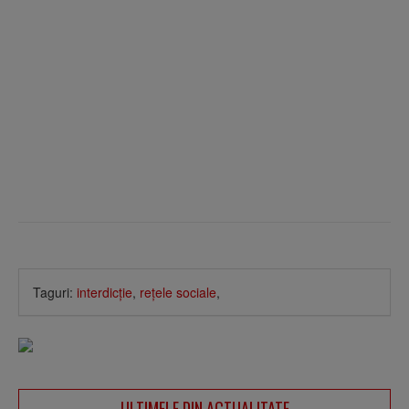
Taguri:
interdicţie
,
reţele sociale
,
ULTIMELE DIN ACTUALITATE