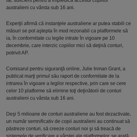
fac suficient pentru a împiedica accesul copiilor
australieni cu vârsta sub 16 ani.
Experţii afirmă că instanţele australiene ar putea stabili ce
măsuri se pot aştepta în mod rezonabil ca platformele să
ia, în conformitate cu legile intrate în vigoare pe 10
decembrie, care interzic copiilor mici să deţină conturi,
potrivit AP.
Comisarul pentru siguranţă online, Julie Inman Grant, a
publicat marţi primul său raport de conformitate de la
intrarea în vigoare a legilor respective, prin care se cere
celor 10 platforme să elimine toţi deţinătorii de conturi
australieni cu vârsta sub 16 ani.
Deşi 5 milioane de conturi australiene au fost dezactivate,
un număr semnificativ de copii australieni au continuat să
păstreze conturi, să creeze conturi noi şi să treacă de
sistemele de verificare a vârstei ale platformelor, se arată