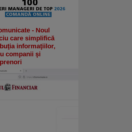
omunicate - Noul
ciu care simplifică
ibuţia informaţiilor,
u companii şi
prenori