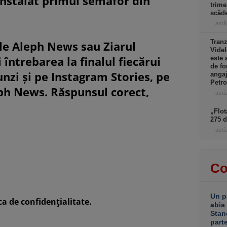
instalat primul semafor din
trime
scăd
astă
Tranz
le Aleph News sau Ziarul
Videl
 întrebarea la finalul fiecărui
este 
de fo
unzi și pe Instagram Stories, pe
angaj
Petr
eph News. Răspunsul corect,
astă
„Flot
275 d
astă
Co
Un p
ca de confidenţialitate.
abia
Stan
part