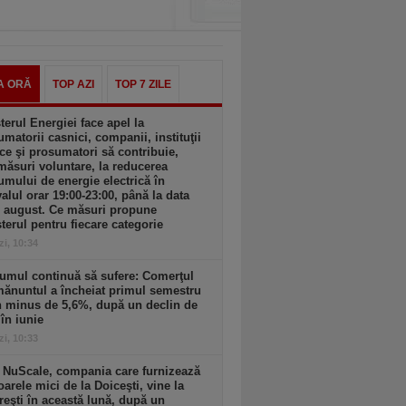
A ORĂ
TOP AZI
TOP 7 ZILE
terul Energiei face apel la
matorii casnici, companii, instituţii
ce şi prosumatori să contribuie,
măsuri voluntare, la reducerea
mului de energie electrică în
valul orar 19:00-23:00, până la data
1 august. Ce măsuri propune
terul pentru fiecare categorie
zi, 10:34
umul continuă să sufere: Comerţul
ănuntul a încheiat primul semestru
n minus de 5,6%, după un declin de
în iunie
zi, 10:33
 NuScale, compania care furnizează
oarele mici de la Doiceşti, vine la
eşti în această lună, după un