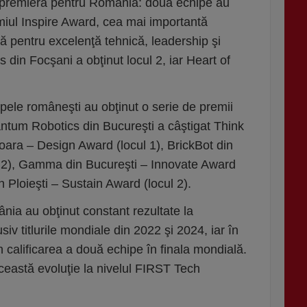
o premieră pentru România: două echipe au
miul Inspire Award, cea mai importantă
tă pentru excelenţă tehnică, leadership şi
 din Focşani a obţinut locul 2, iar Heart of
pele româneşti au obţinut o serie de premii
ntum Robotics din Bucureşti a câştigat Think
oara – Design Award (locul 1), BrickBot din
 2), Gamma din Bucureşti – Innovate Award
in Ploieşti – Sustain Award (locul 2).
ânia au obţinut constant rezultate la
usiv titlurile mondiale din 2022 şi 2024, iar în
 calificarea a două echipe în finala mondială.
ceastă evoluţie la nivelul FIRST Tech