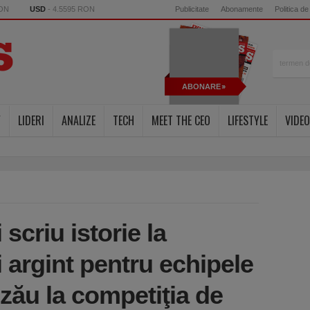
RON
USD
- 4.5595 RON
Publicitate
Abonamente
Politica de
ABONARE
Y
LIDERI
ANALIZE
TECH
MEET THE CEO
LIFESTYLE
VIDEO
scriu istorie la
 argint pentru echipele
uzău la competiţia de