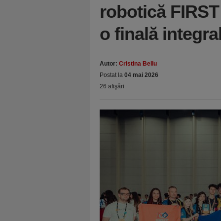
robotică FIRST
o finală integr
Autor:
Cristina Bellu
Postat la
04 mai 2026
26 afişări