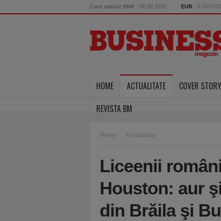
Curs valutar BNR
- 06.08.2026
EUR
- 5.2473 
HOME
ACTUALITATE
COVER STOR
REVISTA BM
Home
Actualitate
Liceenii români 
Houston: aur şi
din Brăila şi B