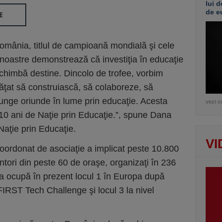
lui d
de e
E
mânia, titlul de campioană mondială şi cele
 noastre demonstrează că investiţia în educaţie
chimbă destine. Dincolo de trofee, vorbim
ăţat să construiască, să colaboreze, să
unge oriunde în lume prin educaţie. Acesta
vezi c
 10 ani de Naţie prin Educaţie.”, spune Dana
Naţie prin Educaţie.
VI
coordonat de asociaţie a implicat peste 10.800
ntori din peste 60 de oraşe, organizaţi în 236
a ocupă în prezent locul 1 în Europa după
FIRST Tech Challenge şi locul 3 la nivel