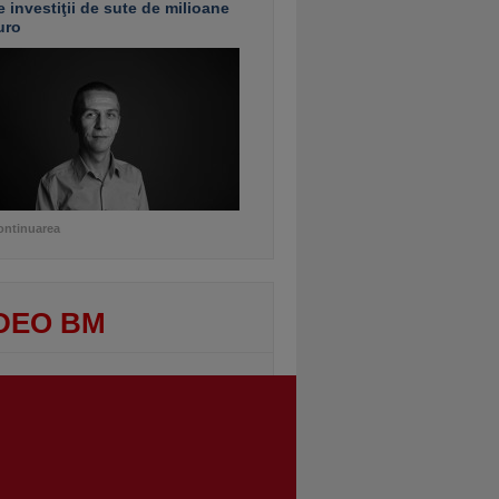
e investiţii de sute de milioane
uro
ontinuarea
DEO BM