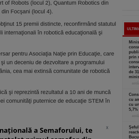
art of Robots (locul 2), Quantum Robotics din
 din Focşani (locul 4).
bţinut 15 premii distincte, reconfirmând statutul
ULTIM
oli internaţionali în robotică educaţională şi
Minis
consu
publi
ersar pentru Asociaţia Naţie prin Educaţie, care
prin 
 şi un deceniu de dezvoltare a programului
consu
inter
ia, cea mai extinsă comunitate de robotică
de 3
minis
astă
rică şi reprezintă rezultatul a 10 ani de muncă
Cons
cu am
nei comunităţi puternice de educaţie STEM în
cu u
5,7% 
astă
Şeful
X
rnațională a Semaforului, te
react
Bucur