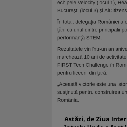
echipele Velocity (locul 1), He
Bucureşti (locul 3) şi AiCitizens
În total, delegaţia României a o
ţării ca unul dintre principalii p
performanţă STEM.
Rezultatele vin într-un an aniv
marchează 10 ani de activitate
FIRST Tech Challenge în Român
pentru liceeni din ţară.
„Această victorie este una isto
susţinută pentru construirea u
România.
Astăzi, de Ziua Inte