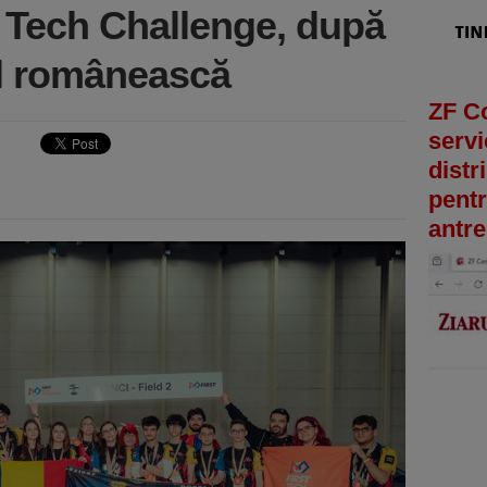
 Tech Challenge, după
al românească
ZF C
servi
distr
pentr
antre