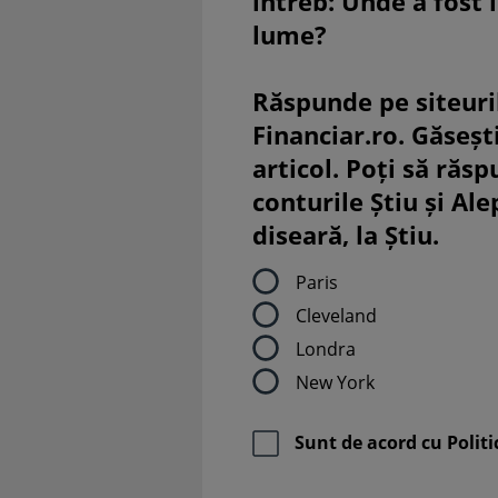
întreb: Unde a fost 
lume?
Răspunde pe siteuri
Financiar.ro. Găsești
articol. Poți să răsp
conturile Știu și Al
diseară, la Știu.
Paris
Cleveland
Londra
New York
Sunt de acord cu
Politi