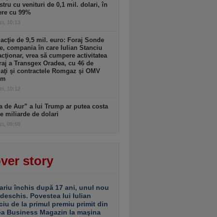
stru cu venituri de 0,1 mil. dolari, în
ere cu 99%
zi, 10:13
acţie de 9,5 mil. euro: Foraj Sonde
e, compania în care Iulian Stanciu
acţionar, vrea să cumpere activitatea
raj a Transgex Oradea, cu 46 de
aţi şi contractele Romgaz şi OMV
om
zi, 10:12
a de Aur” a lui Trump ar putea costa
e miliarde de dolari
zi, 09:59
ver story
ariu închis după 17 ani, unul nou
 deschis. Povestea lui Iulian
ciu de la primul premiu primit din
ea Business Magazin la maşina