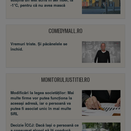
-1°C, pentru că nu avea mască
COMEDYMALL.RO
Vremuri triste. Şi păcănelele se
închid.
MONITORULJUSTITIEI.RO
Modificări la legea societăţilor: Mai
multe firme vor putea funcţiona la
aceeaşi adresă, iar o persoană va
putea fi asociat unic în mai multe
SRL
Decizie ÎCCJ: Dacă laşi o persoană ce
a consumat alcool să îţi conducă