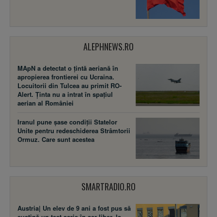
ALEPHNEWS.RO
MApN a detectat o țintă aeriană în
apropierea frontierei cu Ucraina.
Locuitorii din Tulcea au primit RO-
Alert. Ținta nu a intrat în spațiul
aerian al României
Iranul pune șase condiții Statelor
Unite pentru redeschiderea Strâmtorii
Ormuz. Care sunt acestea
SMARTRADIO.RO
Austria| Un elev de 9 ani a fost pus să
susţină un test scris în aer liber, la