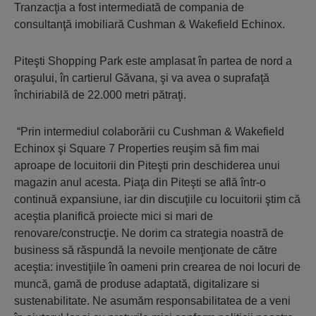
Tranzacţia a fost intermediată de compania de
consultanţă imobiliară Cushman & Wakefield Echinox.
Piteşti Shopping Park este amplasat în partea de nord a
oraşului, în cartierul Găvana, şi va avea o suprafaţă
închiriabilă de 22.000 metri pătraţi.
“Prin intermediul colaborării cu Cushman & Wakefield
Echinox şi Square 7 Properties reuşim să fim mai
aproape de locuitorii din Piteşti prin deschiderea unui
magazin anul acesta. Piaţa din Piteşti se află într-o
continuă expansiune, iar din discuţiile cu locuitorii ştim că
aceştia planifică proiecte mici si mari de
renovare/construcţie. Ne dorim ca strategia noastră de
business să răspundă la nevoile menţionate de către
aceştia: investiţiile în oameni prin crearea de noi locuri de
muncă, gamă de produse adaptată, digitalizare si
sustenabilitate. Ne asumăm responsabilitatea de a veni