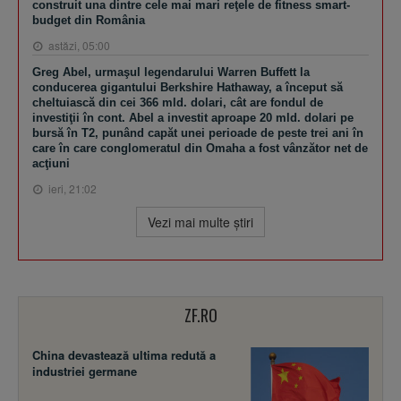
construit una dintre cele mai mari reţele de fitness smart-
budget din România
astăzi, 05:00
Greg Abel, urmaşul legendarului Warren Buffett la
conducerea gigantului Berkshire Hathaway, a început să
cheltuiască din cei 366 mld. dolari, cât are fondul de
investiţii în cont. Abel a investit aproape 20 mld. dolari pe
bursă în T2, punând capăt unei perioade de peste trei ani în
care în care conglomeratul din Omaha a fost vânzător net de
acţiuni
ieri, 21:02
Vezi mai multe ştiri
ZF.RO
China devastează ultima redută a
industriei germane