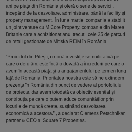
ani pe piaţa din România şi oferă o serie de servicii,
începând de la dezvoltare, administrare, până la facility şi
property management. În luna martie, compania a stabilit
un joint venture cu M Core Property, companie din Marea
Britanie care a achizitionat anul trecut cele 25 de parcuri
de retail gestionate de Mitiska REIM în România
”Proiectul din Piteşti, o nouă investiţie semnificativă pe
care o derulăm, este încă o dovadă a încrederii pe care o
avem în această piaţa şi a angajamentului pe termen lung
faţă de România. Prioritatea noastra este să ne extindem
prezenţa în România din punct de vedere al portofoliului
de proiecte, dar avem totodată ca obiectiv esential şi
contribuţia pe care o putem aduce comunităţilor prin
locurile de muncă create, susţinând dezvoltarea
economică a acestora.” , a declarat Clemens Petschnikar,
partner & CEO al Square 7 Properties.