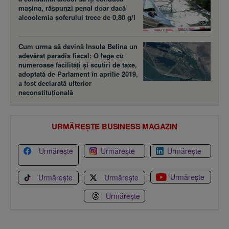
maşina, răspunzi penal doar dacă
alcoolemia şoferului trece de 0,80 g/l
Cum urma să devină Insula Belina un
adevărat paradis fiscal: O lege cu
numeroase facilităţi şi scutiri de taxe,
adoptată de Parlament în aprilie 2019,
a fost declarată ulterior
neconstituţională
URMĂREȘTE BUSINESS MAGAZIN
Urmărește
Urmărește
Urmărește
Urmărește
Urmărește
Urmărește
Urmărește