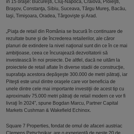
în 15 oraşe: Bucureşti, Cluj-Napoca, Craiova, Ploieşti,
Braşov, Constanţa, Sibiu, Suceava, Târgu Mureş, Bacău,
Iaşi, Timişoara, Oradea, Târgovişte şi Arad.
„Piaţa de retail din România se bucură în continuare de
rezultate bune şi de încrederea retailerilor, ale căror
planuri de extindere la nivel naţional sunt din ce în ce mai
ambiţioase, ceea ce încurajează dezvoltatorii să
investească în noi proiecte. De altfel, dacă ne uităm la
proiectele de retail aflate în diverse stadii de construcţie,
suprafaţa acestora depăşeşte 300.000 de metri pătraţi, iar
Piteşti este unul dintre oraşele care vor beneficia de
unele dintre cele mai importante investiţii de acest tip cu
aproximativ 75.000 metri pătraţi de retail modern ce vor fi
livraţi în 2024”, spune Bogdan Marcu, Partner Capital
Markets Cushman & Wakefield Echinox.
Square 7 Properties, fondat de omul de afaceri austriac
Clemens Petschnikar, are o experienţă de peste 20 de