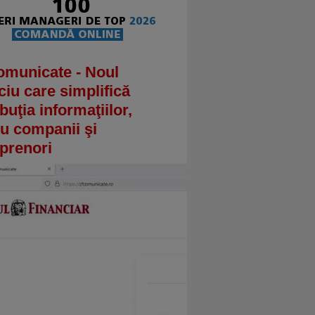
omunicate - Noul
ciu care simplifică
ibuţia informaţiilor,
u companii şi
prenori