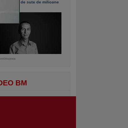
e investiţii de sute de milioane
uro
ontinuarea
DEO BM