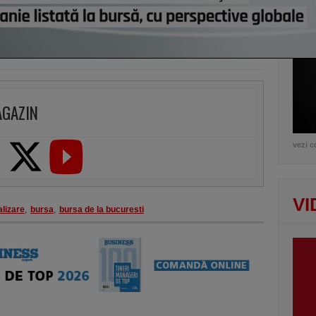
lui d
de e
AGAZIN
vezi c
VI
alizare
,
bursa
,
bursa de la bucuresti