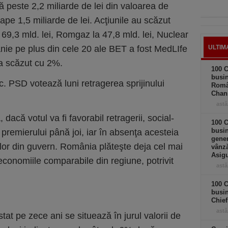
ă peste 2,2 miliarde de lei din valoarea de
pe 1,5 miliarde de lei. Acţiunile au scăzut
 69,3 mld. lei, Romgaz la 47,8 mld. lei, Nuclear
anie pe plus din cele 20 ale BET a fost MedLIfe
ULTIM
 a scăzut cu 2%.
100 C
busin
ic. PSD votează luni retragerea sprijinului
Româ
Chan
astă
, dacă votul va fi favorabil retragerii, social-
100 C
busin
premierului până joi, iar în absenţa acesteia
gener
rilor din guvern. România plăteşte deja cel mai
vânză
Asigu
 economiile comparabile din regiune, potrivit
astă
100 C
busin
Chief
astă
tat pe zece ani se situează în jurul valorii de