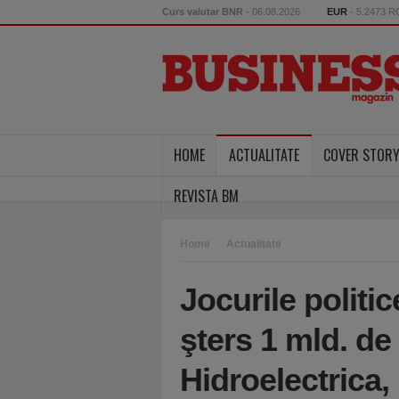
Curs valutar BNR
- 06.08.2026
EUR
- 5.2473 
HOME
ACTUALITATE
COVER STOR
REVISTA BM
Home
Actualitate
Jocurile politi
şters 1 mld. de
Hidroelectrica