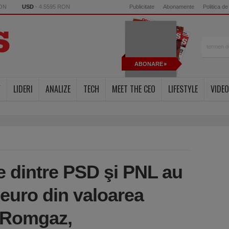
RON
USD
- 4.5595 RON
Publicitate
Abonamente
Politica de
ABONARE
Y
LIDERI
ANALIZE
TECH
MEET THE CEO
LIFESTYLE
VIDEO
ce dintre PSD şi PNL au
 euro din valoarea
, Romgaz,