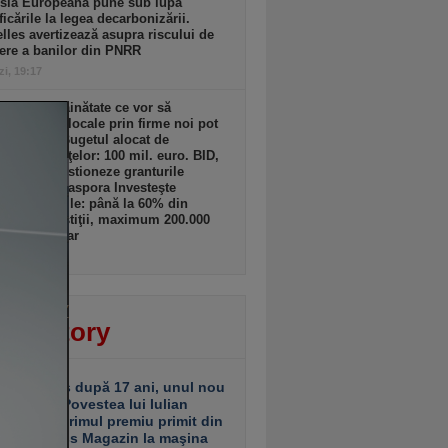
sia Europeană pune sub lupă
icările la legea decarbonizării.
lles avertizează asupra riscului de
ere a banilor din PNRR
zi, 19:17
ii din străinătate ce vor să
lte afaceri locale prin firme noi pot
 granturi. Bugetul alocat de
terul Finanţelor: 100 mil. euro. BID,
tată să gestioneze granturile
amului „Diaspora Investeşte
”. Granturile: până la 60% din
tul de investiţii, maximum 200.000
ro/beneficiar
zi, 19:16
ver story
ariu închis după 17 ani, unul nou
 deschis. Povestea lui Iulian
ciu de la primul premiu primit din
ea Business Magazin la maşina