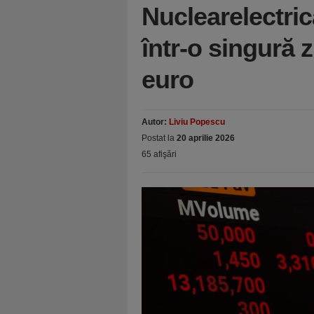
Nuclearelectric
într-o singură z
euro
Autor:
Liviu Popescu
Postat la
20 aprilie 2026
65 afişări