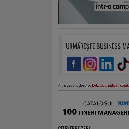
URMĂREȘTE BUSINESS M
Am mai scris despre:
bvb
,
bet
,
indice
,
capit
CITEŞTE PE ZF.RO