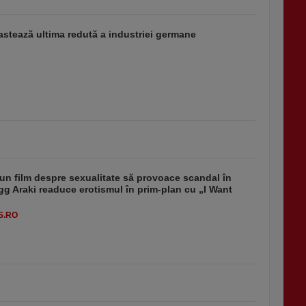
stează ultima redută a industriei germane
un film despre sexualitate să provoace scandal în
g Araki readuce erotismul în prim-plan cu „I Want
S.RO