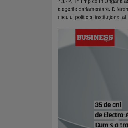
7,17%, în timp ce în Ungaria a
alegerile parlamentare. Diferenţ
riscului politic şi instituţional 