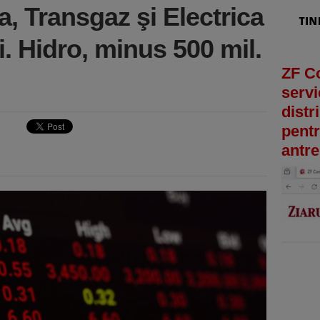
a, Transgaz şi Electrica
i. Hidro, minus 500 mil.
ZF C
servi
distr
pentr
antre