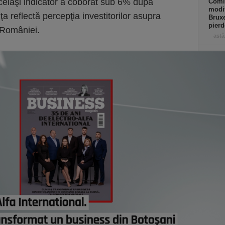
celaşi indicator a coborât sub 6% după
Comi
modif
a reflectă percepţia investitorilor asupra
Bruxe
pierd
al României.
astă
Român
dezvo
primi
Minis
manda
progr
Acasă
credi
de eu
astă
Co
Un p
abia
Stan
part