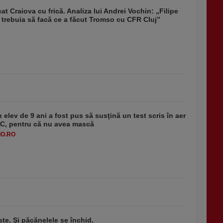
at Craiova cu frică. Analiza lui Andrei Vochin: „Filipe
trebuia să facă ce a făcut Tromso cu CFR Cluj”
 elev de 9 ani a fost pus să susţină un test scris în aer
-1°C, pentru că nu avea mască
O.RO
ste. Şi păcănelele se închid.