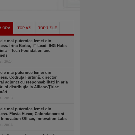
A ORĂ
TOP AZI
TOP 7 ZILE
ele mai puternice femei din
ess. Irina Barbu, IT Lead, ING Hubs
nia – Tech Foundation and
nels
zi, 20:14
ele mai puternice femei din
ess. Codruţa Furtună, director
al adjunct cu responsabilităţi în aria
ri şi distribuţie la Allianz-Ţiriac
rări
zi, 20:13
ele mai puternice femei din
ess. Flavia Husar, Cofondatoare şi
 Innovation Officer, Innovation Labs
zi, 20:13