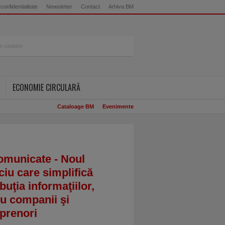
 confidentialitate
Newsletter
Contact
Arhiva BM
ECONOMIE CIRCULARĂ
Cataloage BM
Evenimente
omunicate - Noul
ciu care simplifică
ibuţia informaţiilor,
u companii şi
prenori