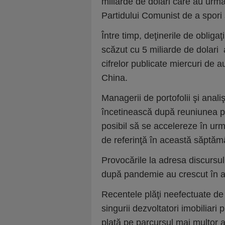
miliarde de dolari care au urmat 
Partidului Comunist de a spori sp
Între timp, deţinerile de obligaţiu
scăzut cu 5 miliarde de dolari 
cifrelor publicate miercuri de a
China.
Managerii de portofolii şi anali
încetinească după reuniunea po
posibil să se accelereze în urm
de referinţă în această săptăm
Provocările la adresa discursul
după pandemie au crescut în a
Recentele plăţi neefectuate de
singurii dezvoltatori imobiliari 
plată pe parcursul mai multor 