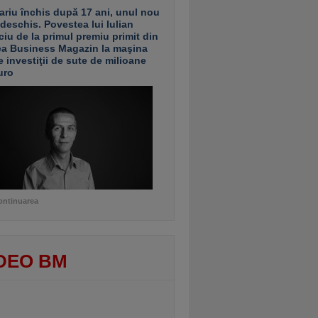
ariu închis după 17 ani, unul nou
 deschis. Povestea lui Iulian
ciu de la primul premiu primit din
ea Business Magazin la maşina
e investiţii de sute de milioane
uro
ontinuarea
DEO BM