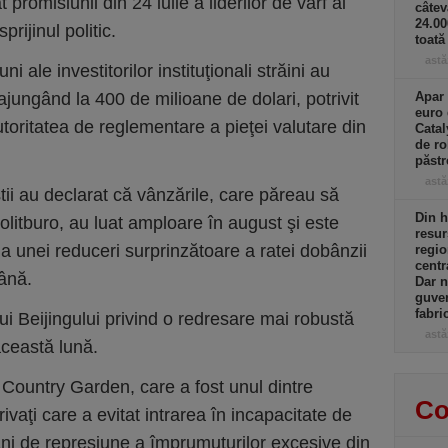
promisiunii din 24 iulie a liderilor de vârf ai
câtev
24.0
rijinul politic.
toată
astă
ni ale investitorilor instituţionali străini au
ajungând la 400 de milioane de dolari, potrivit
Apar 
euro 
utoritatea de reglementare a pieţei valutare din
Catal
de ro
păst
astă
ştii au declarat că vânzările, care păreau să
Din h
litburo, au luat amploare în august şi este
resur
a unei reduceri surprinzătoare a ratei dobânzii
regio
centr
ână.
Dar n
guver
fabri
ui Beijingului privind o redresare mai robustă
astă
ceastă lună.
 Country Garden, care a fost unul dintre
Co
privaţi care a evitat intrarea în incapacitate de
ani de represiune a împrumuturilor excesive din