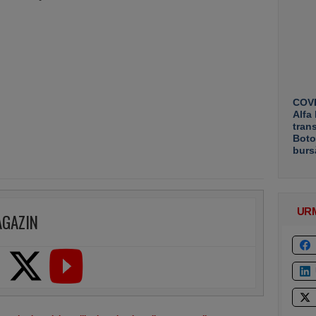
COVE
Alfa
tran
Boto
burs
UR
AGAZIN