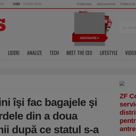
RON
USD
- 4.5595 RON
Publicitate
Abonamente
Politica de
ABONARE
Y
LIDERI
ANALIZE
TECH
MEET THE CEO
LIFESTYLE
VIDEO
ZF C
ini îşi fac bagajele şi
servi
distr
rdele din a doua
pentr
i după ce statul s-a
antre