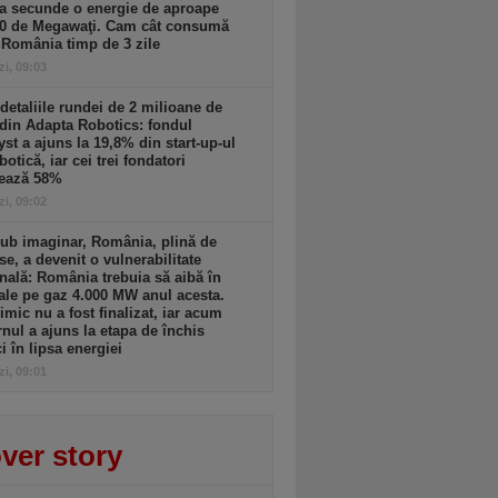
a secunde o energie de aproape
00 de Megawaţi. Cam cât consumă
 România timp de 3 zile
zi, 09:03
detaliile rundei de 2 milioane de
din Adapta Robotics: fondul
yst a ajuns la 19,8% din start-up-ul
botică, iar cei trei fondatori
rează 58%
zi, 09:02
ub imaginar, România, plină de
se, a devenit o vulnerabilitate
nală: România trebuia să aibă în
ale pe gaz 4.000 MW anul acesta.
imic nu a fost finalizat, iar acum
nul a ajuns la etapa de închis
ci în lipsa energiei
zi, 09:01
ver story