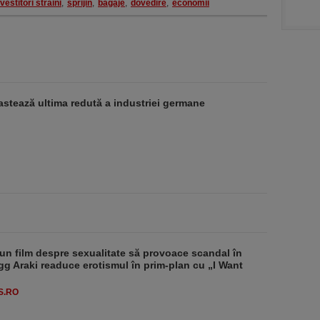
nvestitori straini
,
sprijin
,
bagaje
,
dovedire
,
economii
stează ultima redută a industriei germane
un film despre sexualitate să provoace scandal în
g Araki readuce erotismul în prim-plan cu „I Want
S.RO