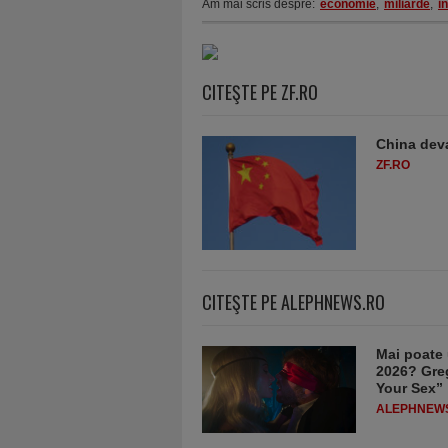
Am mai scris despre:
economie
,
miliarde
,
i
CITEŞTE PE ZF.RO
China deva
ZF.RO
CITEŞTE PE ALEPHNEWS.RO
Mai poate 
2026? Greg
Your Sex”
ALEPHNEW