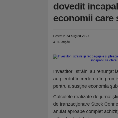
dovedit incapab
economii care 
Postat la
24 august 2023
4199 afişări
Investitorii străini au renunţat 
au pierdut încrederea în promis
pentru a susţine economia şubre
Calculele realizate de jurnalişt
de tranzacţionare Stock Connec
anulat aproape complet achiziţi