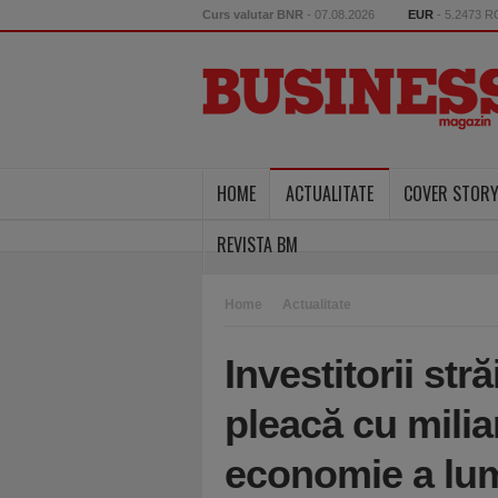
Curs valutar BNR
- 07.08.2026
EUR
- 5.2473 
HOME
ACTUALITATE
COVER STOR
REVISTA BM
Home
Actualitate
Investitorii stră
pleacă cu milia
economie a lumi