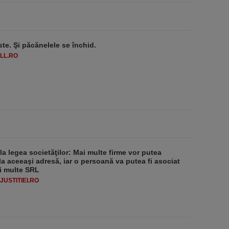
ste. Şi păcănelele se închid.
LL.RO
 la legea societăţilor: Mai multe firme vor putea
la aceeaşi adresă, iar o persoană va putea fi asociat
i multe SRL
USTITIEI.RO