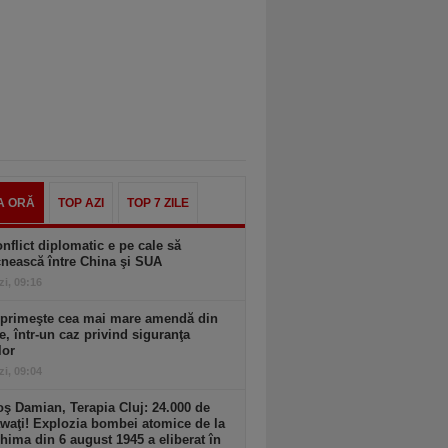
A ORĂ
TOP AZI
TOP 7 ZILE
nflict diplomatic e pe cale să
nească între China şi SUA
zi, 09:16
 primeşte cea mai mare amendă din
ie, într-un caz privind siguranţa
lor
zi, 09:04
ş Damian, Terapia Cluj: 24.000 de
waţi! Explozia bombei atomice de la
hima din 6 august 1945 a eliberat în