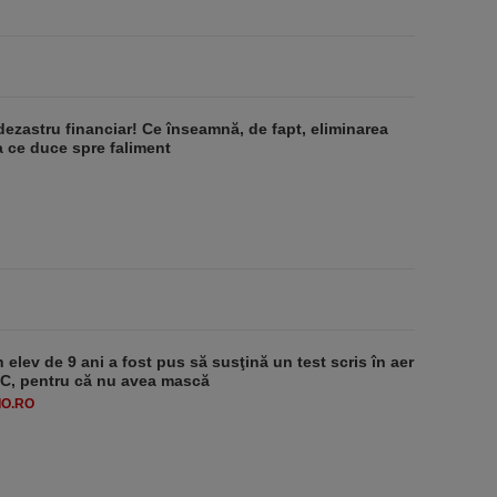
dezastru financiar! Ce înseamnă, de fapt, eliminarea
 ce duce spre faliment
 elev de 9 ani a fost pus să susţină un test scris în aer
-1°C, pentru că nu avea mască
O.RO