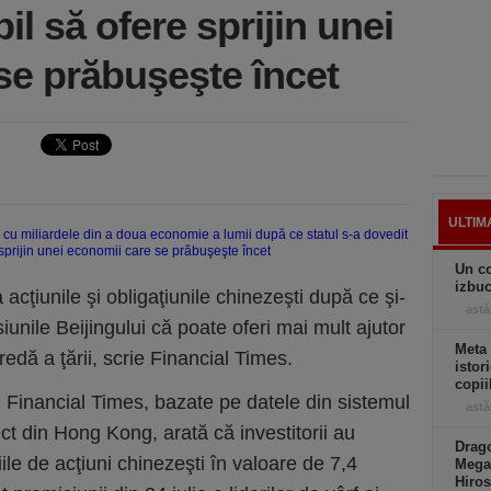
il să ofere sprijin unei
se prăbuşeşte încet
ULTIM
Un co
izbuc
la acţiunile şi obligaţiunile chinezeşti după ce şi-
astă
iunile Beijingului că poate oferi mai mult ajutor
Meta
dă a ţării, scrie Financial Times.
istor
copii
ii Financial Times, bazate pe datele din sistemul
astă
t din Hong Kong, arată că investitorii au
Drago
ile de acţiuni chinezeşti în valoare de 7,4
Mega
Hiros