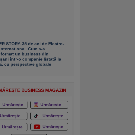
R STORY. 35 de ani de Electro-
 International. Cum s-a
sformat un business din
şani într-o companie listată la
ă, cu perspective globale
MĂREȘTE BUSINESS MAGAZIN
Urmărește
Urmărește
Urmărește
Urmărește
Urmărește
Urmărește