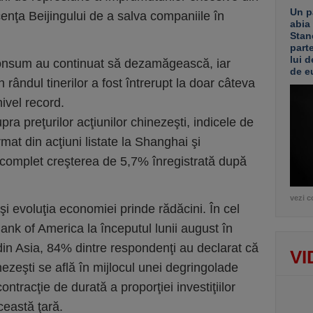
Un p
cenţa Beijingului de a salva companiile în
abia
Stan
part
lui d
 consum au continuat să dezamăgească, iar
de e
în rândul tinerilor a fost întrerupt la doar câteva
ivel record.
pra preţurilor acţiunilor chinezeşti, indicele de
rmat din acţiuni listate la Shanghai şi
complet creşterea de 5,7% înregistrată după
vezi c
şi evoluţia economiei prinde rădăcini. În cel
ank of America la începutul lunii august în
din Asia, 84% dintre respondenţi au declarat că
VI
nezeşti se află în mijlocul unei degringolade
contracţie de durată a proporţiei investiţiilor
ceastă ţară.