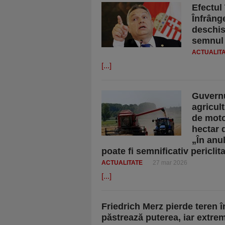
Efectul
Înfrâng
deschis
semnul 
ACTUALIT
[...]
Guvernu
agricult
de moto
hectar 
„În anu
poate fi semnificativ periclit
ACTUALITATE
27 mar 2026
[...]
Friedrich Merz pierde teren î
păstrează puterea, iar extre