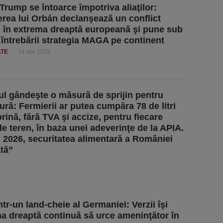
 Trump se întoarce împotriva aliaţilor:
erea lui Orbán declanşează un conflict
 în extrema dreaptă europeană şi pune sub
întrebării strategia MAGA pe continent
ATE
14 apr 2026
l gândeşte o măsură de sprijin pentru
ură: Fermierii ar putea cumpăra 78 de litri
rină, fără TVA şi accize, pentru fiecare
de teren, în baza unei adeverinţe de la APIA.
l 2026, securitatea alimentară a României
ată”
ntr-un land-cheie al Germaniei: Verzii îşi
ma dreaptă continuă să urce ameninţător în