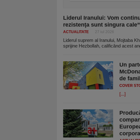
Liderul Iranului: Vom continu
rezistenţa sunt singura cale”
ACTUALITATE
27 iul 2026
Liderul suprem al Iranului, Mojtaba K
sprijine Hezbollah, calificând acest 
Un part
McDona
de famil
COVER STO
[...]
Producă
compani
Europea
corporat