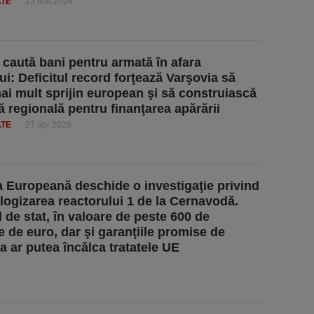
ATE
13 mai 2026
 caută bani pentru armată în afara
ui: Deficitul record forţează Varşovia să
ai mult sprijin european şi să construiască
ţă regională pentru finanţarea apărării
ATE
27 apr 2026
 Europeană deschide o investigaţie privind
logizarea reactorului 1 de la Cernavodă.
l de stat, în valoare de peste 600 de
e de euro, dar şi garanţiile promise de
 ar putea încălca tratatele UE