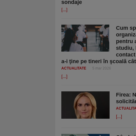
sondaje
[...]
Cum spri
organiza
pentru 
studiu,
contact
a-i ţine pe tineri în şcoală câ
ACTUALITATE
5 mar 2026
[...]
Firea: 
solicită
ACTUALIT
[...]