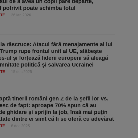
sul de a avea un copil pare departe,
l potrivit poate schimba totul
ATE
26 ian 2026
la răscruce: Atacul fără menajamente al lui
Trump rupe frontul unit al UE, slăbeşte
s-ul şi forţează liderii europeni să aleagă
mnitate politică şi salvarea Ucrainei
ATE
15 dec 2025
ptă tinerii români gen Z de la şefii lor vs.
esc de fapt: aproape 70% spun că au
e ghidare şi sprijin la job, însă mai puţin
ate dintre ei simt că li se oferă cu adevărat
ATE
8 dec 2025