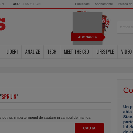
RON
USD
- 4.5595 RON
Publicitate
Abonamente
Politica de
ABONARE
LIDERI
ANALIZE
TECH
MEET THE CEO
LIFESTYLE
VIDEO
Co
"
SPRIJIN
"
Un p
abia
Stan
te poti schimba termenul de cautare in campul de mai jos:
part
lui d
de e