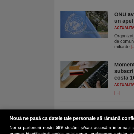
ONU ave
un apel
ACTUALIT
Organizaţi
de comunit
miliarde
[.
Moment 
subscri
costa 1
ACTUALIT
[...]
Nouă ne pasă ca datele tale personale să rămână confi
Noi și partenerii noștri
589
stocăm și/sau accesăm informații pe
precum identificatorii cookie unici pentru prelucrarea datelor c