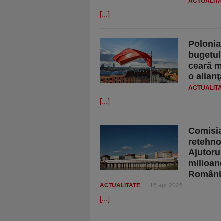
ACTUALIT
[...]
Polonia
bugetul
ceară m
o alian
ACTUALIT
[...]
Comisia
retehno
Ajutoru
milioan
România
ACTUALITATE
16 apr 2026
[...]