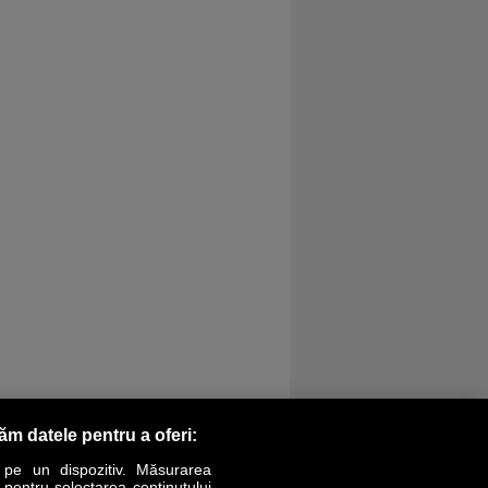
răm datele pentru a oferi:
 pe un dispozitiv. Măsurarea
r pentru selectarea conținutului