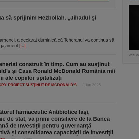
a să sprijinim Hezbollah. „Jihadul şi
hamenei, a declarat duminică că Teheranul va continua să
angajament
[...]
vezi c
eneriat construit în timp. Cum au susţinut
ld’s şi Casa Ronald McDonald România mii
ii ale copiilor spitalizaţi
RY. PROIECT SUSŢINUT DE MCDONALD’S
1 iun 2026
torul farmaceutic Antibiotice Iaşi,
e de stat, va primi consiliere de la Banca
nă de Investiţii pentru guvernanţă
ivă şi consolidarea capacităţii de investiţii