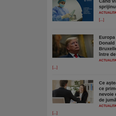
Când vi
sprijinu
ACTUALIT
[...]
Europa 
Donald 
Bruxelle
între de
ACTUALIT
[...]
Ce aştea
ce prim
nevoie d
de jumăt
ACTUALIT
[...]