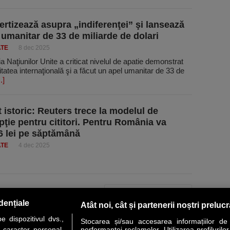
rtizează asupra „indiferenţei” şi lansează
 umanitar de 33 de miliarde de dolari
ATE
8 dec 2025
a Naţiunilor Unite a criticat nivelul de apatie demonstrat
atea internaţională şi a făcut un apel umanitar de 33 de
..]
istoric: Reuters trece la modelul de
pţie pentru cititori. Pentru România va
6 lei pe săptămână
ATE
4 dec 2025
PAGINA URMĂTOARE »
dențiale
Atât noi, cât și partenerii noștri preluc
 dispozitivul dvs.,
Stocarea și/sau accesarea informațiilor de
u caracter personal.
performanței reclamelor. Utilizarea profilurilo