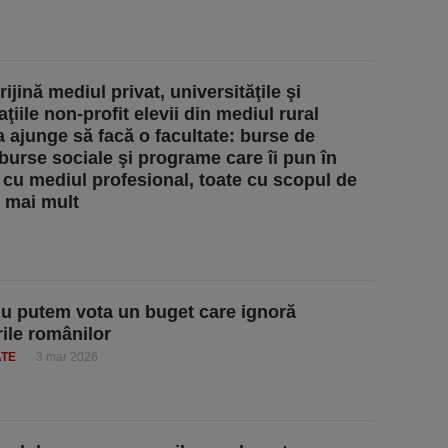
jină mediul privat, universităţile şi
ţiile non-profit elevii din mediul rural
a ajunge să facă o facultate: burse de
 burse sociale şi programe care îi pun în
 cu mediul profesional, toate cu scopul de
t mai mult
Nu putem vota un buget care ignoră
rile românilor
ATE
3 mar 2026