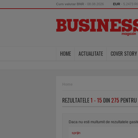
Curs valutar BNR
- 08.08.2026
EUR
- 5.2473 
HOME
ACTUALITATE
COVER STORY
Home
REZULTATELE
1 - 15
DIN
275
PENTRU 
Daca nu esti multumit de rezultatele gasi