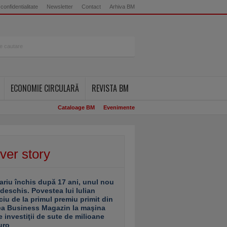
 confidentialitate
Newsletter
Contact
Arhiva BM
ECONOMIE CIRCULARĂ
REVISTA BM
Cataloage BM
Evenimente
ver story
ariu închis după 17 ani, unul nou
 deschis. Povestea lui Iulian
ciu de la primul premiu primit din
ea Business Magazin la maşina
e investiţii de sute de milioane
uro