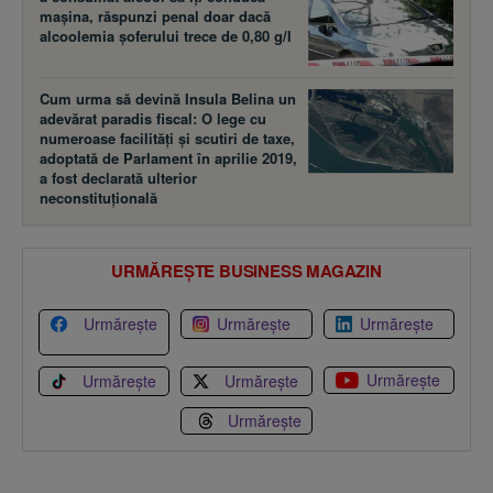
maşina, răspunzi penal doar dacă
alcoolemia şoferului trece de 0,80 g/l
Cum urma să devină Insula Belina un
adevărat paradis fiscal: O lege cu
numeroase facilităţi şi scutiri de taxe,
adoptată de Parlament în aprilie 2019,
a fost declarată ulterior
neconstituţională
URMĂREȘTE BUSINESS MAGAZIN
Urmărește
Urmărește
Urmărește
Urmărește
Urmărește
Urmărește
Urmărește