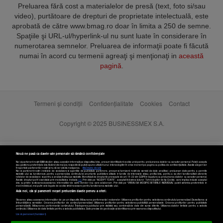
Preluarea fără cost a materialelor de presă (text, foto si/sau
video), purtătoare de drepturi de proprietate intelectuală, este
aprobată de către www.bmag.ro doar în limita a 250 de semne.
Spaţiile şi URL-ul/hyperlink-ul nu sunt luate în considerare în
numerotarea semnelor. Preluarea de informaţii poate fi făcută
numai în acord cu termenii agreaţi şi menţionaţi in
această
pagină
.
Termeni și condiții
Confidențialitate
Cookies
Contact
Copyright © 2025 BUSINESSMEX S.A.
Nouă ne pasă ca datele tale personale să rămână confidențiale
Noi și partenerii noștri
589
stocăm și/sau accesăm informații pe dispozitivul dvs., precum identificatorii cookie unici pentru prelucrarea datelor cu caracter personal. Puteți accepta
sau gestiona preferințele dvs. făcând clic mai jos, respectiv vă puteți opune utilizării unui interes legitim în orice moment pe pagina cu politica de confidențialitate. Aceste alegeri vor
fi raportate partenerilor noștri și nu vă vor afecta navigarea.
Mai multe detalii
Noi si partenerii nostri (retelele de socializare si agentiile de publicitate partenere, precum si furnizorii nostri de servicii de date analitice) prelucram date pentru a permite
website-ului sa functioneze, pentru a personaliza continutul si anunturile publicitare afisate in functie de interesele si/sau profilul dvs., pentru a va oferi functionalitati aferente
retelelor de socializare si pentru a analiza traficul pe website. Beneficiati de drepturile prevazute de art. 15-22 din GDPR in legatura cu prelucrarea datelor cu caracter personal.
Aceste drepturi pot fi exercitate prin modalitatea indicata
aici
. Prin click pe “ACCEPT TOATE”, acceptati folosirea tuturor Tehnologiilor de tip Cookie, care implica inclusiv acceptul
dvs. cu privire la stocarea/accesarea informatiilor de catre Vendor-ii cu care colaboram. Prin click pe “VREAU SA MODIFIC SETARILE INDIVIDUAL” puteti schimba preferintele in
mod individual, mai putin cele legate de cookie strict necesare pentru functionarea website-ului.
Atât noi, cât și partenerii noștri prelucrăm datele pentru a oferi:
Stocarea și/sau accesarea informațiilor de pe un dispozitiv. Măsurarea performanței reclamelor. Utilizarea profilurilor pentru selectarea conținutului personalizat. Dezvoltarea și
îmbunătățirea serviciilor. Crearea profilurilor de conținut personalizat. Utilizarea profilurilor pentru selectarea publicității personalizate. Crearea profilurilor pentru publicitate
personalizată. Măsurarea performanței conținutului. Înțelegerea publicului prin statistici sau combinații de date din surse diferite. Utilizarea datelor limitate pentru a selecta
Setări cookies
conținutul. Utilizarea de date limitate pentru a selecta publicitatea. Date precise de geolocație și identificarea prin scanarea dispozitivului.
Listă parteneri (furnizori)