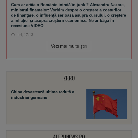
Cum ar arăta o Românie intrată în junk ? Alexandru Nazare,
ministrul finanţelor: Vorbim despre o creştere a costurilor
de finanţare, o influenţă serioasă asupra cursului, o creştere
a inflaţiei şi asupra creşterii economice. Ne-ar băga în
recesiune VIDEO
ieri, 17:13
Vezi mai multe ştiri
ZF.RO
China devastează ultima redută a
industriei germane
ALEPHNEWS.RO