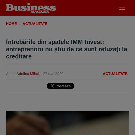
Desch
meniu
HOME
ACTUALITATE
Întrebările din spatele IMM Invest:
antreprenorii nu ştiu de ce sunt refuzaţi la
creditare
Autor:
Adelina Mihai
27 mai 2020
ACTUALITATE