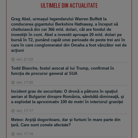
ULTIMELE DIN ACTUALITATE
Greg Abel, urmaşul legendarului Warren Buffett la
conducerea gigantului Berkshire Hathaway, a început să
cheltuiască din cei 366 mld. dolari, cât are fondul de
investiţii în cont. Abel a investit aproape 20 mld. dolari pe
bursă în T2, punând capăt unei perioade de peste trei ani în
care în care conglomeratul din Omaha a fost vânzător net de
acţiuni
ieri, 21:02
Todd Blanche, fostul avocat al lui Trump, confirmat în
funcţia de procuror general al SUA
ieri, 17:20
Incident grav de securitate: O dronă a pătruns în spaţiul
aerian al Bulgariei dinspre România, sâmbătă dimineaţă, şi
a explodat la aproximativ 100 de metri în interiorul graniţei
ieri, 17:17
Meteo: Arşiţă dogoritoare, dar şi furtuni în mare parte din
ţară. Care sunt zonele afectate?
ieri, 17:16