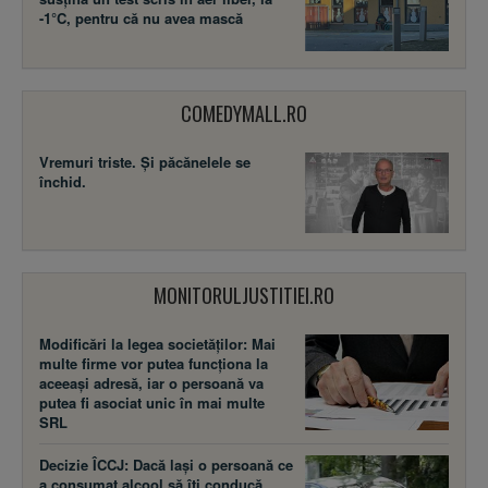
-1°C, pentru că nu avea mască
COMEDYMALL.RO
Vremuri triste. Şi păcănelele se
închid.
MONITORULJUSTITIEI.RO
Modificări la legea societăţilor: Mai
multe firme vor putea funcţiona la
aceeaşi adresă, iar o persoană va
putea fi asociat unic în mai multe
SRL
Decizie ÎCCJ: Dacă laşi o persoană ce
a consumat alcool să îţi conducă