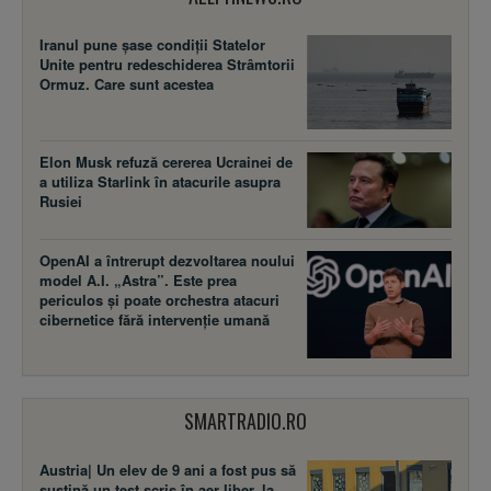
Iranul pune șase condiții Statelor
Unite pentru redeschiderea Strâmtorii
Ormuz. Care sunt acestea
Elon Musk refuză cererea Ucrainei de
a utiliza Starlink în atacurile asupra
Rusiei
OpenAI a întrerupt dezvoltarea noului
model A.I. „Astra”. Este prea
periculos și poate orchestra atacuri
cibernetice fără intervenție umană
SMARTRADIO.RO
Austria| Un elev de 9 ani a fost pus să
susţină un test scris în aer liber, la