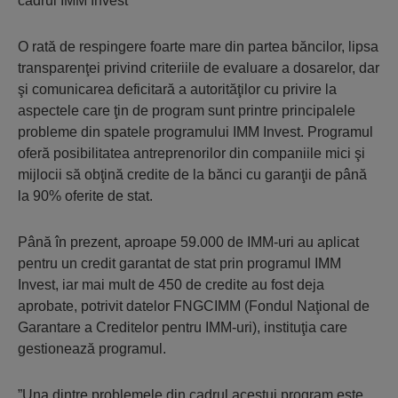
cadrul IMM Invest
O rată de respingere foarte mare din partea băncilor, lipsa
transparenţei privind criteriile de evaluare a dosarelor, dar
şi comunicarea deficitară a autorităţilor cu privire la
aspectele care ţin de program sunt printre principalele
probleme din spatele programului IMM Invest. Programul
oferă posibilitatea antreprenorilor din companiile mici şi
mijlocii să obţină credite de la bănci cu garanţii de până
la 90% oferite de stat.
Până în prezent, aproape 59.000 de IMM-uri au aplicat
pentru un credit garantat de stat prin programul IMM
Invest, iar mai mult de 450 de credite au fost deja
aprobate, potrivit datelor FNGCIMM (Fondul Naţional de
Garantare a Creditelor pentru IMM-uri), instituţia care
gestionează programul.
”Una dintre problemele din cadrul acestui program este