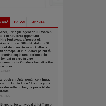
A ORĂ
TOP AZI
TOP 7 ZILE
 Abel, urmaşul legendarului Warren
tt la conducerea gigantului
hire Hathaway, a început să
uiască din cei 366 mld. dolari, cât
ondul de investiţii în cont. Abel a
tit aproape 20 mld. dolari pe bursă
, punând capăt unei perioade de
 trei ani în care în care
omeratul din Omaha a fost vânzător
e acţiuni
zi, 21:02
 reuşit un tânăr român ce a intrat
aceri de la vârsta de 18 ani ca până
 să dezvolte un lanţ de peste 40 de
urante
zi, 18:25
Blanche, fostul avocat al lui Trump,