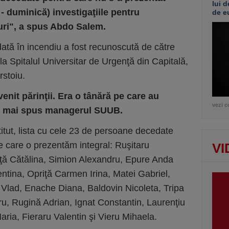
lui d
- duminică) investigaţiile pentru
de e
duri", a spus Abdo Salem.
tă în incendiu a fost recunoscută de către
 la Spitalul Universitar de Urgenţă din Capitală,
rstoiu.
u venit părinţii. Era o tânără pe care au
vezi c
a mai spus managerul SUUB.
stitut, lista cu cele 23 de persoane decedate
 pe care o prezentăm integral: Ruşitaru
VI
ţă Cătălina, Simion Alexandru, Epure Anda
ntina, Opriţă Carmen Irina, Matei Gabriel,
 Vlad, Enache Diana, Baldovin Nicoleta, Tripa
u, Rugină Adrian, Ignat Constantin, Laurenţiu
ria, Fieraru Valentin şi Vieru Mihaela.