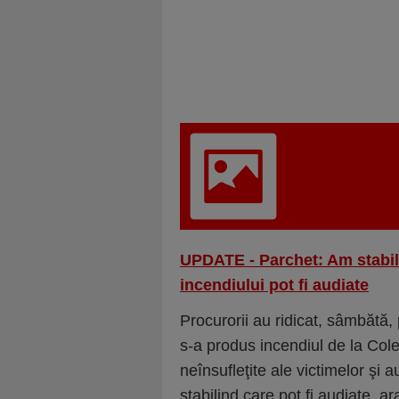
UPDATE - Parchet: Am stabilit
incendiului pot fi audiate
Procurorii au ridicat, sâmbătă,
s-a produs incendiul de la Colec
neînsufleţite ale victimelor şi a
stabilind care pot fi audiate, a