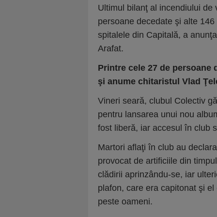
Ultimul bilanţ al incendiului de
persoane decedate şi alte 146
spitalele din Capitală, a anunţ
Arafat.
Printre cele 27 de persoane d
şi anume chitaristul Vlad Ţel
Vineri seară, clubul Colectiv g
pentru lansarea unui nou album 
fost liberă, iar accesul în club
Martori aflaţi în club au decla
provocat de artificiile din timpu
clădirii aprinzându-se, iar ulter
plafon, care era capitonat şi el
peste oameni.