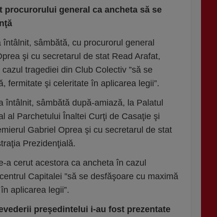
 procurorului general ca ancheta să se
nţă
 întâlnit, sâmbătă, cu procurorul general
Oprea şi cu secretarul de stat Read Arafat,
cazul tragediei din Club Colectiv ”să se
fermitate şi celeritate în aplicarea legii”.
a întâlnit, sâmbătă după-amiază, la Palatul
 al Parchetului Înaltei Curţi de Casaţie şi
remierul Gabriel Oprea şi cu secretarul de stat
raţia Prezidenţială.
 le-a cerut acestora ca ancheta în cazul
n centrul Capitalei ”să se desfăşoare cu maximă
 în aplicarea legii”.
vederii preşedintelui i-au fost prezentate