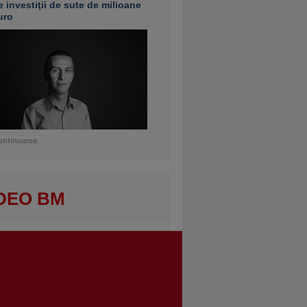
e investiţii de sute de milioane
uro
ontinuarea
DEO BM