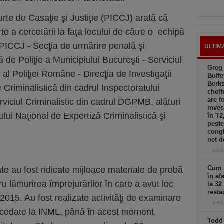
rte de Casaţie şi Justiţie (PICCJ) arată că
e a cercetării la faţa locului de către o echipă
i PICCJ - Secţia de urmărire penală şi
ULTIM
ă de Poliţie a Municipiului Bucureşti - Serviciul
Greg
al Poliţiei Române - Direcţia de Investigaţii
Buffe
Berks
e Criminalistică din cadrul Inspectoratului
chelt
are f
viciul Criminalistic din cadrul DGPMB, alături
inves
tului Naţional de Expertiză Criminalistică şi
în T2
peste
congl
net d
astă
Cum a
rate au fost ridicate mijloace materiale de probă
în af
ru lămurirea împrejurărilor în care a avut loc
la 32
resta
015. Au fost realizate activităţi de examinare
astă
decedate la INML, până în acest moment
Todd 