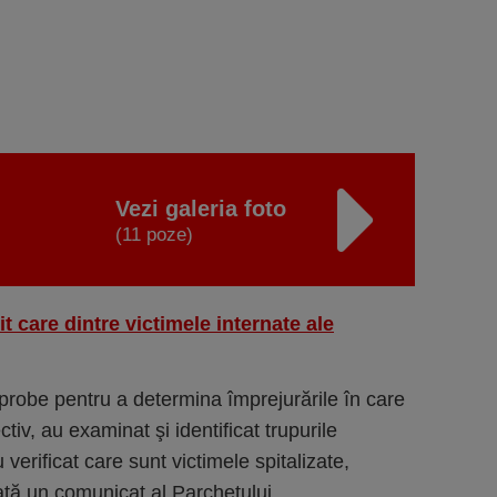
Vezi galeria foto
(11 poze)
 care dintre victimele internate ale
 probe pentru a determina împrejurările în care
tiv, au examinat şi identificat trupurile
u verificat care sunt victimele spitalizate,
rată un comunicat al Parchetului.