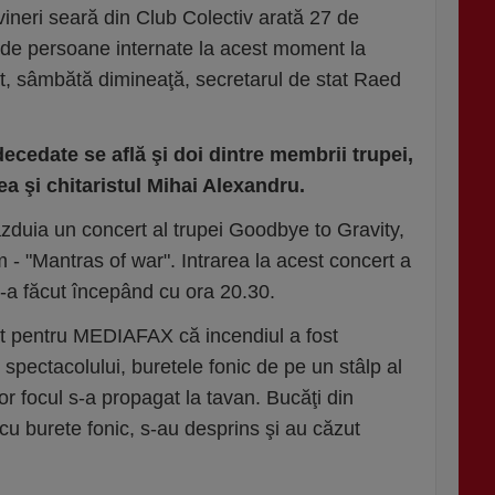
 vineri seară din Club Colectiv arată 27 de
 de persoane internate la acest moment la
at, sâmbătă dimineaţă, secretarul de stat Raed
ecedate se află şi doi dintre membrii trupei,
ea şi chitaristul Mihai Alexandru.
ăzduia un concert al trupei Goodbye to Gravity,
- "Mantras of war". Intrarea la acest concert a
 s-a făcut începând cu ora 20.30.
rat pentru MEDIAFAX că incendiul a fost
l spectacolului, buretele fonic de pe un stâlp al
ior focul s-a propagat la tavan. Bucăţi din
 cu burete fonic, s-au desprins şi au căzut