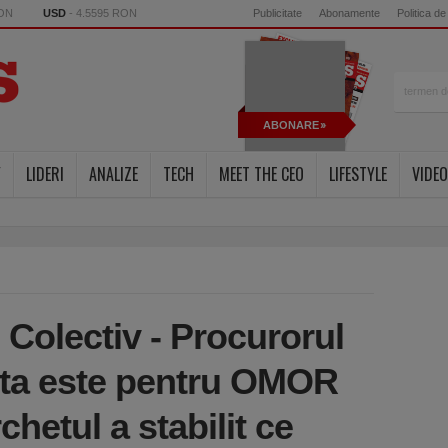
RON
USD
- 4.5595 RON
Publicitate
Abonamente
Politica de
ABONARE
Y
LIDERI
ANALIZE
TECH
MEET THE CEO
LIFESTYLE
VIDEO
Colectiv - Procurorul
eta este pentru OMOR
hetul a stabilit ce