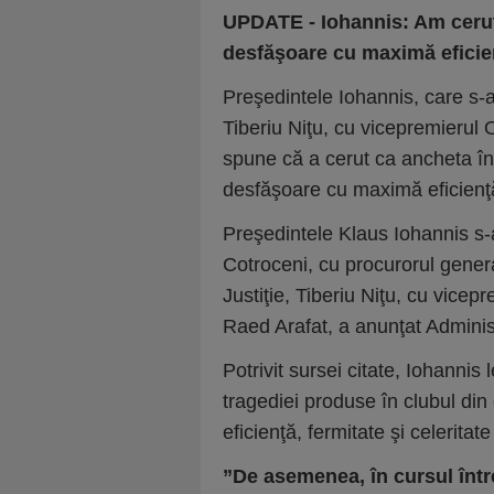
UPDATE - Iohannis: Am cerut
desfăşoare cu maximă eficie
Preşedintele Iohannis, care s-a
Tiberiu Niţu, cu vicepremierul 
spune că a cerut ca ancheta în 
desfăşoare cu maximă eficienţă, 
Preşedintele Klaus Iohannis s-
Cotroceni, cu procurorul general
Justiţie, Tiberiu Niţu, cu vicep
Raed Arafat, a anunţat Administ
Potrivit sursei citate, Iohannis
tragediei produse în clubul di
eficienţă, fermitate şi celeritate
”De asemenea, în cursul între