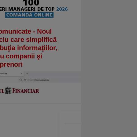
omunicate - Noul
ciu care simplifică
ibuţia informaţiilor,
u companii şi
prenori