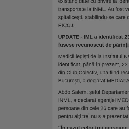
existând date cu privire la ide
transportate la INML. Au fost ve
spitaliceşti, stabilindu-se care
PICCJ.
UPDATE - IML a identificat 23
fusese recunoscut de părinţi 
Medicii legişti de la Institutul
identificat, până în prezent, 2
din Club Colectiv, una fiind rec
Bucureşti, a declarat MEDIAFA
Abdo Salem, şeful Departament
INML, a declarat agenţiei MEDI
persoane din cele 26 care au f
pentru alţi trei nu s-a prezenta
"În cazul celor trei persoan