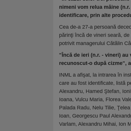
nimeni vom relua mâine (n.r. 
identificare, prin alte proce
Cea de-a 27-a persoană deceda
părinţi încă de vineri seară, de
potrivit managerului Cătălin Câ
"Încă de ieri (n.r. - vineri) a
recunoscut-o după cizme", 
INML a afişat, la intrarea în in
care au fost identificate, listă
Alexandru, Hamed Ştefan, Ioni
Ioana, Vulcu Maria, Florea Vale
Palada Radu, Nelu Tilie, Ţelea
Ioan, Georgescu Paul Alexandr
Varlam, Alexandru Mihai, Ion Ma