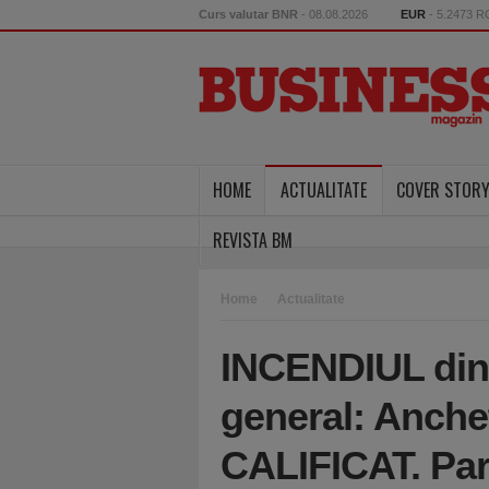
Curs valutar BNR
- 08.08.2026
EUR
- 5.2473 
HOME
ACTUALITATE
COVER STOR
REVISTA BM
Home
Actualitate
INCENDIUL din 
general: Anch
CALIFICAT. Parc