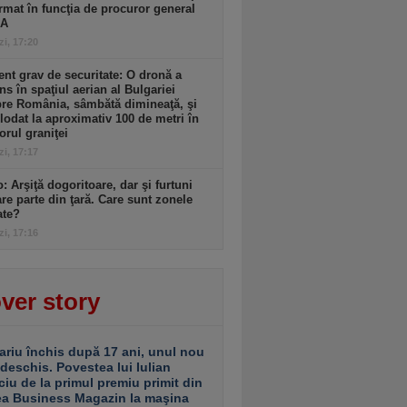
rmat în funcţia de procuror general
UA
zi, 17:20
ent grav de securitate: O dronă a
ns în spaţiul aerian al Bulgariei
re România, sâmbătă dimineaţă, şi
lodat la aproximativ 100 de metri în
iorul graniţei
zi, 17:17
: Arşiţă dogoritoare, dar şi furtuni
re parte din ţară. Care sunt zonele
ate?
zi, 17:16
ver story
ariu închis după 17 ani, unul nou
 deschis. Povestea lui Iulian
ciu de la primul premiu primit din
ea Business Magazin la maşina