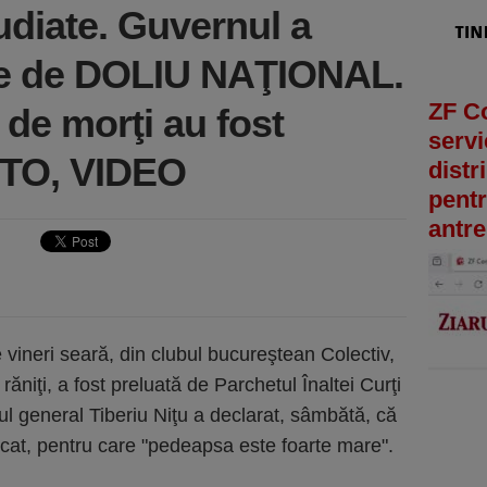
audiate. Guvernul a
zile de DOLIU NAŢIONAL.
ZF C
 de morţi au fost
servi
FOTO, VIDEO
distr
pentr
antre
 vineri seară, din clubul bucureştean Colectiv,
răniţi, a fost preluată de Parchetul Înaltei Curţi
rul general Tiberiu Niţu a declarat, sâmbătă, că
icat, pentru care "pedeapsa este foarte mare".