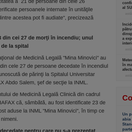
ntitatea a 21 de persoane din cele 26
confi
al S
rificate persoanele internate în unităţile
astă
 dintre acestea pot fi audiate", precizează
Incid
pătru
dinsp
 din cei 27 de morţi în incendiu; unul
a exp
inter
de la spital
astă
 Naţional de Medicină Legală "Mina Minovici" au
Meteo
în ma
3 din cele 27 de persoane decedate în incendiul
afect
unoscută de părinţi la Spitalul Universitar
astă
X Abdo Salem, şef de secţie la INML.
ului de Medicină Legală Clinică din cadrul
Co
AFAX că, sâmbătă, au fost identificate 23 de
ost aduse la INML "Mina Minovici", în timp ce
Un p
t nimeni.
abia
Stan
part
e decedate pentru care nu s-a prezentat