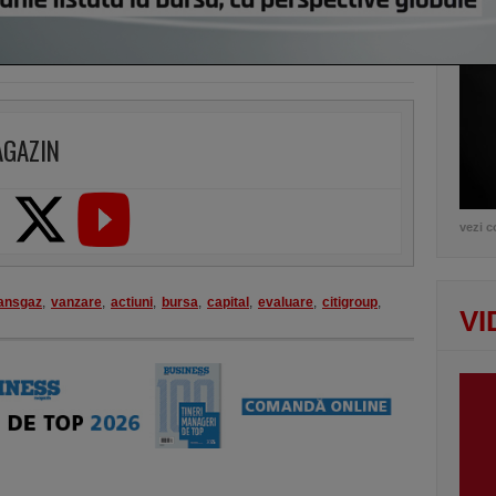
lui d
de e
AGAZIN
vezi c
ransgaz
,
vanzare
,
actiuni
,
bursa
,
capital
,
evaluare
,
citigroup
,
VI