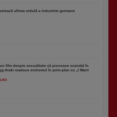
stează ultima redută a industriei germane
un film despre sexualitate să provoace scandal în
g Araki readuce erotismul în prim-plan cu „I Want
S.RO