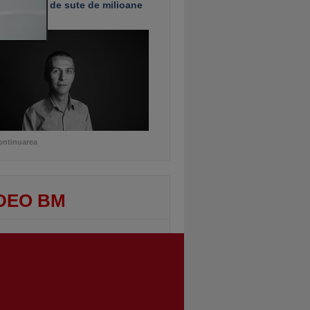
e investiţii de sute de milioane
uro
ontinuarea
DEO BM