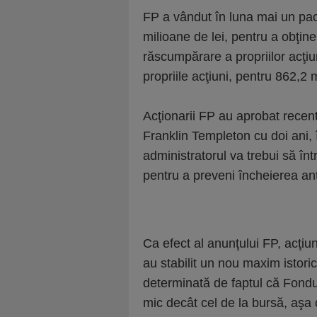
FP a vândut în luna mai un pac
milioane de lei, pentru a obţine
răscumpărare a propriilor acţi
propriile acţiuni, pentru 862,2 
Acţionarii FP au aprobat recent
Franklin Templeton cu doi ani
administratorul va trebui să în
pentru a preveni încheierea an
Ca efect al anunţului FP, acţiun
au stabilit un nou maxim istori
determinată de faptul că Fondul
mic decât cel de la bursă, aşa