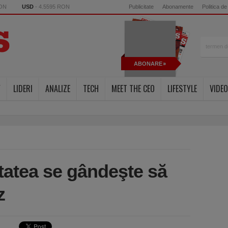
RON
USD
- 4.5595 RON
Publicitate
Abonamente
Politica de
ABONARE
Y
LIDERI
ANALIZE
TECH
MEET THE CEO
LIFESTYLE
VIDEO
tatea se gândeşte să
z