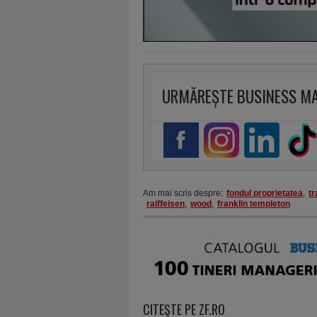
URMĂREȘTE BUSINESS M
Am mai scris despre:
fondul proprietatea
,
t
raiffeisen
,
wood
,
franklin templeton
CITEŞTE PE ZF.RO