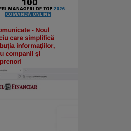
omunicate - Noul
ciu care simplifică
ibuţia informaţiilor,
u companii şi
prenori