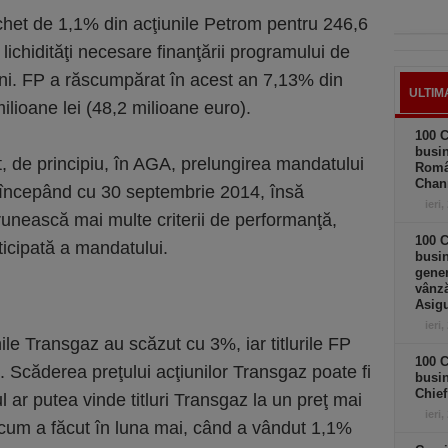
het de 1,1% din acţiunile Petrom pentru 246,6
 lichidităţi necesare finanţării programului de
uni. FP a răscumpărat în acest an 7,13% din
ULTIM
milioane lei (48,2 milioane euro).
100 C
busin
, de principiu, în AGA, prelungirea mandatului
Româ
Chan
, începând cu 30 septembrie 2014, însă
ieri,
trunească mai multe criterii de performanţă,
100 C
ticipată a mandatului.
busin
gener
vânză
Asigu
ieri,
ile Transgaz au scăzut cu 3%, iar titlurile FP
100 C
c. Scăderea preţului acţiunilor Transgaz poate fi
busin
Chief
 ar putea vinde titluri Transgaz la un preţ mai
ieri,
 cum a făcut în luna mai, când a vândut 1,1%