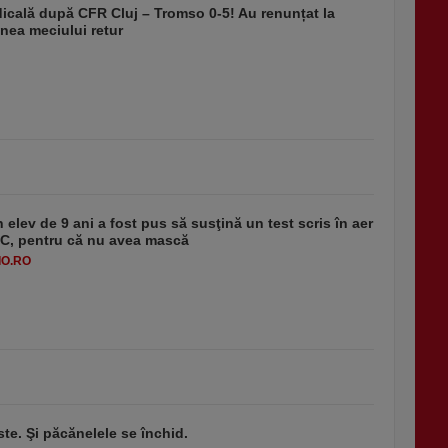
dicală după CFR Cluj – Tromso 0-5! Au renunțat la
nea meciului retur
 elev de 9 ani a fost pus să susţină un test scris în aer
-1°C, pentru că nu avea mască
O.RO
ste. Şi păcănelele se închid.