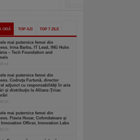
A ORĂ
TOP AZI
TOP 7 ZILE
ele mai puternice femei din
ess. Irina Barbu, IT Lead, ING Hubs
nia – Tech Foundation and
nels
 20:14
ele mai puternice femei din
ess. Codruţa Furtună, director
al adjunct cu responsabilităţi în aria
ri şi distribuţie la Allianz-Ţiriac
rări
 20:13
ele mai puternice femei din
ess. Flavia Husar, Cofondatoare şi
 Innovation Officer, Innovation Labs
 20:13