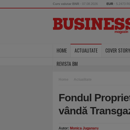
Curs valutar BNR
- 07.08.2026
EUR
- 5.2473 
HOME
ACTUALITATE
COVER STOR
REVISTA BM
Home
Actualitate
Fondul Proprie
vândă Transga
Autor:
Monica Juganaru