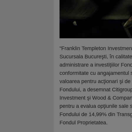
"Franklin Templeton Investme
Sucursala Bucureşti, în calitat
administrare a investiţiilor Fon
conformitate cu angajamentul s
valoarea pentru acţionari şi de a
Fondului, a desemnat Citigroup
Investment şi Wood & Company F
pentru a evalua opţiunile sale s
Fondului de 14,99% din Transga
Fondul Proprietatea.