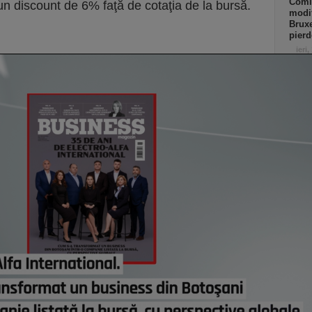
Comi
un discount de 6% faţă de cotaţia de la bursă.
modif
Bruxe
pierd
ieri,
Român
dezvo
primi
Minis
manda
progr
Acasă
credi
de eu
ieri,
Co
Un p
abia
Stan
part