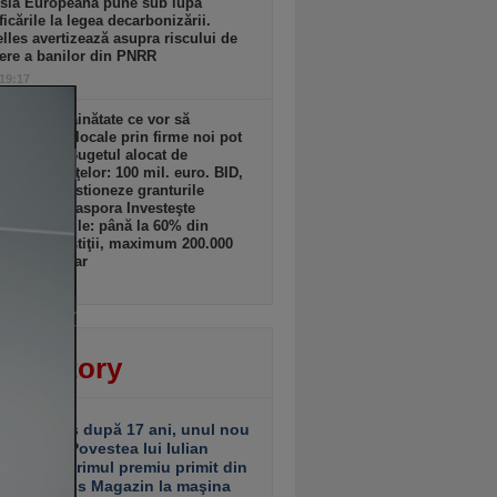
sia Europeană pune sub lupă
icările la legea decarbonizării.
lles avertizează asupra riscului de
ere a banilor din PNRR
 19:17
ii din străinătate ce vor să
lte afaceri locale prin firme noi pot
 granturi. Bugetul alocat de
terul Finanţelor: 100 mil. euro. BID,
tată să gestioneze granturile
amului „Diaspora Investeşte
”. Granturile: până la 60% din
tul de investiţii, maximum 200.000
ro/beneficiar
 19:16
ver story
ariu închis după 17 ani, unul nou
 deschis. Povestea lui Iulian
ciu de la primul premiu primit din
ea Business Magazin la maşina