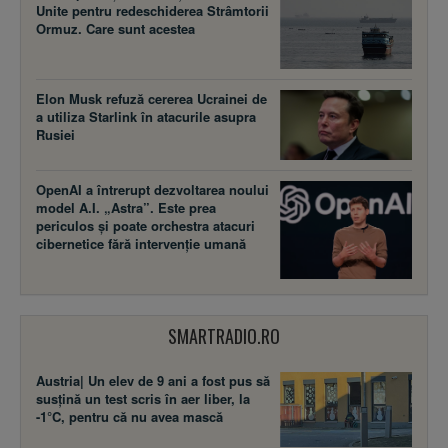
Unite pentru redeschiderea Strâmtorii
Ormuz. Care sunt acestea
Elon Musk refuză cererea Ucrainei de
a utiliza Starlink în atacurile asupra
Rusiei
OpenAI a întrerupt dezvoltarea noului
model A.I. „Astra”. Este prea
periculos și poate orchestra atacuri
cibernetice fără intervenție umană
SMARTRADIO.RO
Austria| Un elev de 9 ani a fost pus să
susţină un test scris în aer liber, la
-1°C, pentru că nu avea mască