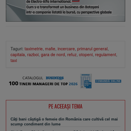
Taguri:
taximetrie
,
mafie
,
incercare
,
primarul general
,
capitala
,
razboi
,
gara de nord
,
refuz
,
otopeni
,
regulament
,
taxi
PE ACEEAŞI TEMA
Câţi bani câştigă o femeie din România care cultivă cel mai
scump condiment din lume