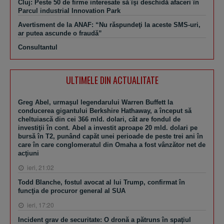
Cluj: Peste 50 de firme interesate să îşi deschidă afaceri în
Parcul industrial Innovation Park
Avertisment de la ANAF: “Nu răspundeţi la aceste SMS-uri,
ar putea ascunde o fraudă”
Consultantul
ULTIMELE DIN ACTUALITATE
Greg Abel, urmaşul legendarului Warren Buffett la
conducerea gigantului Berkshire Hathaway, a început să
cheltuiască din cei 366 mld. dolari, cât are fondul de
investiţii în cont. Abel a investit aproape 20 mld. dolari pe
bursă în T2, punând capăt unei perioade de peste trei ani în
care în care conglomeratul din Omaha a fost vânzător net de
acţiuni
ieri, 21:02
Todd Blanche, fostul avocat al lui Trump, confirmat în
funcţia de procuror general al SUA
ieri, 17:20
Incident grav de securitate: O dronă a pătruns în spaţiul