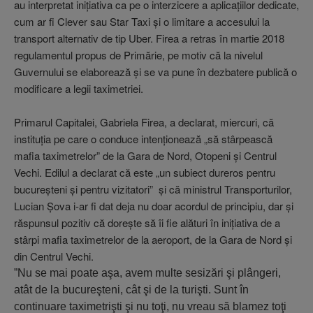
au interpretat iniţiativa ca pe o interzicere a aplicaţiilor dedicate,
cum ar fi Clever sau Star Taxi şi o limitare a accesului la
transport alternativ de tip Uber. Firea a retras în martie 2018
regulamentul propus de Primărie, pe motiv că la nivelul
Guvernului se elaborează şi se va pune în dezbatere publică o
modificare a legii taximetriei.
Primarul Capitalei, Gabriela Firea, a declarat, miercuri, că
instituţia pe care o conduce intenţionează „să stârpească
mafia taximetrelor” de la Gara de Nord, Otopeni şi Centrul
Vechi. Edilul a declarat că este „un subiect dureros pentru
bucureşteni şi pentru vizitatori” şi că ministrul Transporturilor,
Lucian Şova i-ar fi dat deja nu doar acordul de principiu, dar şi
răspunsul pozitiv că doreşte să îi fie alături în iniţiativa de a
stârpi mafia taximetrelor de la aeroport, de la Gara de Nord şi
din Centrul Vechi.
”Nu se mai poate aşa, avem multe sesizări şi plângeri,
atât de la bucureşteni, cât şi de la turişti. Sunt în
continuare taximetrişti şi nu toţi, nu vreau să blamez toţi