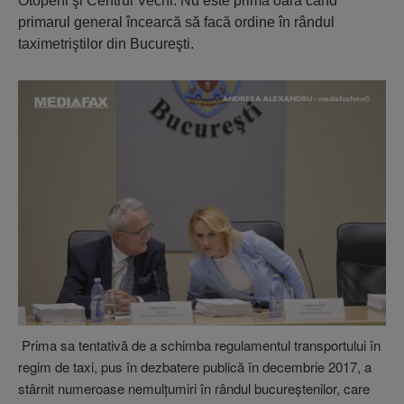
Otopeni şi Centrul Vechi. Nu este prima oară când
primarul general încearcă să facă ordine în rândul
taximetriştilor din Bucureşti.
Prima sa tentativă de a schimba regulamentul transportului în
regim de taxi, pus în dezbatere publică în decembrie 2017, a
stârnit numeroase nemulţumiri în rândul bucureştenilor, care