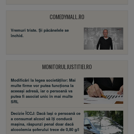
COMEDYMALL.RO
Vremuri triste. Şi păcănelele se
închid.
MONITORULJUSTITIEI.RO
Modificări la legea societăţilor: Mai
multe firme vor putea funcţiona la
aceeaşi adresă, iar o persoană va
putea fi asociat unic în mai multe
SRL
Decizie ÎCCJ: Dacă laşi o persoană ce
a consumat alcool să îţi conducă
maşina, răspunzi penal doar dacă
alcoolemia şoferului trece de 0,80 g/l