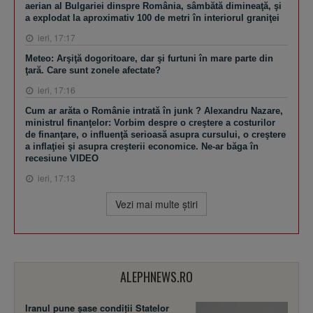
aerian al Bulgariei dinspre România, sâmbătă dimineaţă, şi
a explodat la aproximativ 100 de metri în interiorul graniţei
ieri, 17:17
Meteo: Arşiţă dogoritoare, dar şi furtuni în mare parte din
ţară. Care sunt zonele afectate?
ieri, 17:16
Cum ar arăta o Românie intrată în junk ? Alexandru Nazare,
ministrul finanţelor: Vorbim despre o creştere a costurilor
de finanţare, o influenţă serioasă asupra cursului, o creştere
a inflaţiei şi asupra creşterii economice. Ne-ar băga în
recesiune VIDEO
ieri, 17:13
Vezi mai multe ştiri
ALEPHNEWS.RO
Iranul pune șase condiții Statelor