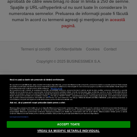
aprobată de către www.bmag.ro doar în limita a 250 de semne.
Spaţiile şi URL-ul/hyperlink-ul nu sunt luate în considerare în
numerotarea semnelor. Preluarea de informaţii poate fi făcută
numai în acord cu termenii agreaţi şi menţionaţi in
această
pagină
.
Termeni și condiții
Confidențialitate
Cookies
Contact
Copyright © 2025 BUSINESSMEX S.A.
Nouă ne pasă ca datele tale personale să rămână confidențiale
Noi și partenerii noștri
589
stocăm și/sau accesăm informații pe dispozitivul dvs., precum identificatorii cookie unici pentru prelucrarea datelor cu caracter personal. Puteți accepta
sau gestiona preferințele dvs. făcând clic mai jos, respectiv vă puteți opune utilizării unui interes legitim în orice moment pe pagina cu politica de confidențialitate. Aceste alegeri vor
fi raportate partenerilor noștri și nu vă vor afecta navigarea.
Mai multe detalii
Noi si partenerii nostri (retelele de socializare si agentiile de publicitate partenere, precum si furnizorii nostri de servicii de date analitice) prelucram date pentru a permite
website-ului sa functioneze, pentru a personaliza continutul si anunturile publicitare afisate in functie de interesele si/sau profilul dvs., pentru a va oferi functionalitati aferente
retelelor de socializare si pentru a analiza traficul pe website. Beneficiati de drepturile prevazute de art. 15-22 din GDPR in legatura cu prelucrarea datelor cu caracter personal.
Aceste drepturi pot fi exercitate prin modalitatea indicata
aici
. Prin click pe “ACCEPT TOATE”, acceptati folosirea tuturor Tehnologiilor de tip Cookie, care implica inclusiv acceptul
dvs. cu privire la stocarea/accesarea informatiilor de catre Vendor-ii cu care colaboram. Prin click pe “VREAU SA MODIFIC SETARILE INDIVIDUAL” puteti schimba preferintele in
mod individual, mai putin cele legate de cookie strict necesare pentru functionarea website-ului.
Atât noi, cât și partenerii noștri prelucrăm datele pentru a oferi:
Stocarea și/sau accesarea informațiilor de pe un dispozitiv. Măsurarea performanței reclamelor. Utilizarea profilurilor pentru selectarea conținutului personalizat. Dezvoltarea și
îmbunătățirea serviciilor. Crearea profilurilor de conținut personalizat. Utilizarea profilurilor pentru selectarea publicității personalizate. Crearea profilurilor pentru publicitate
personalizată. Măsurarea performanței conținutului. Înțelegerea publicului prin statistici sau combinații de date din surse diferite. Utilizarea datelor limitate pentru a selecta
Setări cookies
conținutul. Utilizarea de date limitate pentru a selecta publicitatea. Date precise de geolocație și identificarea prin scanarea dispozitivului.
Listă parteneri (furnizori)
ACCEPT TOATE
VREAU SA MODIFIC SETARILE INDIVIDUAL